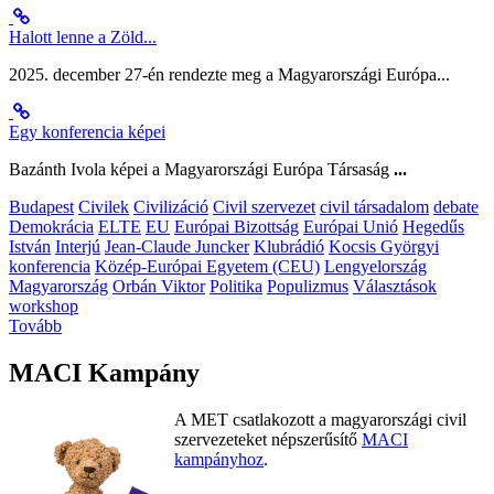
Halott lenne a Zöld...
2025. december 27-én rendezte meg a Magyarországi Európa...
Egy konferencia képei
Bazánth Ivola képei a Magyarországi Európa Társaság
...
Budapest
Civilek
Civilizáció
Civil szervezet
civil társadalom
debate
Demokrácia
ELTE
EU
Európai Bizottság
Európai Unió
Hegedűs
István
Interjú
Jean-Claude Juncker
Klubrádió
Kocsis Györgyi
konferencia
Közép-Európai Egyetem (CEU)
Lengyelország
Magyarország
Orbán Viktor
Politika
Populizmus
Választások
workshop
Tovább
MACI Kampány
A MET csatlakozott a magyarországi civil
szervezeteket népszerűsítő
MACI
kampányhoz
.