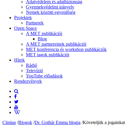
Adatvédelem és adatbiztonság
Gyermekvédelmi irányelv
Nemek közötti egyenlőség
Projektek
Partnerek
Open Space
A MET publikációi
Blog
A MET partnereinek publikációi
MET konferencia és workshop publikációk
MET tagok publikációi
Hírek
Rádió
Televízió
YouTube előadások
Rendezvények
Címlap
/
Blogok
/
Dr. Gothár Emma blogja
/
Követeljük a jogainkat