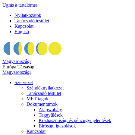
Ugrás a tartalomra
Nyilatkozatok
Tanácsadó testület
Kapcsolat
English
Magyarországi
Európa Társaság
Magyarországi
Szervezet
Szándéknyilatkozat
Tanácsadó testület
MET tagok
Dokumentumok
Alapszabály
Taggyűlések
Közhasznúsági és pénzügyi jelentések
Bírósági igazolások
Kapcsolat