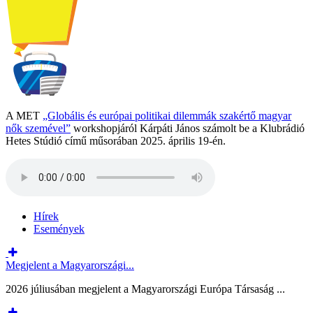
A MET
„Globális és európai politikai dilemmák szakértő magyar
nők szemével”
workshopjáról Kárpáti János számolt be a Klubrádió
Hetes Stúdió című műsorában 2025. április 19-én.
Hírek
Események
Megjelent a Magyarországi...
2026 júliusában megjelent a Magyarországi Európa Társaság ...