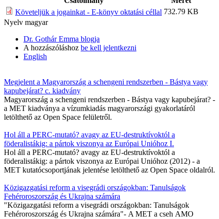
Csatolmány
Méret
732.79 KB
Követeljük a jogainkat - E-könyv oktatási céllal
Nyelv
magyar
Dr. Gothár Emma blogja
A hozzászóláshoz
be kell jelentkezni
English
Megjelent a Magyarország a schengeni rendszerben - Bástya vagy
kapubejárat? c. kiadvány
Magyarország a schengeni rendszerben - Bástya vagy kapubejárat? -
a MET kiadványa a vízumkiadás magyarországi gyakorlatáról
letölthető az Open Space felületről.
Hol áll a PERC-mutató? avagy az EU-destruktívoktól a
föderalistákig: a pártok viszonya az Európai Unióhoz I.
Hol áll a PERC-mutató? avagy az EU-destruktívoktól a
föderalistákig: a pártok viszonya az Európai Unióhoz (2012) - a
MET kutatócsoportjának jelentése letölthető az Open Space oldalról.
Közigazgatási reform a visegrádi országokban: Tanulságok
Fehéroroszország és Ukrajna számára
"Közigazgatási reform a visegrádi országokban: Tanulságok
Fehéroroszország és Ukrajna számára"- A MET a cseh AMO