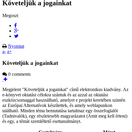
Követeljük a jogainkat
Megoszt
Nyomtat
a-
a+
Követeljük a jogainkat
0 comments
Megjelent "Követeljük a jogainkat" című elektronikus kiadvány. Az
e-könyvet oktatási célokra szántuk és az azzal az oktatási
eszközcsomaggal használható, amelyet e projekt keretében szintén
az Európai Alternatívok készítettek, és amely weblapunkon
található. Minden téma bemutatása tartalmaz egy összefoglalót
(Tudnivalók), egy részletesebb magyarázatot (Amit meg kell érteni)
és egy, a témát szemléltető esettanulmányt.