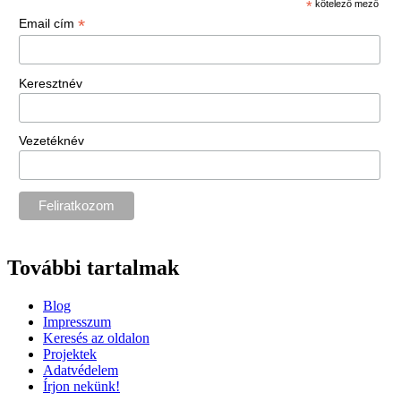
*
kötelező mező
*
Email cím
Keresztnév
Vezetéknév
További tartalmak
Blog
Impresszum
Keresés az oldalon
Projektek
Adatvédelem
Írjon nekünk!