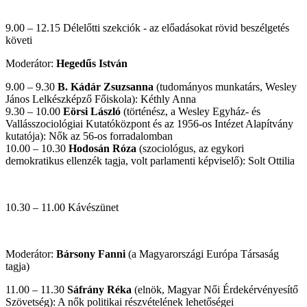
9.00 – 12.15 Délelőtti szekciók - az előadásokat rövid beszélgetés
követi
Moderátor:
Hegedűs István
9.00 – 9.30
B. Kádár Zsuzsanna
(tudományos munkatárs, Wesley
János Lelkészképző Főiskola): Kéthly Anna
9.30 – 10.00
Eörsi László
(történész, a Wesley Egyház- és
Vallásszociológiai Kutatóközpont és az 1956-os Intézet Alapítvány
kutatója): Nők az 56-os forradalomban
10.00 – 10.30
Hodosán Róza
(szociológus, az egykori
demokratikus ellenzék tagja, volt parlamenti képviselő): Solt Ottilia
10.30 – 11.00 Kávészünet
Moderátor:
Bársony Fanni
(a Magyarországi Európa Társaság
tagja)
11.00 – 11.30
Sáfrány Réka
(elnök, Magyar Női Érdekérvényesítő
Szövetség): A nők politikai részvételének lehetőségei