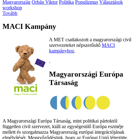
Magyarország
Orbán Viktor
Politika
Populizmus
Választások
workshop
Tovább
MACI Kampány
A MET csatlakozott a magyarországi civil
szervezeteket népszerűsítő
MACI
kampányhoz
.
.
Magyarországi Európa
Társaság
A Magyarországi Európa Társaság, mint politikai pártoktól
független civil szervezet, kiáll az egységesülő Európa eszméje
mellett és szorgalmazza Magyarország európai integrációjának
elmélyítését. Meggyőződésünk, hogy az Európai Unió létrejötte,