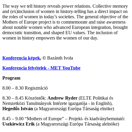
The way we tell history reveals power relations. Collective memory
and (ex)inclusion of women in history-telling has a direct impact on
the roles of women in today’s societies. The general objective of the
Mothers of Europe project is to commemorate and raise awareness
about notable women who advanced European integration, brought
democratic transition, and shaped EU values. The inclusion of
women in history empowers the women of our day.
Konferencia képek
, ©
Bazánth Ivola
Konferencia felvételek - MET YouTube
Program
8.00 – 8.30 Regisztráció
8.30 – 8.45 Köszöntők:
Andrew Ryder
(ELTE Politikai és
Nemzetközi Tanulmányok Intézete igazgatója - in English),
Hegedűs István
(a Magyarországi Európa Társaság elnöke)
8.45 – 9.00 “Mothers of Europe” – Projekt- és kiadványbemutató:
Uszkiewicz Erik
(a Magyarországi Európa Társaság alelnöke)