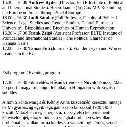
15.30 – 16.00
Andrew Ryder
(Director, ELTE Institute of Political
and International Studies): Helen Joanne (Jo) Cox MP: Rekindling
the European Project through Social Europe
16.00 – 16.30
Judit Sándor
(Full Professor, Faculty of Political
Science, Legal Studies and Gender Studies, Central European
University): Biopolitics and Bioethics of Human Reproduction
16.30 – 17.00
Frank Zsigó
(Assistant Professor, ELTE Institute of
Political and International Studies): The Political Character of
Kamala Harris
17.00 – 17.30
Tamás Fóti
(Journalist): Von der Leyen and Women
Leaders in the EU
Esti program / Evening program
17.30 – 18.30 Filmvetítés:
Hősnők
(rendezte
Novák Tamás,
2022,
55 perc) - magyarul, angol felirattal; in Hungarian with English
subtitles
A film Slachta Margit és Kéthly Anna küzdelmén keresztül mutatja
be Magyarország egyik legizgalmasabb korszakát 1920-1950
között. Miközben megismerjük az ország első két parlamenti
képviselőnőjét, kirajzolódnak a világháborúban vesztes állam
problémái – az államforma kérdése, a választójogi kérdés, szociális