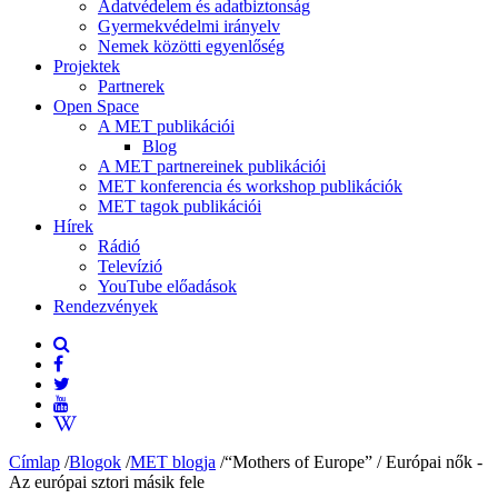
Adatvédelem és adatbiztonság
Gyermekvédelmi irányelv
Nemek közötti egyenlőség
Projektek
Partnerek
Open Space
A MET publikációi
Blog
A MET partnereinek publikációi
MET konferencia és workshop publikációk
MET tagok publikációi
Hírek
Rádió
Televízió
YouTube előadások
Rendezvények
Címlap
/
Blogok
/
MET blogja
/
“Mothers of Europe” / Európai nők -
Az európai sztori másik fele