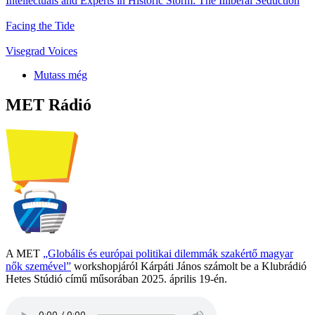
Intellectuals and Experts in Historic Storm: The Illiberal Seduction
Facing the Tide
Visegrad Voices
Mutass még
MET Rádió
A MET
„Globális és európai politikai dilemmák szakértő magyar
nők szemével”
workshopjáról Kárpáti János számolt be a Klubrádió
Hetes Stúdió című műsorában 2025. április 19-én.