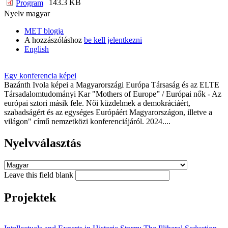
143.3 KB
Program
Nyelv
magyar
MET blogja
A hozzászóláshoz
be kell jelentkezni
English
Egy konferencia képei
Bazánth Ivola képei a Magyarországi Európa Társaság és az ELTE
Társadalomtudományi Kar "Mothers of Europe” / Európai nők - Az
európai sztori másik fele. Női küzdelmek a demokráciáért,
szabadságért és az egységes Európáért Magyarországon, illetve a
világon" című nemzetközi konferenciájáról. 2024....
Nyelvválasztás
Leave this field blank
Projektek