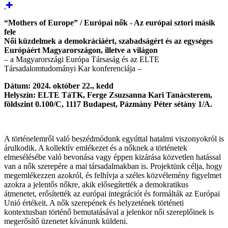
“Mothers of Europe” / Európai nők - Az európai sztori másik
fele
Női küzdelmek a demokráciáért, szabadságért és az egységes
Európáért Magyarországon, illetve a világon
– a Magyarországi Európa Társaság és az ELTE
Társadalomtudományi Kar konferenciája –
Dátum: 2024. október 22., kedd
Helyszín: ELTE TáTK, Ferge Zsuzsanna Kari Tanácsterem,
földszint 0.100/C, 1117 Budapest, Pázmány Péter sétány 1/A.
A történelemről való beszédmódunk egyúttal hatalmi viszonyokról is
árulkodik. A kollektív emlékezet és a nőknek a történetek
elmesélésébe való bevonása vagy éppen kizárása közvetlen hatással
van a nők szerepére a mai társadalmakban is. Projektünk célja, hogy
megemlékezzen azokról, és felhívja a széles közvélemény figyelmet
azokra a jelentős nőkre, akik elősegítették a demokratikus
átmenetet, erősítették az európai integrációt és formálták az Európai
Unió értékeit. A nők szerepének és helyzetének történeti
kontextusban történő bemutatásával a jelenkor női szereplőinek is
megerősítő üzenetet kívánunk küldeni.