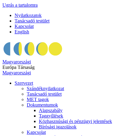
Ugrás a tartalomra
Nyilatkozatok
Tanácsadó testület
Kapcsolat
English
Magyarországi
Európa Társaság
Magyarországi
Szervezet
Szándéknyilatkozat
Tanácsadó testület
MET tagok
Dokumentumok
Alapszabály
Taggyűlések
Közhasznúsági és pénzügyi jelentések
Bírósági igazolások
Kapcsolat