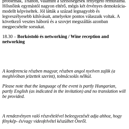
problémák, Trianon, valamint a szélsőségesek fenyegető rémuralma.
Hősnőink egymástól nagyon eltérő, mégis két érvényes demokrácia-
modellt képviseltek. Jól látták a század legnagyobb és
legveszélyesebb kihívásait, amelyekre pontos válaszaik voltak. A
következő vesztes háború és a szovjet megszállás azonban
megpecsételte sorsukat.
18.30 –
Borkóstoló és networking / Wine reception and
networking
A konferencia részben magyar, részben angol nyelven zajlik (a
meghívóban jelzettek szerint), tolmácsolás nélkül.
Please note that the language of the event is partly Hungarian,
partly English (as indicated in the invitation) and no translation will
be provided.
A rendezvényen való részvételével beleegyezését adja ahhoz, hogy
fénykép- és/vagy videofelvétel készülhet Önről.