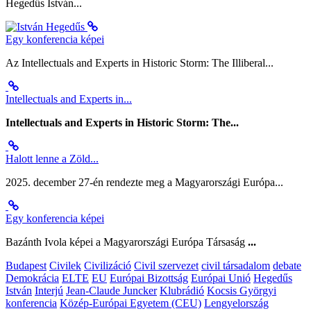
Hegedűs István...
Egy konferencia képei
Az Intellectuals and Experts in Historic Storm: The Illiberal...
Intellectuals and Experts in...
Intellectuals and Experts in Historic Storm: The...
Halott lenne a Zöld...
2025. december 27-én rendezte meg a Magyarországi Európa...
Egy konferencia képei
Bazánth Ivola képei a Magyarországi Európa Társaság
...
Budapest
Civilek
Civilizáció
Civil szervezet
civil társadalom
debate
Demokrácia
ELTE
EU
Európai Bizottság
Európai Unió
Hegedűs
István
Interjú
Jean-Claude Juncker
Klubrádió
Kocsis Györgyi
konferencia
Közép-Európai Egyetem (CEU)
Lengyelország