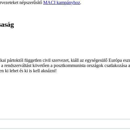
rvezeteket népszerűsítő
MACI kampányhoz
.
saság
ai pártoktól független civil szervezet, kiáll az egységesülő Európa es
 a rendszerváltást követően a posztkommunista országok csatlakozása a
 ki lehet és ki is kell aknázni!