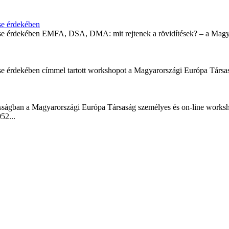
se érdekében
elése érdekében EMFA, DSA, DMA: mit rejtenek a rövidítések? – a Ma
ése érdekében címmel tartott workshopot a Magyarországi Európa Társ
ánosságban a Magyarországi Európa Társaság személyes és on-line wo
52...