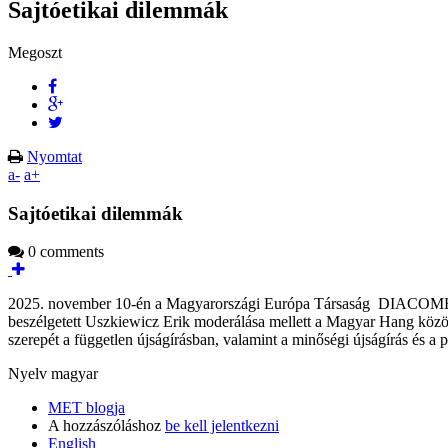
Sajtóetikai dilemmák
Megoszt
Nyomtat
a-
a+
Sajtóetikai dilemmák
0 comments
2025. november 10-én a Magyarországi Európa Társaság DIACOMET p
beszélgetett Uszkiewicz Erik moderálása mellett a Magyar Hang közös
szerepét a független újságírásban, valamint a minőségi újságírás és a
Nyelv
magyar
MET blogja
A hozzászóláshoz
be kell jelentkezni
English