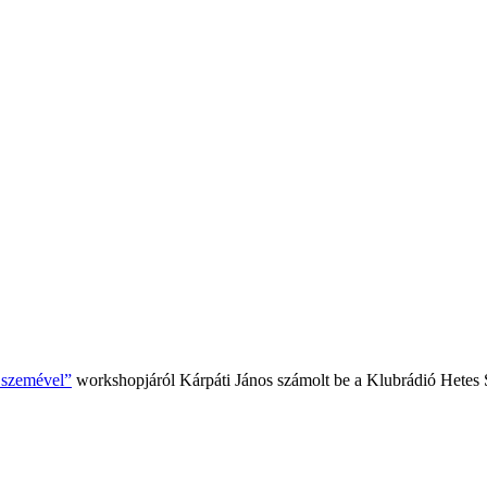
k szemével”
workshopjáról Kárpáti János számolt be a Klubrádió Hetes 