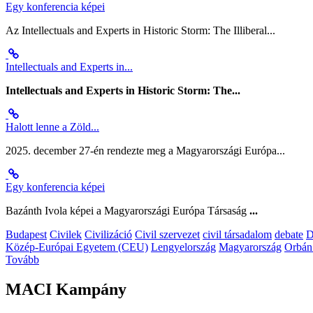
Egy konferencia képei
Az Intellectuals and Experts in Historic Storm: The Illiberal...
Intellectuals and Experts in...
Intellectuals and Experts in Historic Storm: The...
Halott lenne a Zöld...
2025. december 27-én rendezte meg a Magyarországi Európa...
Egy konferencia képei
Bazánth Ivola képei a Magyarországi Európa Társaság
...
Budapest
Civilek
Civilizáció
Civil szervezet
civil társadalom
debate
D
Közép-Európai Egyetem (CEU)
Lengyelország
Magyarország
Orbán
Tovább
MACI Kampány