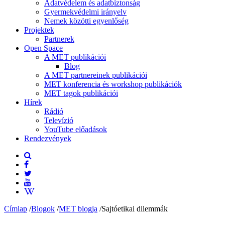
Adatvédelem és adatbiztonság
Gyermekvédelmi irányelv
Nemek közötti egyenlőség
Projektek
Partnerek
Open Space
A MET publikációi
Blog
A MET partnereinek publikációi
MET konferencia és workshop publikációk
MET tagok publikációi
Hírek
Rádió
Televízió
YouTube előadások
Rendezvények
Címlap
/
Blogok
/
MET blogja
/
Sajtóetikai dilemmák