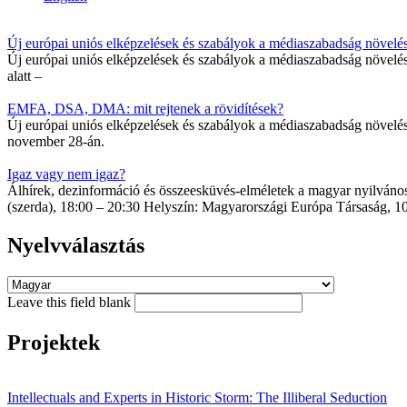
Új európai uniós elképzelések és szabályok a médiaszabadság növelé
Új európai uniós elképzelések és szabályok a médiaszabadság növ
alatt –
EMFA, DSA, DMA: mit rejtenek a rövidítések?
Új európai uniós elképzelések és szabályok a médiaszabadság növel
november 28-án.
Igaz vagy nem igaz?
Álhírek, dezinformáció és összeesküvés-elméletek a magyar nyilv
(szerda), 18:00 – 20:30 Helyszín: Magyarországi Európa Társaság, 10
Nyelvválasztás
Leave this field blank
Projektek
Intellectuals and Experts in Historic Storm: The Illiberal Seduction