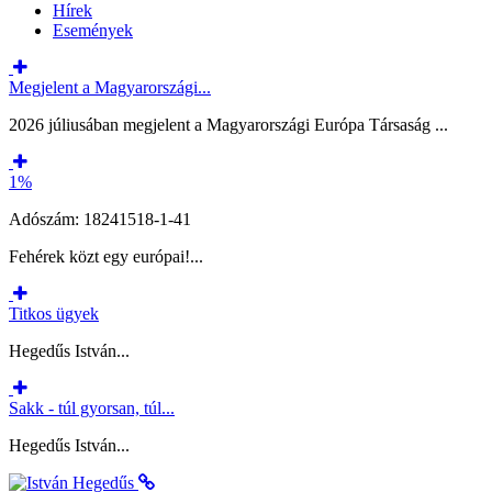
Hírek
Események
Megjelent a Magyarországi...
2026 júliusában megjelent a Magyarországi Európa Társaság ...
1%
Adószám: 18241518-1-41
Fehérek közt egy európai!...
Titkos ügyek
Hegedűs István...
Sakk - túl gyorsan, túl...
Hegedűs István...