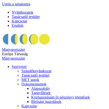
Ugrás a tartalomra
Nyilatkozatok
Tanácsadó testület
Kapcsolat
English
Magyarországi
Európa Társaság
Magyarországi
Szervezet
Szándéknyilatkozat
Tanácsadó testület
MET tagok
Dokumentumok
Alapszabály
Taggyűlések
Közhasznúsági és pénzügyi jelentések
Bírósági igazolások
Kapcsolat