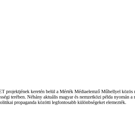
rojektjének keretén belül a Mérték Médiaelemző Műhellyel közös r
ségi terében. Néhány aktuális magyar és nemzetközi példa nyomán a rés
 politikai propaganda közötti legfontosabb különbségeket elemezték.