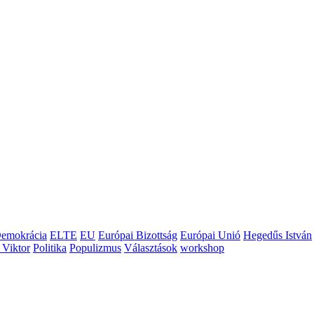
emokrácia
ELTE
EU
Európai Bizottság
Európai Unió
Hegedűs István
 Viktor
Politika
Populizmus
Választások
workshop