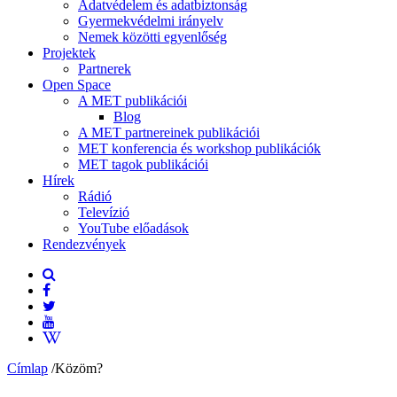
Adatvédelem és adatbiztonság
Gyermekvédelmi irányelv
Nemek közötti egyenlőség
Projektek
Partnerek
Open Space
A MET publikációi
Blog
A MET partnereinek publikációi
MET konferencia és workshop publikációk
MET tagok publikációi
Hírek
Rádió
Televízió
YouTube előadások
Rendezvények
Címlap
/
Közöm?