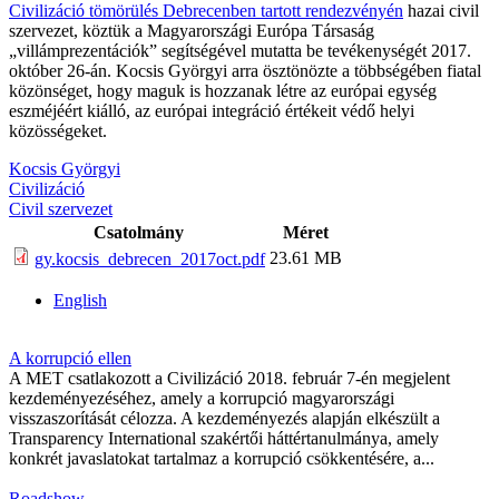
Civilizáció tömörülés Debrecenben tartott rendezvényén
hazai civil
szervezet, köztük a Magyarországi Európa Társaság
„villámprezentációk” segítségével mutatta be tevékenységét 2017.
október 26-án. Kocsis Györgyi arra ösztönözte a többségében fiatal
közönséget, hogy maguk is hozzanak létre az európai egység
eszméjéért kiálló, az európai integráció értékeit védő helyi
közösségeket.
Kocsis Györgyi
Civilizáció
Civil szervezet
Csatolmány
Méret
23.61 MB
gy.kocsis_debrecen_2017oct.pdf
English
A korrupció ellen
A MET csatlakozott a Civilizáció 2018. február 7-én megjelent
kezdeményezéséhez, amely a korrupció magyarországi
visszaszorítását célozza. A kezdeményezés alapján elkészült a
Transparency International szakértői háttértanulmánya, amely
konkrét javaslatokat tartalmaz a korrupció csökkentésére, a...
Roadshow