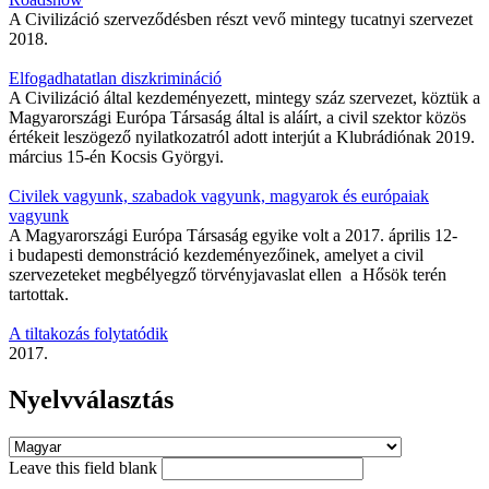
A Civilizáció szerveződésben részt vevő mintegy tucatnyi szervezet
2018.
Elfogadhatatlan diszkrimináció
A Civilizáció által kezdeményezett, mintegy száz szervezet, köztük a
Magyarországi Európa Társaság által is aláírt, a civil szektor közös
értékeit leszögező nyilatkozatról adott interjút a Klubrádiónak 2019.
március 15-én Kocsis Györgyi.
Civilek vagyunk, szabadok vagyunk, magyarok és európaiak
vagyunk
A Magyarországi Európa Társaság egyike volt a 2017. április 12-
i budapesti demonstráció kezdeményezőinek, amelyet a civil
szervezeteket megbélyegző törvényjavaslat ellen a Hősök terén
tartottak.
A tiltakozás folytatódik
2017.
Nyelvválasztás
Leave this field blank