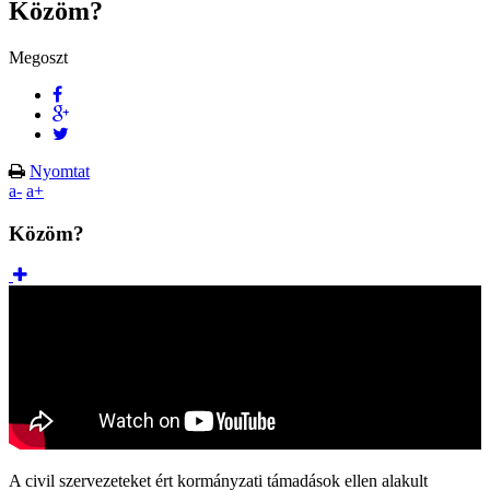
Közöm?
Megoszt
Nyomtat
a-
a+
Közöm?
A civil szervezeteket ért kormányzati támadások ellen alakult