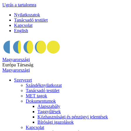
Ugrás a tartalomra
Nyilatkozatok
Tanácsadó testület
Kapcsolat
English
Magyarországi
Európa Társaság
Magyarországi
Szervezet
Szándéknyilatkozat
Tanácsadó testület
MET tagok
Dokumentumok
Alapszabály
Taggyűlések
Közhasznúsági és pénzügyi jelentések
Bírósági igazolások
Kapcsolat