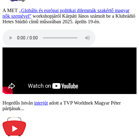
A MET
„Globális és európai politikai dilemmák szakértő magyar
nők szemével”
workshopjáról Kárpáti János számolt be a Klubrádió
Hetes Stúdió című műsorában 2025. április 19-én.
Hegedűs István
interjút
adott a TVP Worldnek Magyar Péter
pártjának...