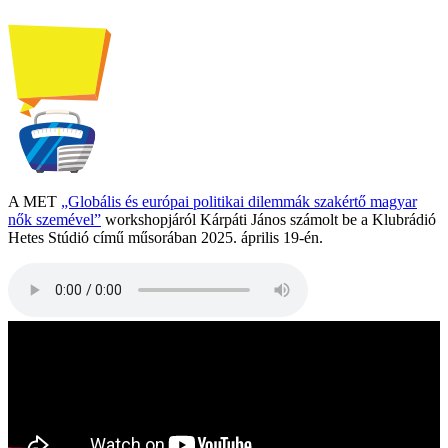
A MET
„Globális és európai politikai dilemmák szakértő magyar
nők szemével”
workshopjáról Kárpáti János számolt be a Klubrádió
Hetes Stúdió című műsorában 2025. április 19-én.