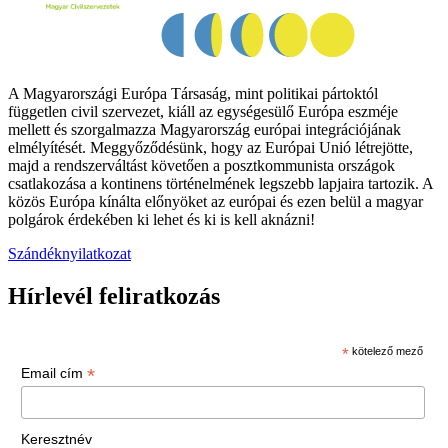
A Magyarországi Európa Társaság, mint politikai pártoktól
független civil szervezet, kiáll az egységesülő Európa eszméje
mellett és szorgalmazza Magyarország európai integrációjának
elmélyítését. Meggyőződésünk, hogy az Európai Unió létrejötte,
majd a rendszerváltást követően a posztkommunista országok
csatlakozása a kontinens történelmének legszebb lapjaira tartozik. A
közös Európa kínálta előnyöket az európai és ezen belül a magyar
polgárok érdekében ki lehet és ki is kell aknázni!
Szándéknyilatkozat
Hírlevél feliratkozás
*
kötelező mező
*
Email cím
Keresztnév