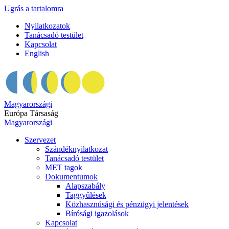
Ugrás a tartalomra
Nyilatkozatok
Tanácsadó testület
Kapcsolat
English
Magyarországi
Európa Társaság
Magyarországi
Szervezet
Szándéknyilatkozat
Tanácsadó testület
MET tagok
Dokumentumok
Alapszabály
Taggyűlések
Közhasznúsági és pénzügyi jelentések
Bírósági igazolások
Kapcsolat