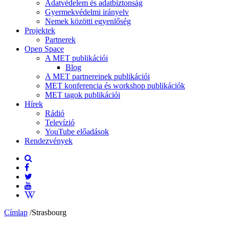
Adatvédelem és adatbiztonság
Gyermekvédelmi irányelv
Nemek közötti egyenlőség
Projektek
Partnerek
Open Space
A MET publikációi
Blog
A MET partnereinek publikációi
MET konferencia és workshop publikációk
MET tagok publikációi
Hírek
Rádió
Televízió
YouTube előadások
Rendezvények
Címlap
/
Strasbourg