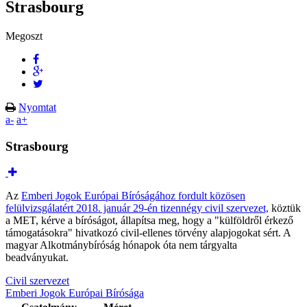
Strasbourg
Megoszt
Nyomtat
a-
a+
Strasbourg
Az
Emberi Jogok Európai Bíróságához fordult közösen
felülvizsgálatért 2018. január 29-én tizennégy civil szervezet,
köztük
a MET, kérve a bíróságot, állapítsa meg, hogy a "külföldről érkező
támogatásokra" hivatkozó civil-ellenes törvény alapjogokat sért. A
magyar Alkotmánybíróság hónapok óta nem tárgyalta
beadványukat.
Civil szervezet
Emberi Jogok Európai Bírósága