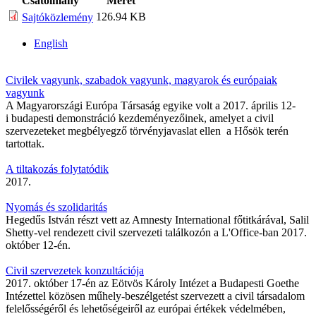
Csatolmány
Méret
126.94 KB
Sajtóközlemény
English
Civilek vagyunk, szabadok vagyunk, magyarok és európaiak
vagyunk
A Magyarországi Európa Társaság egyike volt a 2017. április 12-
i budapesti demonstráció kezdeményezőinek, amelyet a civil
szervezeteket megbélyegző törvényjavaslat ellen a Hősök terén
tartottak.
A tiltakozás folytatódik
2017.
Nyomás és szolidaritás
Hegedűs István részt vett az Amnesty International főtitkárával, Salil
Shetty-vel rendezett civil szervezeti találkozón a L'Office-ban 2017.
október 12-én.
Civil szervezetek konzultációja
2017. október 17-én az Eötvös Károly Intézet a Budapesti Goethe
Intézettel közösen műhely-beszélgetést szervezett a civil társadalom
felelősségéről és lehetőségeiről az európai értékek védelmében,