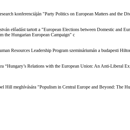
esearch konferenciáján "Party Politics on European Matters and the Div
tván előadást tartott a "European Elections between Domestic and Euro
from the Hungarian European Campaign" c
c Human Resources Leadership Program szemináriumán a budapesti Hilto
ására “Hungary’s Relations with the European Union: An Anti-Liberal 
Chapel Hill meghívására "Populism in Central Europe and Beyond: The 