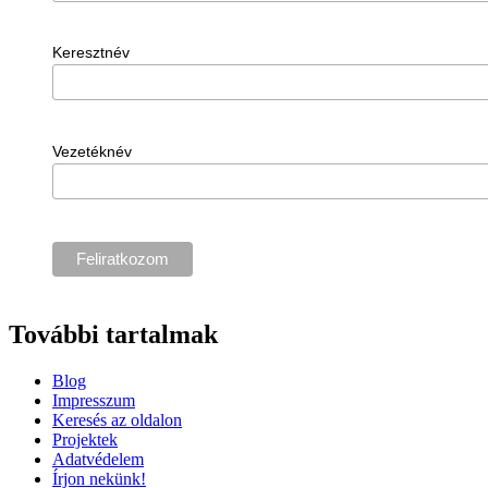
Keresztnév
Vezetéknév
További tartalmak
Blog
Impresszum
Keresés az oldalon
Projektek
Adatvédelem
Írjon nekünk!