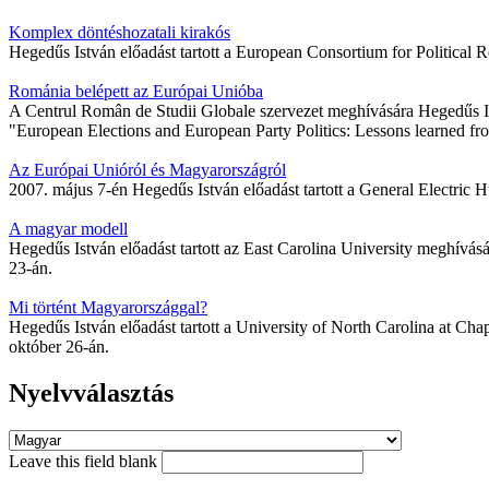
Komplex döntéshozatali kirakós
Hegedűs István előadást tartott a European Consortium for Political R
Románia belépett az Európai Unióba
A Centrul Român de Studii Globale szervezet meghívására Hegedűs Is
"European Elections and European Party Politics: Lessons learned 
Az Európai Unióról és Magyarországról
2007. május 7-én Hegedűs István előadást tartott a General Electri
A magyar modell
Hegedűs István előadást tartott az East Carolina University meghív
23-án.
Mi történt Magyarországgal?
Hegedűs István előadást tartott a University of North Carolina at 
október 26-án.
Nyelvválasztás
Leave this field blank