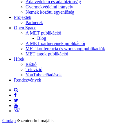
Adatvédelem és adatbiztonság
Gyermekvédelmi irányelv
Nemek közötti egyenlőség
Projektek
Partnerek
Open Space
A MET publikációi
Blog
A MET partnereinek publikációi
MET konferencia és workshop publikációk
MET tagok publikációi
Hírek
Rádió
Televízió
YouTube előadások
Rendezvények
Címlap
/
Szentendrei majális