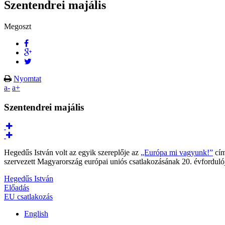
Szentendrei majális
Megoszt
Nyomtat
a-
a+
Szentendrei majális
Hegedűs István volt az egyik szereplője az
„Európa mi vagyunk!”
cím
szervezett Magyarország európai uniós csatlakozásának 20. évfordulój
Hegedűs István
Előadás
EU csatlakozás
English