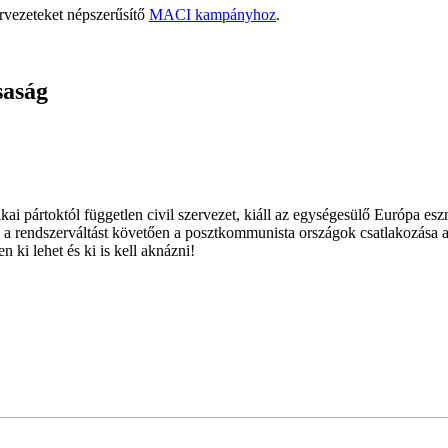
rvezeteket népszerűsítő
MACI kampányhoz
.
saság
ai pártoktól független civil szervezet, kiáll az egységesülő Európa es
 a rendszerváltást követően a posztkommunista országok csatlakozása a
 ki lehet és ki is kell aknázni!