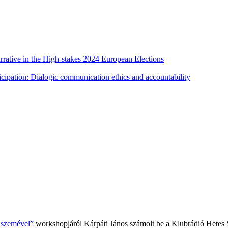
rative in the High-stakes 2024 European Elections
cipation: Dialogic communication ethics and accountability
k szemével”
workshopjáról Kárpáti János számolt be a Klubrádió Hetes 