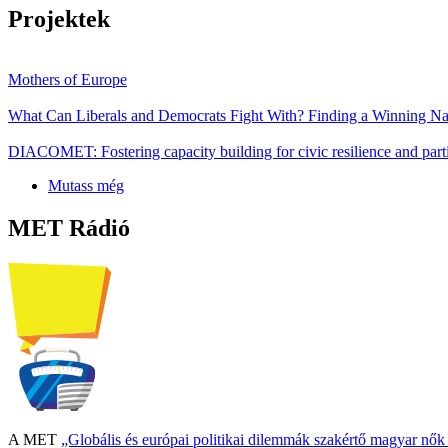
Projektek
Mothers of Europe
What Can Liberals and Democrats Fight With? Finding a Winning Nar
DIACOMET: Fostering capacity building for civic resilience and parti
Mutass még
MET Rádió
A MET
„Globális és európai politikai dilemmák szakértő magyar nő