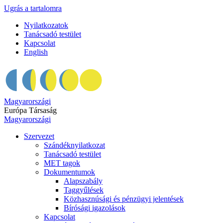
Ugrás a tartalomra
Nyilatkozatok
Tanácsadó testület
Kapcsolat
English
Magyarországi
Európa Társaság
Magyarországi
Szervezet
Szándéknyilatkozat
Tanácsadó testület
MET tagok
Dokumentumok
Alapszabály
Taggyűlések
Közhasznúsági és pénzügyi jelentések
Bírósági igazolások
Kapcsolat