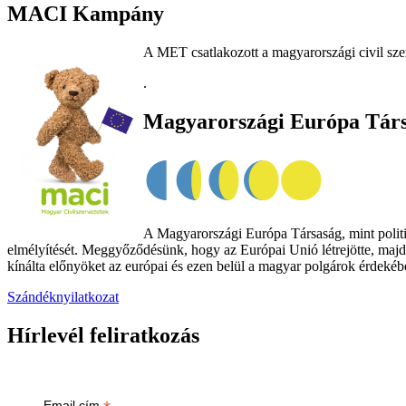
MACI Kampány
A MET csatlakozott a magyarországi civil sze
.
Magyarországi Európa Tár
A Magyarországi Európa Társaság, mint politik
elmélyítését. Meggyőződésünk, hogy az Európai Unió létrejötte, majd
kínálta előnyöket az európai és ezen belül a magyar polgárok érdekében
Szándéknyilatkozat
Hírlevél feliratkozás
Email cím