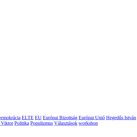
emokrácia
ELTE
EU
Európai Bizottság
Európai Unió
Hegedűs István
 Viktor
Politika
Populizmus
Választások
workshop