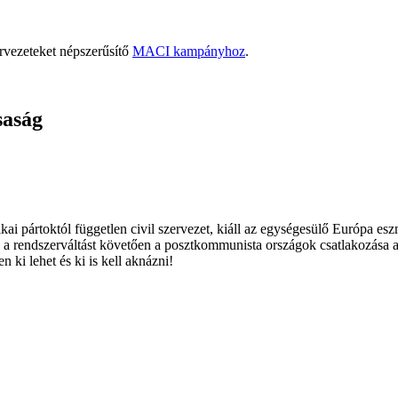
rvezeteket népszerűsítő
MACI kampányhoz
.
saság
ai pártoktól független civil szervezet, kiáll az egységesülő Európa es
 a rendszerváltást követően a posztkommunista országok csatlakozása a
 ki lehet és ki is kell aknázni!