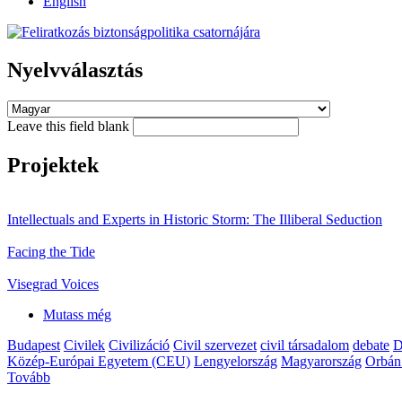
English
Nyelvválasztás
Leave this field blank
Projektek
Intellectuals and Experts in Historic Storm: The Illiberal Seduction
Facing the Tide
Visegrad Voices
Mutass még
Budapest
Civilek
Civilizáció
Civil szervezet
civil társadalom
debate
D
Közép-Európai Egyetem (CEU)
Lengyelország
Magyarország
Orbán
Tovább