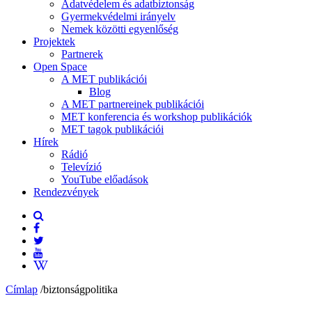
Adatvédelem és adatbiztonság
Gyermekvédelmi irányelv
Nemek közötti egyenlőség
Projektek
Partnerek
Open Space
A MET publikációi
Blog
A MET partnereinek publikációi
MET konferencia és workshop publikációk
MET tagok publikációi
Hírek
Rádió
Televízió
YouTube előadások
Rendezvények
Címlap
/
biztonságpolitika