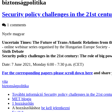
biztonságpolitika
Security policy challenges in the 21st cent
1 comments
Nyelv
magyar
Uncertain Times: The Future of Trans-Atlantic Relations from
- online webinar series organised by the Hungarian Europe Society -
Sixth Debate
Security policy challenges in the 21st century: The role of big po
Date: 7 June 2021, Monday 6:00 - 7:30 p.m. (CET)
For the corresponding papers please scroll down here
and share 
vita
biztonságpolitika
További információ
Security policy challenges in the 21st cent
MET blogja
1 hozzászólás
A hozzászóláshoz
be kell jelentkezni