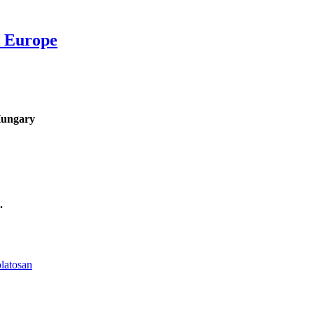
al Europe
Hungary
.
olatosan