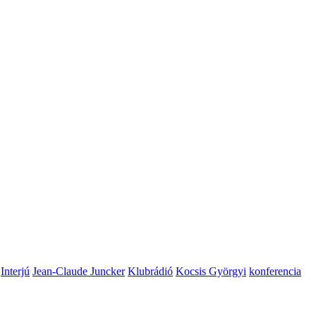
Interjú
Jean-Claude Juncker
Klubrádió
Kocsis Györgyi
konferencia