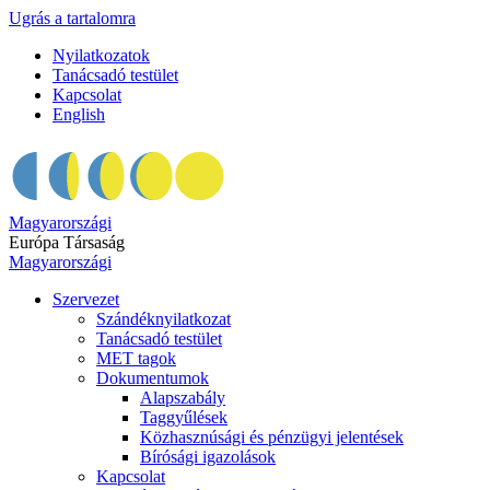
Ugrás a tartalomra
Nyilatkozatok
Tanácsadó testület
Kapcsolat
English
Magyarországi
Európa Társaság
Magyarországi
Szervezet
Szándéknyilatkozat
Tanácsadó testület
MET tagok
Dokumentumok
Alapszabály
Taggyűlések
Közhasznúsági és pénzügyi jelentések
Bírósági igazolások
Kapcsolat