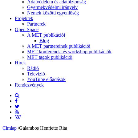
Adatvédelem és adatbiztonság
Gyermekvédelmi irányelv
Nemek közötti egyenlőség
Projektek
Partnerek
Open Space
A MET publikációi
Blog
A MET partnereinek publikációi
MET konferencia és workshop publikációk
MET tagok publikációi
Hírek
Rádió
Televízió
YouTube előadások
Rendezvények
Címlap
/
Galambos Henriette Rita