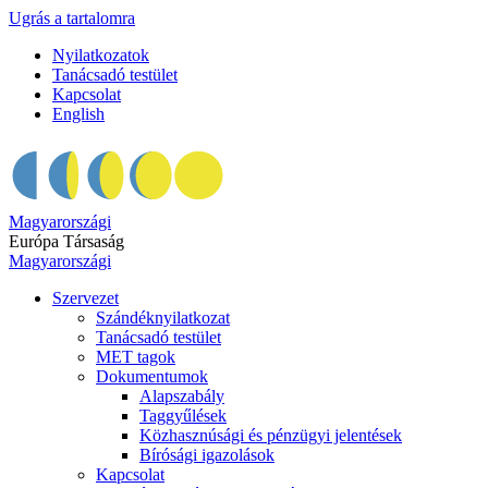
Ugrás a tartalomra
Nyilatkozatok
Tanácsadó testület
Kapcsolat
English
Magyarországi
Európa Társaság
Magyarországi
Szervezet
Szándéknyilatkozat
Tanácsadó testület
MET tagok
Dokumentumok
Alapszabály
Taggyűlések
Közhasznúsági és pénzügyi jelentések
Bírósági igazolások
Kapcsolat