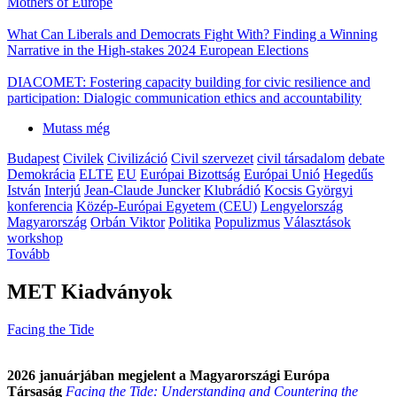
Mothers of Europe
What Can Liberals and Democrats Fight With? Finding a Winning
Narrative in the High-stakes 2024 European Elections
DIACOMET: Fostering capacity building for civic resilience and
participation: Dialogic communication ethics and accountability
Mutass még
Budapest
Civilek
Civilizáció
Civil szervezet
civil társadalom
debate
Demokrácia
ELTE
EU
Európai Bizottság
Európai Unió
Hegedűs
István
Interjú
Jean-Claude Juncker
Klubrádió
Kocsis Györgyi
konferencia
Közép-Európai Egyetem (CEU)
Lengyelország
Magyarország
Orbán Viktor
Politika
Populizmus
Választások
workshop
Tovább
MET Kiadványok
Facing the Tide
2026 januárjában megjelent a Magyarországi Európa
Társaság
Facing the Tide: Understanding and Countering the