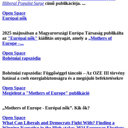
Illiberal Populist Surge
című publikációja. ...
Open Space
Európai nők
2025 májusában a Magyarországi Európa Társaság publikálta
az
"Európai nők"
kiállítás anyagát, amely a
„Mothers of
Europe –...
Open Space
Bohémiai rapszódia
Bohémiai rapszódia: Függőséggel táncoló – Az OZE III törvény
hatásai a cseh energiabiztonságra és a megújuló befektetésekre
Open Space
Megjelent a "Mothers of Europe" publikáció
„Mothers of Europe - Európai nők”. Kik ők?
Open Space
What Can Liberals and Democrats Fight With? Finding a
Winning Narrative in the High-stakes 2024 European Elections