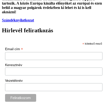
tartozik. A közös Európa kínálta előnyöket az európai és ezen
belül a magyar polgárok érdekében ki lehet és ki is kell
aknázni!
Szándéknyilatkozat
Hírlevél feliratkozás
*
kötelező mező
*
Email cím
Keresztnév
Vezetéknév