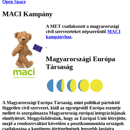
Open Space
MACI Kampány
A MET csatlakozott a magyarországi
civil szervezeteket népszerűsítő
MACI
kampányhoz
.
.
Magyarországi Európa
Társaság
A Magyarországi Európa Társaság, mint politikai pártoktól
független civil szervezet, kiáll az egységesülő Európa eszméje
mellett és szorgalmazza Magyarország európai integrációjának
elmélyítését. Meggyőződésünk, hogy az Európai Unió létrejötte,
majd a rendszerváltást követően a posztkommunista országok
csatlakozása a kontinens történelmének legszebb lapjaira