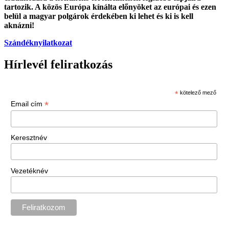
tartozik. A közös Európa kínálta előnyöket az európai és ezen
belül a magyar polgárok érdekében ki lehet és ki is kell
aknázni!
Szándéknyilatkozat
Hírlevél feliratkozás
*
kötelező mező
*
Email cím
Keresztnév
Vezetéknév