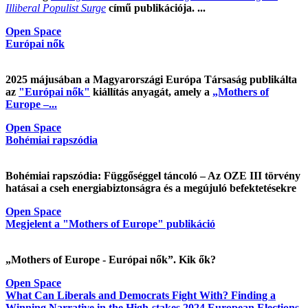
Illiberal Populist Surge
című publikációja. ...
Open Space
Európai nők
2025 májusában a Magyarországi Európa Társaság publikálta
az
"Európai nők"
kiállítás anyagát, amely a
„Mothers of
Europe –...
Open Space
Bohémiai rapszódia
Bohémiai rapszódia: Függőséggel táncoló – Az OZE III törvény
hatásai a cseh energiabiztonságra és a megújuló befektetésekre
Open Space
Megjelent a "Mothers of Europe" publikáció
„Mothers of Europe - Európai nők”. Kik ők?
Open Space
What Can Liberals and Democrats Fight With? Finding a
Winning Narrative in the High-stakes 2024 European Elections