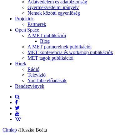
Adatvédelem és adatbiztonság
Gyermekvédelmi irányelv
Nemek közötti egyenlőség
Projektek
Partnerek
Open Space
A MET publikációi
Blog
A MET partnereinek publikációi
MET konferencia és workshop publikációk
MET tagok publikációi
Hírek
Rádió
Televízió
YouTube előadások
Rendezvények
Címlap
/
Huszka Beáta