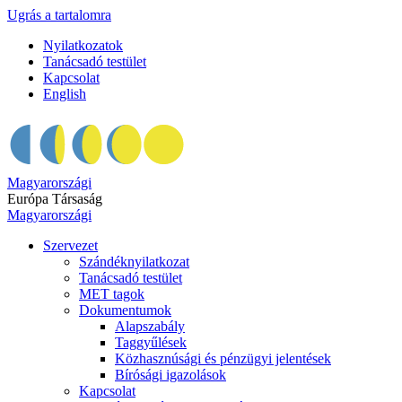
Ugrás a tartalomra
Nyilatkozatok
Tanácsadó testület
Kapcsolat
English
Magyarországi
Európa Társaság
Magyarországi
Szervezet
Szándéknyilatkozat
Tanácsadó testület
MET tagok
Dokumentumok
Alapszabály
Taggyűlések
Közhasznúsági és pénzügyi jelentések
Bírósági igazolások
Kapcsolat