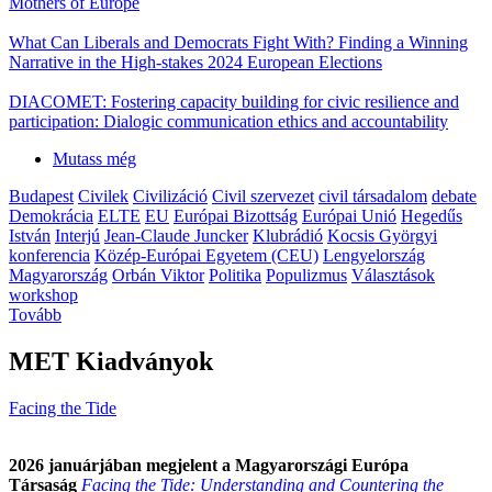
Mothers of Europe
What Can Liberals and Democrats Fight With? Finding a Winning
Narrative in the High-stakes 2024 European Elections
DIACOMET: Fostering capacity building for civic resilience and
participation: Dialogic communication ethics and accountability
Mutass még
Budapest
Civilek
Civilizáció
Civil szervezet
civil társadalom
debate
Demokrácia
ELTE
EU
Európai Bizottság
Európai Unió
Hegedűs
István
Interjú
Jean-Claude Juncker
Klubrádió
Kocsis Györgyi
konferencia
Közép-Európai Egyetem (CEU)
Lengyelország
Magyarország
Orbán Viktor
Politika
Populizmus
Választások
workshop
Tovább
MET Kiadványok
Facing the Tide
2026 januárjában megjelent a Magyarországi Európa
Társaság
Facing the Tide: Understanding and Countering the