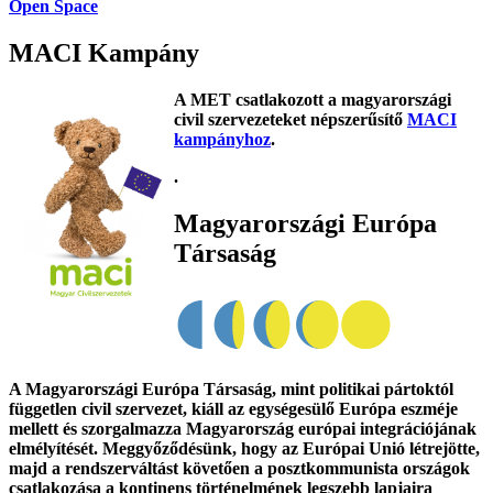
Open Space
MACI Kampány
A MET csatlakozott a magyarországi
civil szervezeteket népszerűsítő
MACI
kampányhoz
.
.
Magyarországi Európa
Társaság
A Magyarországi Európa Társaság, mint politikai pártoktól
független civil szervezet, kiáll az egységesülő Európa eszméje
mellett és szorgalmazza Magyarország európai integrációjának
elmélyítését. Meggyőződésünk, hogy az Európai Unió létrejötte,
majd a rendszerváltást követően a posztkommunista országok
csatlakozása a kontinens történelmének legszebb lapjaira