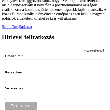
elmélyítését. Meggyőződésünk, hogy az Európai Unió létrejötte,
majd a rendszerváltást követően a posztkommunista országok
csatlakozása a kontinens történelmének legszebb lapjaira tartozik. A
közös Európa kínálta előnyöket az európai és ezen belül a magyar
polgárok érdekében ki lehet és ki is kell aknázni!
Szándéknyilatkozat
Hírlevél feliratkozás
*
kötelező mező
*
Email cím
Keresztnév
Vezetéknév