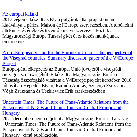
Az európai kaland
2017 végén elkészült az EU a polgárok által projekt online
kiadványa a párizsi Maison de l'Europe szervezésében. A történelmi
áttekintés és értékelés tíz európai civil szervezet, köztük a
Magyarországi Európa Társaság két éves közös munkájának
eredménye.
A pro-European vision for the European Union – the perspective of
the Visegrad countries: Summary discussion paper of the V4Europe
Project
Európa-párti elképzelés az Európai Unió jövőjéről a visegrádi
országok szemszögéből: Elkészült a Magyarországi Európa
Társaság összefoglaló vitairata a V4Europe projekt keretében 2018
júliusában Hegedűs István, Radnóti András, Szelényi Zsuzsanna,
Végh Zsuzsanna és Uszkiewicz Erik szerkesztésében.
Uncertain Times: The Future of Trans-Atlantic Relations from the
Perspective of NGOs and Think Tanks in Central Europe and
Hungary
2021 decemberében megjelent a Magyarországi Európa Társaság
"Uncertain Times: The Future of Trans-Atlantic Relations from the
Perspective of NGOs and Think Tanks in Central Europe and
Hungary" című publikációja.