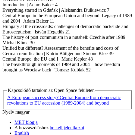
Introduction | Adam Balcer 4
Everything started in Gdańsk | Aleksandra Dulkiewicz 7
Central Europe in the European Union and beyond. Legacy of 1989
and 2004 | Adam Balcer 11
Hungary at the crossroads: challenges of democratic backslide and
Euroscepticism | István Hegedűs 21
The history of post-communism in a nutshell: Czechia after 1989 |
Michal Klíma 30
Unified but different? Assessment of the benefits and costs of
German reunification | Katrin Böttger and Simone Klee 39
Central Europe, the EU and I | Marie Kepler 48
The breakthrough moments of 1989 and 2004 – how freedom
brought us Wrocław back | Tomasz Kubiak 52
Kapcsolódó tartalom az Open Space felületen
A European success story? Central Europe from democratic
revolutions to EU accession (1989-2004) and beyond
Nyelv
magyar
MET blogja
A hozzászóláshoz
be kell jelentkezni
English