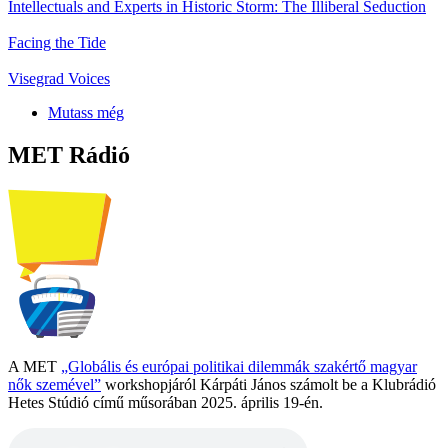
Intellectuals and Experts in Historic Storm: The Illiberal Seduction
Facing the Tide
Visegrad Voices
Mutass még
MET Rádió
A MET
„Globális és európai politikai dilemmák szakértő magyar
nők szemével”
workshopjáról Kárpáti János számolt be a Klubrádió
Hetes Stúdió című műsorában 2025. április 19-én.