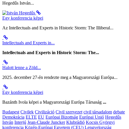
Hegedűs István...
Egy konferencia képei
Az Intellectuals and Experts in Historic Storm: The Illiberal...
Intellectuals and Experts in...
Intellectuals and Experts in Historic Storm: The...
Halott lenne a Zöld...
2025. december 27-én rendezte meg a Magyarországi Európa...
Egy konferencia képei
Bazánth Ivola képei a Magyarországi Európa Társaság
...
Budapest
Civilek
Civilizáció
Civil szervezet
civil társadalom
debate
Demokrácia
ELTE
EU
Európai Bizottság
Európai Unió
Hegedűs
István
Interjú
Jean-Claude Juncker
Klubrádió
Kocsis Györgyi
konferencia
Közép-Európai Egyetem (CEU)
Lengyelország