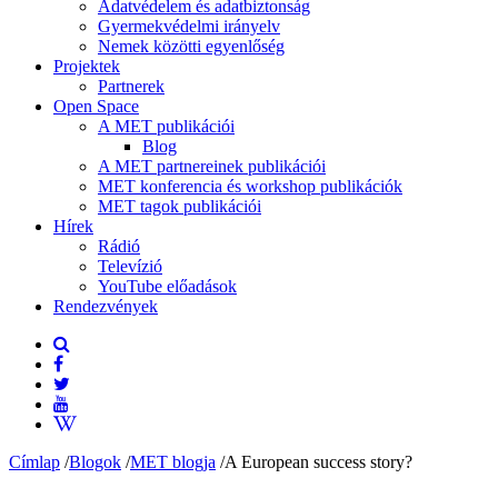
Adatvédelem és adatbiztonság
Gyermekvédelmi irányelv
Nemek közötti egyenlőség
Projektek
Partnerek
Open Space
A MET publikációi
Blog
A MET partnereinek publikációi
MET konferencia és workshop publikációk
MET tagok publikációi
Hírek
Rádió
Televízió
YouTube előadások
Rendezvények
Címlap
/
Blogok
/
MET blogja
/
A European success story?