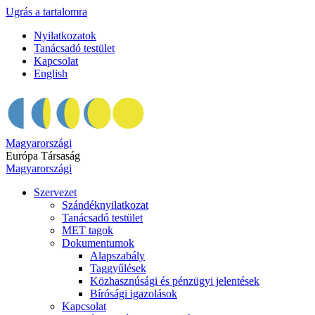
Ugrás a tartalomra
Nyilatkozatok
Tanácsadó testület
Kapcsolat
English
Magyarországi
Európa Társaság
Magyarországi
Szervezet
Szándéknyilatkozat
Tanácsadó testület
MET tagok
Dokumentumok
Alapszabály
Taggyűlések
Közhasznúsági és pénzügyi jelentések
Bírósági igazolások
Kapcsolat