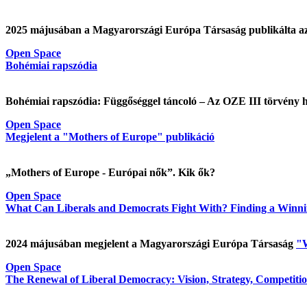
2025 májusában a Magyarországi Európa Társaság publikálta a
Open Space
Bohémiai rapszódia
Bohémiai rapszódia: Függőséggel táncoló – Az OZE III törvény ha
Open Space
Megjelent a "Mothers of Europe" publikáció
„Mothers of Europe - Európai nők”. Kik ők?
Open Space
What Can Liberals and Democrats Fight With? Finding a Winnin
2024 májusában megjelent a Magyarországi Európa Társaság
"W
Open Space
The Renewal of Liberal Democracy: Vision, Strategy, Competition