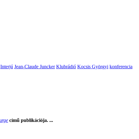
Interjú
Jean-Claude Juncker
Klubrádió
Kocsis Györgyi
konferencia
Surge
című publikációja. ...