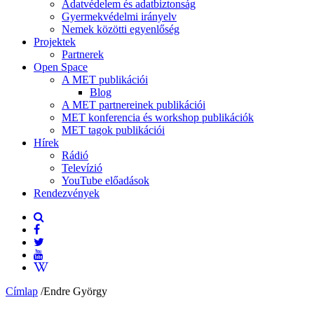
Adatvédelem és adatbiztonság
Gyermekvédelmi irányelv
Nemek közötti egyenlőség
Projektek
Partnerek
Open Space
A MET publikációi
Blog
A MET partnereinek publikációi
MET konferencia és workshop publikációk
MET tagok publikációi
Hírek
Rádió
Televízió
YouTube előadások
Rendezvények
Címlap
/
Endre György