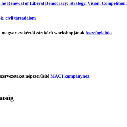
he Renewal of Liberal Democracy: Strategy, Vision, Competition, P
ok, civil társadalom
tt magyar szakértői zártkörű workshopjának
összefoglalója
szervezeteket népszerűsítő
MACI kampányhoz
.
saság