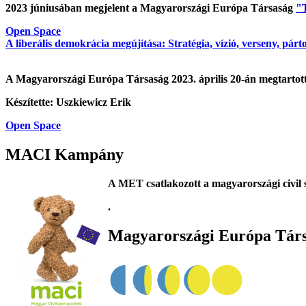
2023 júniusában megjelent a Magyarországi Európa Társaság
"T
Open Space
A liberális demokrácia megújítása: Stratégia, vízió, verseny, párt
A Magyarországi Európa Társaság 2023. április 20-án megtarto
Készítette: Uszkiewicz Erik
Open Space
MACI Kampány
A MET csatlakozott a magyarországi civil 
.
Magyarországi Európa Tár