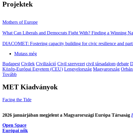
Projektek
Mothers of Europe
What Can Liberals and Democrats Fight With? Finding a Winning Nar
DIACOMET: Fostering capacity building for civic resilience and parti
Mutass még
Budapest
Civilek
Civilizáció
Civil szervezet
civil társadalom
debate
D
Közép-Európai Egyetem (CEU)
Lengyelország
Magyarország
Orbán
Tovább
MET Kiadványok
Facing the Tide
2026 januárjában megjelent a Magyarországi Európa Társaság
Open Space
Európai nők