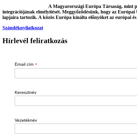
A Magyarországi Európa Társaság, mint poli
integrációjának elmélyítését. Meggyőződésünk, hogy az Európai 
lapjaira tartozik. A közös Európa kínálta előnyöket az európai és
Szándéknyilatkozat
Hírlevél feliratkozás
*
Email cím
Keresztnév
Vezetéknév