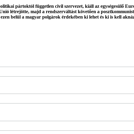
tikai pártoktól független civil szervezet, kiáll az egységesülő E
Unió létrejötte, majd a rendszerváltást követően a posztkommunist
 ezen belül a magyar polgárok érdekében ki lehet és ki is kell akná