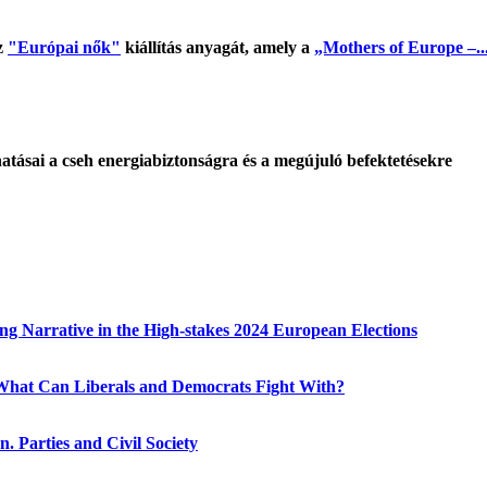
z
"Európai nők"
kiállítás anyagát, amely a
„Mothers of Europe –..
tásai a cseh energiabiztonságra és a megújuló befektetésekre
g Narrative in the High-stakes 2024 European Elections
hat Can Liberals and Democrats Fight With?
. Parties and Civil Society