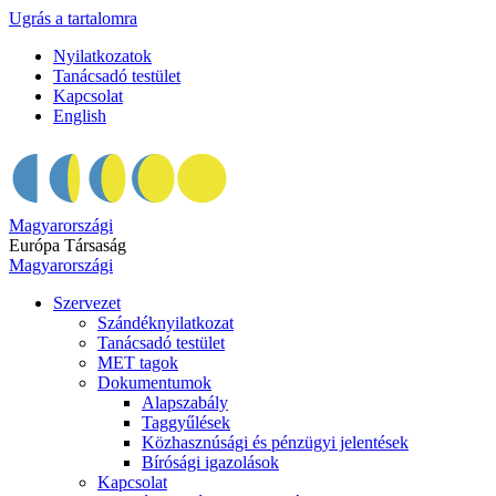
Ugrás a tartalomra
Nyilatkozatok
Tanácsadó testület
Kapcsolat
English
Magyarországi
Európa Társaság
Magyarországi
Szervezet
Szándéknyilatkozat
Tanácsadó testület
MET tagok
Dokumentumok
Alapszabály
Taggyűlések
Közhasznúsági és pénzügyi jelentések
Bírósági igazolások
Kapcsolat