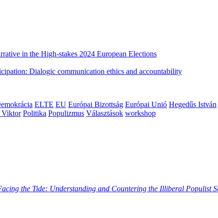
rative in the High-stakes 2024 European Elections
cipation: Dialogic communication ethics and accountability
emokrácia
ELTE
EU
Európai Bizottság
Európai Unió
Hegedűs István
 Viktor
Politika
Populizmus
Választások
workshop
Facing the Tide: Understanding and Countering the Illiberal Populist 