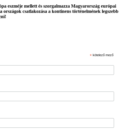
urópa eszméje mellett és szorgalmazza Magyarország európai
a országok csatlakozása a kontinens történelmének legszebb
zni!
*
kötelező mező