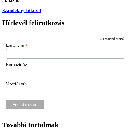
aknázni!
Szándéknyilatkozat
Hírlevél feliratkozás
*
kötelező mező
*
Email cím
Keresztnév
Vezetéknév
További tartalmak