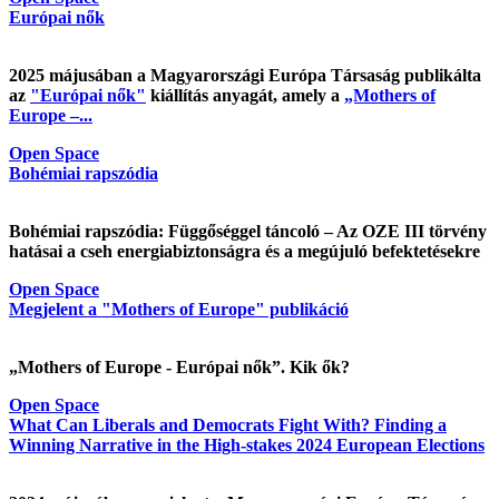
Európai nők
2025 májusában a Magyarországi Európa Társaság publikálta
az
"Európai nők"
kiállítás anyagát, amely a
„Mothers of
Europe –...
Open Space
Bohémiai rapszódia
Bohémiai rapszódia: Függőséggel táncoló – Az OZE III törvény
hatásai a cseh energiabiztonságra és a megújuló befektetésekre
Open Space
Megjelent a "Mothers of Europe" publikáció
„Mothers of Europe - Európai nők”. Kik ők?
Open Space
What Can Liberals and Democrats Fight With? Finding a
Winning Narrative in the High-stakes 2024 European Elections