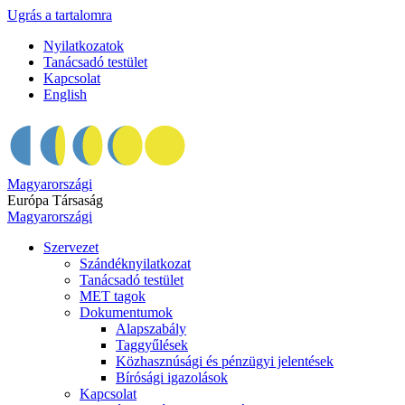
Ugrás a tartalomra
Nyilatkozatok
Tanácsadó testület
Kapcsolat
English
Magyarországi
Európa Társaság
Magyarországi
Szervezet
Szándéknyilatkozat
Tanácsadó testület
MET tagok
Dokumentumok
Alapszabály
Taggyűlések
Közhasznúsági és pénzügyi jelentések
Bírósági igazolások
Kapcsolat