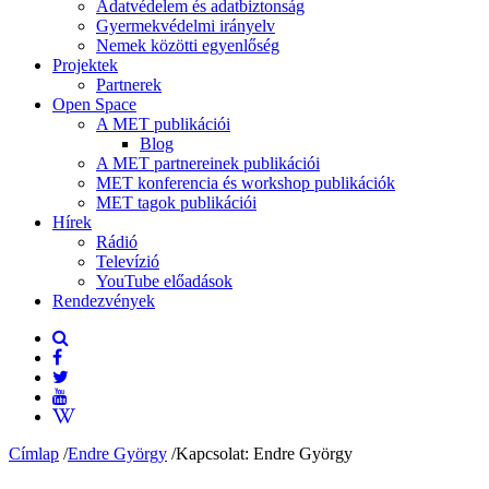
Adatvédelem és adatbiztonság
Gyermekvédelmi irányelv
Nemek közötti egyenlőség
Projektek
Partnerek
Open Space
A MET publikációi
Blog
A MET partnereinek publikációi
MET konferencia és workshop publikációk
MET tagok publikációi
Hírek
Rádió
Televízió
YouTube előadások
Rendezvények
Címlap
/
Endre György
/
Kapcsolat: Endre György