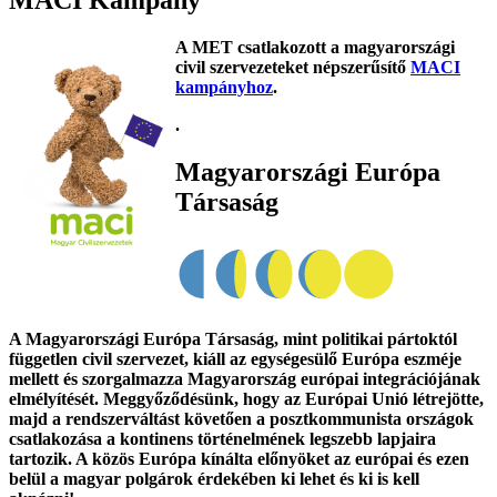
MACI Kampány
A MET csatlakozott a magyarországi
civil szervezeteket népszerűsítő
MACI
kampányhoz
.
.
Magyarországi Európa
Társaság
A Magyarországi Európa Társaság, mint politikai pártoktól
független civil szervezet, kiáll az egységesülő Európa eszméje
mellett és szorgalmazza Magyarország európai integrációjának
elmélyítését. Meggyőződésünk, hogy az Európai Unió létrejötte,
majd a rendszerváltást követően a posztkommunista országok
csatlakozása a kontinens történelmének legszebb lapjaira
tartozik. A közös Európa kínálta előnyöket az európai és ezen
belül a magyar polgárok érdekében ki lehet és ki is kell