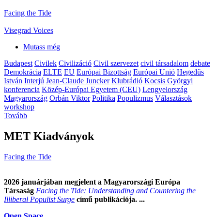
Facing the Tide
Visegrad Voices
Mutass még
Budapest
Civilek
Civilizáció
Civil szervezet
civil társadalom
debate
Demokrácia
ELTE
EU
Európai Bizottság
Európai Unió
Hegedűs
István
Interjú
Jean-Claude Juncker
Klubrádió
Kocsis Györgyi
konferencia
Közép-Európai Egyetem (CEU)
Lengyelország
Magyarország
Orbán Viktor
Politika
Populizmus
Választások
workshop
Tovább
MET Kiadványok
Facing the Tide
2026 januárjában megjelent a Magyarországi Európa
Társaság
Facing the Tide: Understanding and Countering the
Illiberal Populist Surge
című publikációja. ...
Open Space