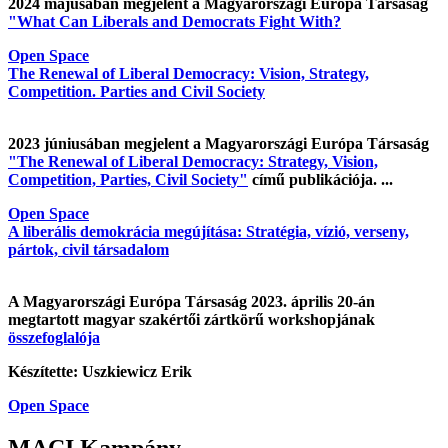
2024 májusában megjelent a Magyarországi Európa Társaság
"What Can Liberals and Democrats Fight With?
Open Space
The Renewal of Liberal Democracy: Vision, Strategy,
Competition. Parties and Civil Society
2023 júniusában megjelent a Magyarországi Európa Társaság
"The Renewal of Liberal Democracy: Strategy, Vision,
Competition, Parties, Civil Society"
című publikációja. ...
Open Space
A liberális demokrácia megújítása: Stratégia, vízió, verseny,
pártok, civil társadalom
A Magyarországi Európa Társaság 2023. április 20-án
megtartott magyar szakértői zártkörű workshopjának
összefoglalója
Készítette: Uszkiewicz Erik
Open Space