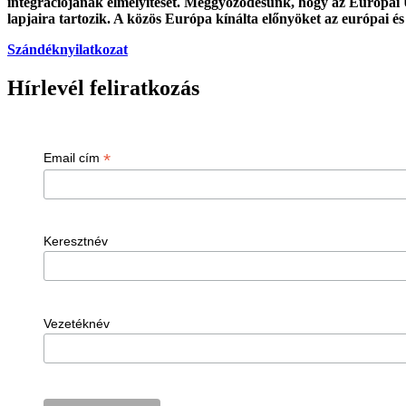
integrációjának elmélyítését. Meggyőződésünk, hogy az Európai 
lapjaira tartozik. A közös Európa kínálta előnyöket az európai és
Szándéknyilatkozat
Hírlevél feliratkozás
*
Email cím
Keresztnév
Vezetéknév