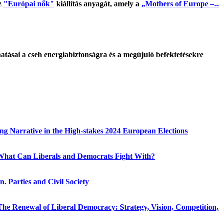
z
"Európai nők"
kiállítás anyagát, amely a
„Mothers of Europe –..
tásai a cseh energiabiztonságra és a megújuló befektetésekre
g Narrative in the High-stakes 2024 European Elections
hat Can Liberals and Democrats Fight With?
. Parties and Civil Society
he Renewal of Liberal Democracy: Strategy, Vision, Competition, P