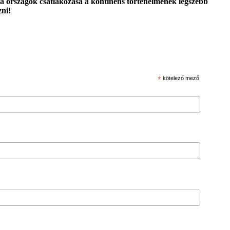
a országok csatlakozása a kontinens történelmének legszebb
zni!
*
kötelező mező