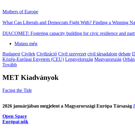
Mothers of Europe
What Can Liberals and Democrats Fight With? Finding a Winning Nar
DIACOMET: Fostering capacity building for civic resilience and parti
Mutass még
Budapest
Civilek
Civilizáció
Civil szervezet
civil társadalom
debate
D
Közép-Európai Egyetem (CEU)
Lengyelország
Magyarország
Orbán
Tovább
MET Kiadványok
Facing the Tide
2026 januárjában megjelent a Magyarországi Európa Társaság
Open Space
Európai nők