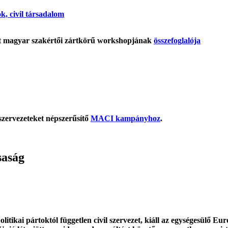
ok, civil társadalom
tt magyar szakértői zártkörű workshopjának
összefoglalója
szervezeteket népszerűsítő
MACI kampányhoz
.
saság
tikai pártoktól független civil szervezet, kiáll az egységesülő E