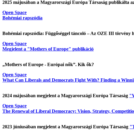
2025 májusában a Magyarországi Európa Társaság publikálta a
Open Space
Bohémiai rapszódia
Bohémiai rapszódia: Függőséggel táncoló – Az OZE III törvény ha
Open Space
Megjelent a "Mothers of Europe" publikáció
„Mothers of Europe - Európai nők”. Kik ők?
Open Space
What Can Liberals and Democrats Fight With? Finding a Winnin
2024 májusában megjelent a Magyarországi Európa Társaság
"W
Open Space
The Renewal of Liberal Democracy: Vision, Strategy, Competition
2023 júniusában megjelent a Magyarországi Európa Társaság
"T