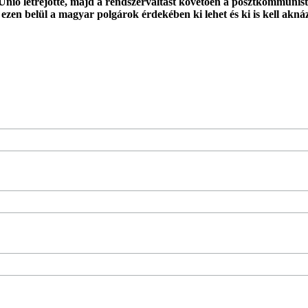
Unió létrejötte, majd a rendszerváltást követően a posztkommunist
 ezen belül a magyar polgárok érdekében ki lehet és ki is kell akná