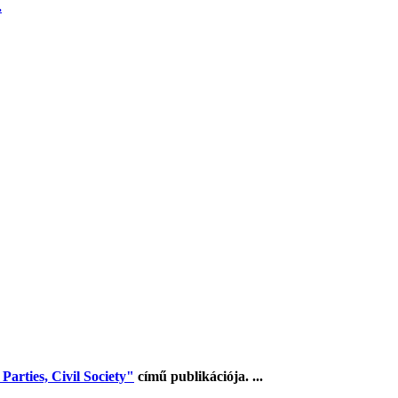
.
arties, Civil Society"
című publikációja. ...