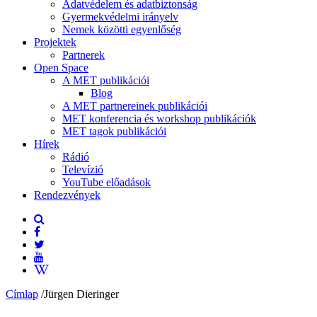
Adatvédelem és adatbiztonság
Gyermekvédelmi irányelv
Nemek közötti egyenlőség
Projektek
Partnerek
Open Space
A MET publikációi
Blog
A MET partnereinek publikációi
MET konferencia és workshop publikációk
MET tagok publikációi
Hírek
Rádió
Televízió
YouTube előadások
Rendezvények
Címlap
/
Jürgen Dieringer