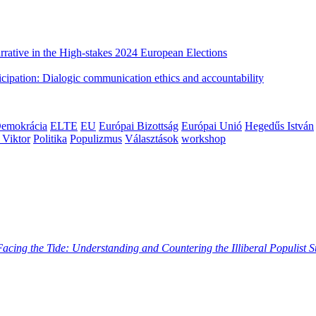
rative in the High-stakes 2024 European Elections
cipation: Dialogic communication ethics and accountability
emokrácia
ELTE
EU
Európai Bizottság
Európai Unió
Hegedűs István
 Viktor
Politika
Populizmus
Választások
workshop
Facing the Tide: Understanding and Countering the Illiberal Populist 