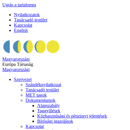
Ugrás a tartalomra
Nyilatkozatok
Tanácsadó testület
Kapcsolat
English
Magyarországi
Európa Társaság
Magyarországi
Szervezet
Szándéknyilatkozat
Tanácsadó testület
MET tagok
Dokumentumok
Alapszabály
Taggyűlések
Közhasznúsági és pénzügyi jelentések
Bírósági igazolások
Kapcsolat