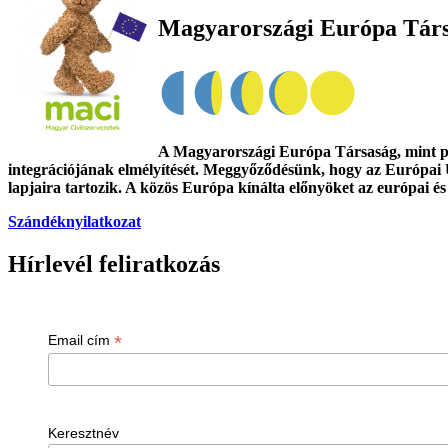
Magyarországi Európa Tár
A Magyarországi Európa Társaság, mint poli
integrációjának elmélyítését. Meggyőződésünk, hogy az Európai 
lapjaira tartozik. A közös Európa kínálta előnyöket az európai és
Szándéknyilatkozat
Hírlevél feliratkozás
*
Email cím
Keresztnév