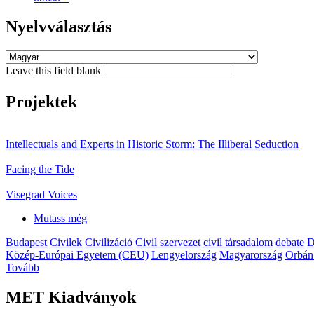
Nyelvválasztás
Leave this field blank
Projektek
Intellectuals and Experts in Historic Storm: The Illiberal Seduction
Facing the Tide
Visegrad Voices
Mutass még
Budapest
Civilek
Civilizáció
Civil szervezet
civil társadalom
debate
D
Közép-Európai Egyetem (CEU)
Lengyelország
Magyarország
Orbán
Tovább
MET Kiadványok