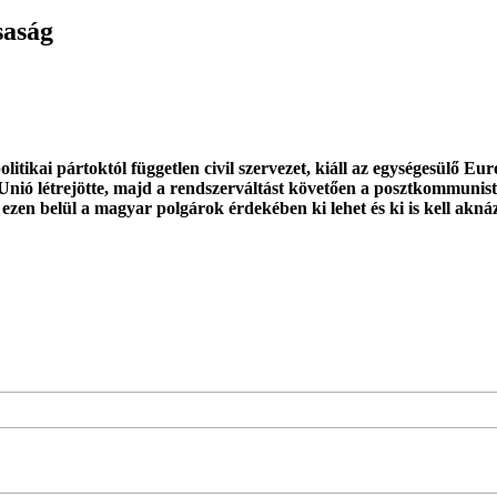
saság
tikai pártoktól független civil szervezet, kiáll az egységesülő E
Unió létrejötte, majd a rendszerváltást követően a posztkommunist
 ezen belül a magyar polgárok érdekében ki lehet és ki is kell akná