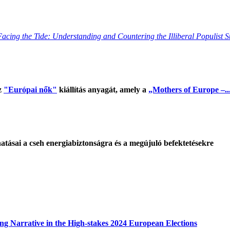
Facing the Tide: Understanding and Countering the Illiberal Populist 
z
"Európai nők"
kiállítás anyagát, amely a
„Mothers of Europe –..
tásai a cseh energiabiztonságra és a megújuló befektetésekre
g Narrative in the High-stakes 2024 European Elections