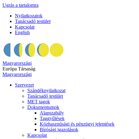
Ugrás a tartalomra
Nyilatkozatok
Tanácsadó testület
Kapcsolat
English
Magyarországi
Európa Társaság
Magyarországi
Szervezet
Szándéknyilatkozat
Tanácsadó testület
MET tagok
Dokumentumok
Alapszabály
Taggyűlések
Közhasznúsági és pénzügyi jelentések
Bírósági igazolások
Kapcsolat