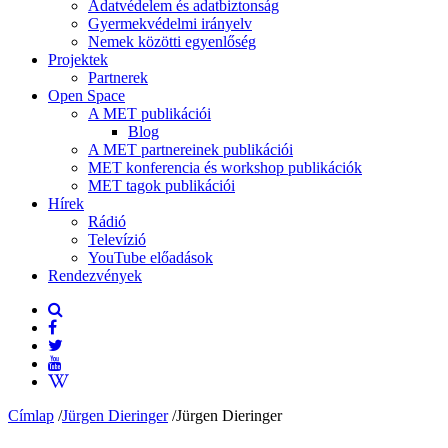
Adatvédelem és adatbiztonság
Gyermekvédelmi irányelv
Nemek közötti egyenlőség
Projektek
Partnerek
Open Space
A MET publikációi
Blog
A MET partnereinek publikációi
MET konferencia és workshop publikációk
MET tagok publikációi
Hírek
Rádió
Televízió
YouTube előadások
Rendezvények
Címlap
/
Jürgen Dieringer
/
Jürgen Dieringer