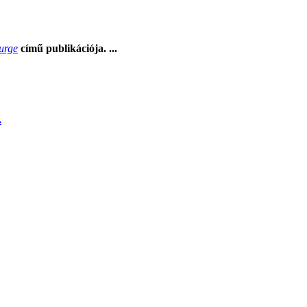
Surge
című publikációja. ...
.