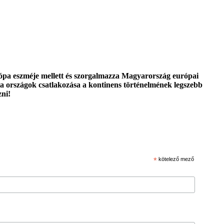
urópa eszméje mellett és szorgalmazza Magyarország európai
a országok csatlakozása a kontinens történelmének legszebb
zni!
*
kötelező mező