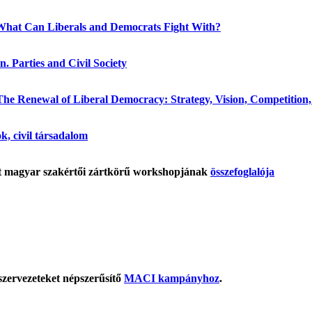
hat Can Liberals and Democrats Fight With?
. Parties and Civil Society
he Renewal of Liberal Democracy: Strategy, Vision, Competition, P
ok, civil társadalom
tt magyar szakértői zártkörű workshopjának
összefoglalója
szervezeteket népszerűsítő
MACI kampányhoz
.