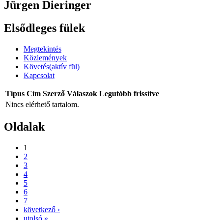
Jürgen Dieringer
Elsődleges fülek
Megtekintés
Közlemények
Követés
(aktív fül)
Kapcsolat
Típus
Cím
Szerző
Válaszok
Legutóbb frissítve
Nincs elérhető tartalom.
Oldalak
1
2
3
4
5
6
7
következő ›
utolsó »