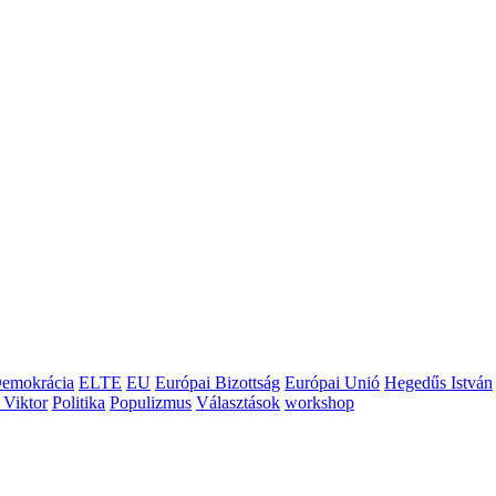
emokrácia
ELTE
EU
Európai Bizottság
Európai Unió
Hegedűs István
 Viktor
Politika
Populizmus
Választások
workshop