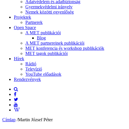
Adatvédelem és adatbiztonság
Gyermekvédelmi irányelv
Nemek közötti egyenlőség
Projektek
Partnerek
Open Space
A MET publikációi
Blog
A MET partnereinek publikációi
MET konferencia és workshop publikációk
MET tagok publikációi
Hírek
Rádió
Televízió
YouTube előadások
Rendezvények
Címlap
/
Martin József Péter