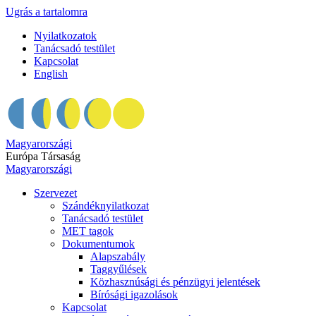
Ugrás a tartalomra
Nyilatkozatok
Tanácsadó testület
Kapcsolat
English
Magyarországi
Európa Társaság
Magyarországi
Szervezet
Szándéknyilatkozat
Tanácsadó testület
MET tagok
Dokumentumok
Alapszabály
Taggyűlések
Közhasznúsági és pénzügyi jelentések
Bírósági igazolások
Kapcsolat