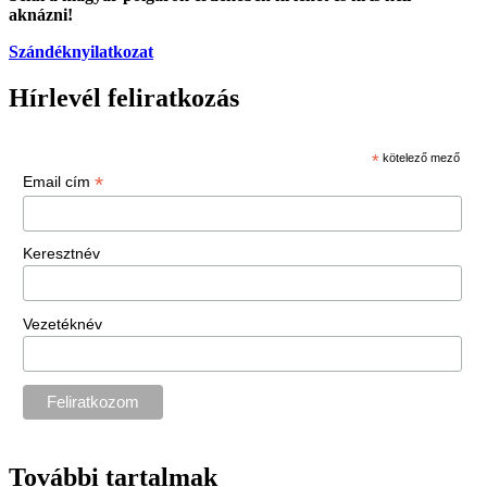
aknázni!
Szándéknyilatkozat
Hírlevél feliratkozás
*
kötelező mező
*
Email cím
Keresztnév
Vezetéknév
További tartalmak