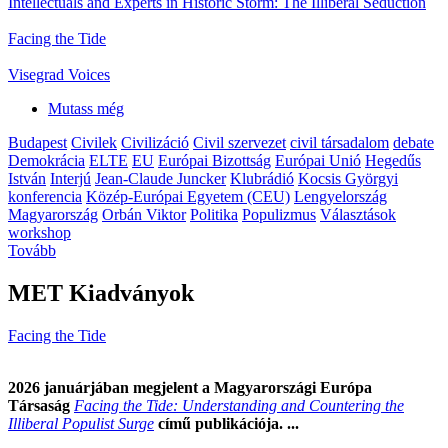
Intellectuals and Experts in Historic Storm: The Illiberal Seduction
Facing the Tide
Visegrad Voices
Mutass még
Budapest
Civilek
Civilizáció
Civil szervezet
civil társadalom
debate
Demokrácia
ELTE
EU
Európai Bizottság
Európai Unió
Hegedűs
István
Interjú
Jean-Claude Juncker
Klubrádió
Kocsis Györgyi
konferencia
Közép-Európai Egyetem (CEU)
Lengyelország
Magyarország
Orbán Viktor
Politika
Populizmus
Választások
workshop
Tovább
MET Kiadványok
Facing the Tide
2026 januárjában megjelent a Magyarországi Európa
Társaság
Facing the Tide: Understanding and Countering the
Illiberal Populist Surge
című publikációja. ...