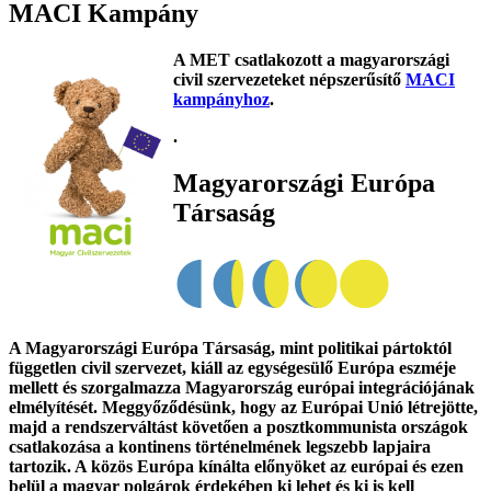
MACI Kampány
A MET csatlakozott a magyarországi
civil szervezeteket népszerűsítő
MACI
kampányhoz
.
.
Magyarországi Európa
Társaság
A Magyarországi Európa Társaság, mint politikai pártoktól
független civil szervezet, kiáll az egységesülő Európa eszméje
mellett és szorgalmazza Magyarország európai integrációjának
elmélyítését. Meggyőződésünk, hogy az Európai Unió létrejötte,
majd a rendszerváltást követően a posztkommunista országok
csatlakozása a kontinens történelmének legszebb lapjaira
tartozik. A közös Európa kínálta előnyöket az európai és ezen
belül a magyar polgárok érdekében ki lehet és ki is kell