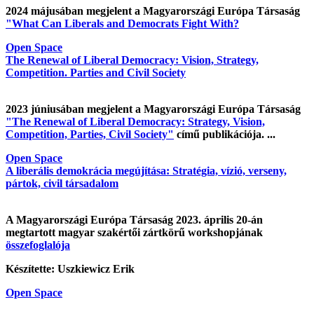
2024 májusában megjelent a Magyarországi Európa Társaság
"What Can Liberals and Democrats Fight With?
Open Space
The Renewal of Liberal Democracy: Vision, Strategy,
Competition. Parties and Civil Society
2023 júniusában megjelent a Magyarországi Európa Társaság
"The Renewal of Liberal Democracy: Strategy, Vision,
Competition, Parties, Civil Society"
című publikációja. ...
Open Space
A liberális demokrácia megújítása: Stratégia, vízió, verseny,
pártok, civil társadalom
A Magyarországi Európa Társaság 2023. április 20-án
megtartott magyar szakértői zártkörű workshopjának
összefoglalója
Készítette: Uszkiewicz Erik
Open Space