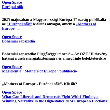
Open Space
Európai nők
2025 májusában a Magyarországi Európa Társaság publikálta
az
"Európai nők"
kiállítás anyagát, amely a
„Mothers of
Europe –...
Open Space
Bohémiai rapszódia
Bohémiai rapszódia: Függőséggel táncoló – Az OZE III törvény
hatásai a cseh energiabiztonságra és a megújuló befektetésekre
Open Space
Megjelent a "Mothers of Europe" publikáció
„Mothers of Europe - Európai nők”. Kik ők?
Open Space
What Can Liberals and Democrats Fight With? Finding a
Winning Narrative in the High-stakes 2024 European Elections