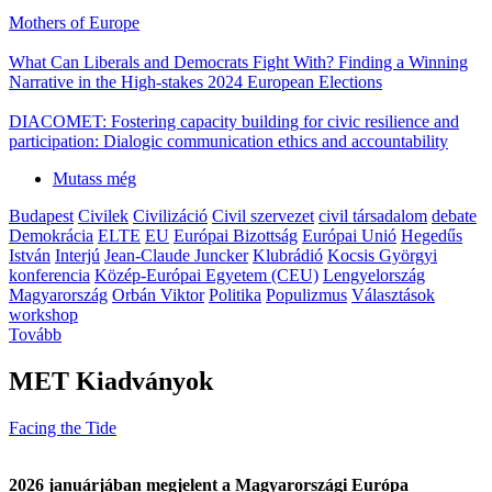
Mothers of Europe
What Can Liberals and Democrats Fight With? Finding a Winning
Narrative in the High-stakes 2024 European Elections
DIACOMET: Fostering capacity building for civic resilience and
participation: Dialogic communication ethics and accountability
Mutass még
Budapest
Civilek
Civilizáció
Civil szervezet
civil társadalom
debate
Demokrácia
ELTE
EU
Európai Bizottság
Európai Unió
Hegedűs
István
Interjú
Jean-Claude Juncker
Klubrádió
Kocsis Györgyi
konferencia
Közép-Európai Egyetem (CEU)
Lengyelország
Magyarország
Orbán Viktor
Politika
Populizmus
Választások
workshop
Tovább
MET Kiadványok
Facing the Tide
2026 januárjában megjelent a Magyarországi Európa