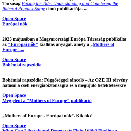
Társaság
Facing the Tide: Understanding and Countering the
Illiberal Populist Surge
című publikációja. ...
Open Space
Európai nők
2025 májusában a Magyarországi Európa Társaság publikálta
az
"Európai nők"
kiállítás anyagát, amely a
„Mothers of
Europe –...
Open Space
Bohémiai rapszódia
Bohémiai rapszódia: Függőséggel táncoló – Az OZE III törvény
hatásai a cseh energiabiztonságra és a megújuló befektetésekre
Open Space
Megjelent a "Mothers of Europe" publikáció
„Mothers of Europe - Európai nők”. Kik ők?
Open Space
What Can Liberals and Democrats Fight With? Finding a