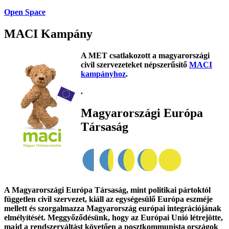
Open Space
MACI Kampány
A MET csatlakozott a magyarországi
civil szervezeteket népszerűsítő
MACI
kampányhoz
.
.
Magyarországi Európa
Társaság
A Magyarországi Európa Társaság, mint politikai pártoktól
független civil szervezet, kiáll az egységesülő Európa eszméje
mellett és szorgalmazza Magyarország európai integrációjának
elmélyítését. Meggyőződésünk, hogy az Európai Unió létrejötte,
majd a rendszerváltást követően a posztkommunista országok