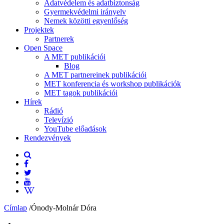
Adatvédelem és adatbiztonság
Gyermekvédelmi irányelv
Nemek közötti egyenlőség
Projektek
Partnerek
Open Space
A MET publikációi
Blog
A MET partnereinek publikációi
MET konferencia és workshop publikációk
MET tagok publikációi
Hírek
Rádió
Televízió
YouTube előadások
Rendezvények
Címlap
/
Ónody-Molnár Dóra