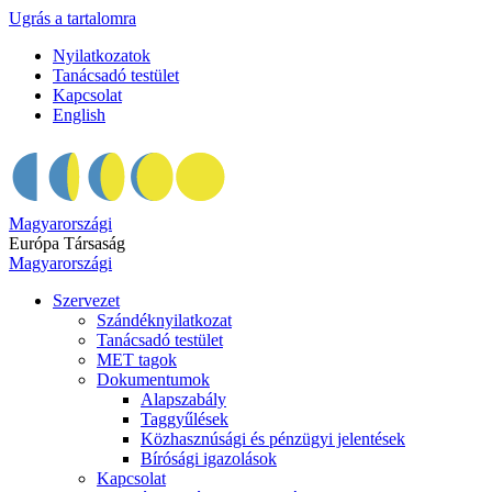
Ugrás a tartalomra
Nyilatkozatok
Tanácsadó testület
Kapcsolat
English
Magyarországi
Európa Társaság
Magyarországi
Szervezet
Szándéknyilatkozat
Tanácsadó testület
MET tagok
Dokumentumok
Alapszabály
Taggyűlések
Közhasznúsági és pénzügyi jelentések
Bírósági igazolások
Kapcsolat