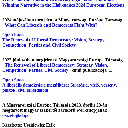
Winning Narrative in the High-stakes 2024 European Elections
2024 májusában megjelent a Magyarországi Európa Társaság
"What Can Liberals and Democrats Fight With?
Open Space
The Renewal of Liberal Democracy: Vision, Strategy,
Competition. Parties and Civil Society
2023 júniusában megjelent a Magyarországi Európa Társaság
"The Renewal of Liberal Democracy: Strategy, Vision,
Competition, Parties, Civil Society"
című publikációja. ...
Open Space
A liberális demokrácia megújítása: Stratégia, vízió, verseny,
pártok, civil társadalom
A Magyarországi Európa Társaság 2023. április 20-án
megtartott magyar szakértői zártkörű workshopjának
összefoglalója
Készítette: Uszkiewicz Erik