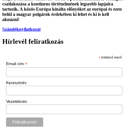
csatlakozása a kontinens történelmének legszebb lapjaira
tartozik. A közös Európa kínálta előnyöket az európai és ezen
belül a magyar polgárok érdekében ki lehet és ki is kell
aknázni!
Szándéknyilatkozat
Hírlevél feliratkozás
*
kötelező mező
*
Email cím
Keresztnév
Vezetéknév