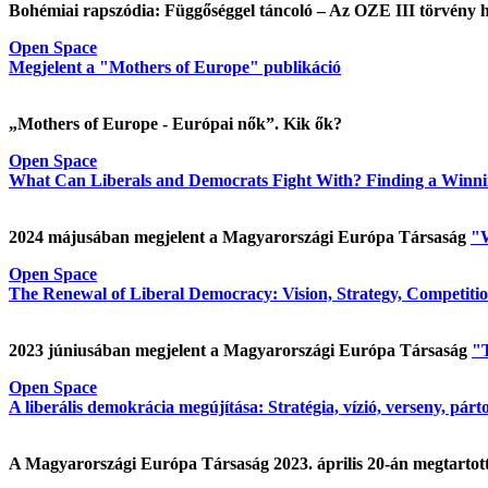
Bohémiai rapszódia: Függőséggel táncoló – Az OZE III törvény ha
Open Space
Megjelent a "Mothers of Europe" publikáció
„Mothers of Europe - Európai nők”. Kik ők?
Open Space
What Can Liberals and Democrats Fight With? Finding a Winnin
2024 májusában megjelent a Magyarországi Európa Társaság
"W
Open Space
The Renewal of Liberal Democracy: Vision, Strategy, Competition
2023 júniusában megjelent a Magyarországi Európa Társaság
"T
Open Space
A liberális demokrácia megújítása: Stratégia, vízió, verseny, párt
A Magyarországi Európa Társaság 2023. április 20-án megtarto