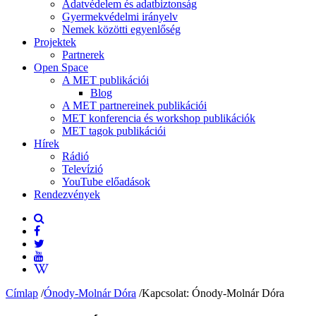
Adatvédelem és adatbiztonság
Gyermekvédelmi irányelv
Nemek közötti egyenlőség
Projektek
Partnerek
Open Space
A MET publikációi
Blog
A MET partnereinek publikációi
MET konferencia és workshop publikációk
MET tagok publikációi
Hírek
Rádió
Televízió
YouTube előadások
Rendezvények
Címlap
/
Ónody-Molnár Dóra
/
Kapcsolat: Ónody-Molnár Dóra