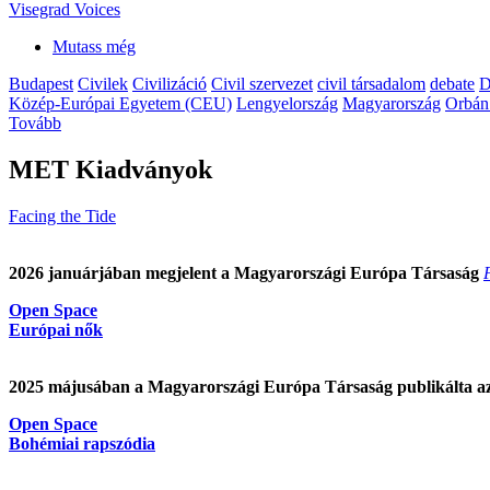
Visegrad Voices
Mutass még
Budapest
Civilek
Civilizáció
Civil szervezet
civil társadalom
debate
D
Közép-Európai Egyetem (CEU)
Lengyelország
Magyarország
Orbán
Tovább
MET Kiadványok
Facing the Tide
2026 januárjában megjelent a Magyarországi Európa Társaság
Open Space
Európai nők
2025 májusában a Magyarországi Európa Társaság publikálta a
Open Space
Bohémiai rapszódia