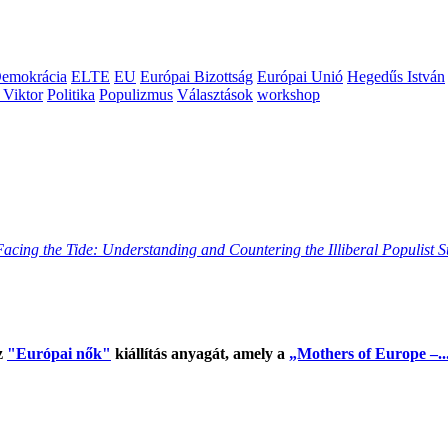
emokrácia
ELTE
EU
Európai Bizottság
Európai Unió
Hegedűs István
 Viktor
Politika
Populizmus
Választások
workshop
Facing the Tide: Understanding and Countering the Illiberal Populist 
z
"Európai nők"
kiállítás anyagát, amely a
„Mothers of Europe –..