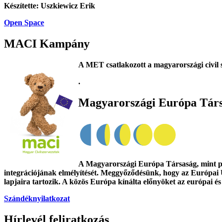
Készítette: Uszkiewicz Erik
Open Space
MACI Kampány
A MET csatlakozott a magyarországi civil 
.
Magyarországi Európa Tár
A Magyarországi Európa Társaság, mint poli
integrációjának elmélyítését. Meggyőződésünk, hogy az Európai 
lapjaira tartozik. A közös Európa kínálta előnyöket az európai és
Szándéknyilatkozat
Hírlevél feliratkozás