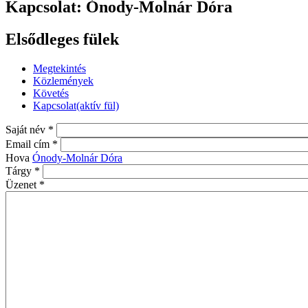
Kapcsolat: Ónody-Molnár Dóra
Elsődleges fülek
Megtekintés
Közlemények
Követés
Kapcsolat
(aktív fül)
Saját név
*
Email cím
*
Hova
Ónody-Molnár Dóra
Tárgy
*
Üzenet
*