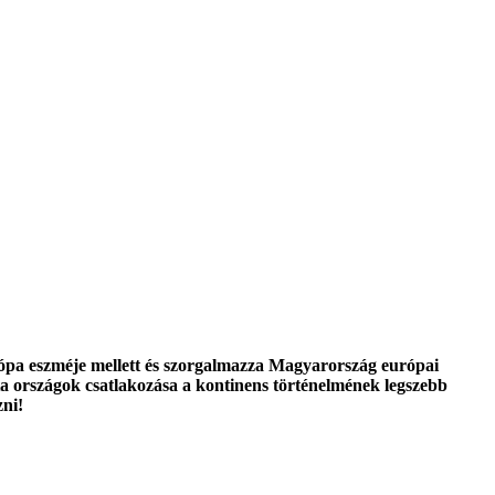
urópa eszméje mellett és szorgalmazza Magyarország európai
a országok csatlakozása a kontinens történelmének legszebb
zni!