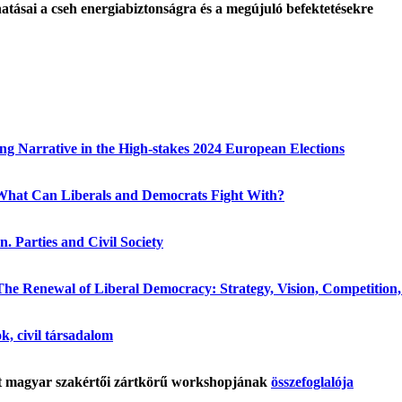
tásai a cseh energiabiztonságra és a megújuló befektetésekre
g Narrative in the High-stakes 2024 European Elections
hat Can Liberals and Democrats Fight With?
. Parties and Civil Society
he Renewal of Liberal Democracy: Strategy, Vision, Competition, P
ok, civil társadalom
tt magyar szakértői zártkörű workshopjának
összefoglalója