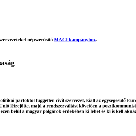
szervezeteket népszerűsítő
MACI kampányhoz
.
saság
tikai pártoktól független civil szervezet, kiáll az egységesülő E
Unió létrejötte, majd a rendszerváltást követően a posztkommunist
 ezen belül a magyar polgárok érdekében ki lehet és ki is kell akná