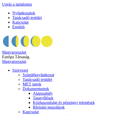
Ugrás a tartalomra
Nyilatkozatok
Tanácsadó testület
Kapcsolat
English
Magyarországi
Európa Társaság
Magyarországi
Szervezet
Szándéknyilatkozat
Tanácsadó testület
MET tagok
Dokumentumok
Alapszabály
Taggyűlések
Közhasznúsági és pénzügyi jelentések
Bírósági igazolások
Kapcsolat