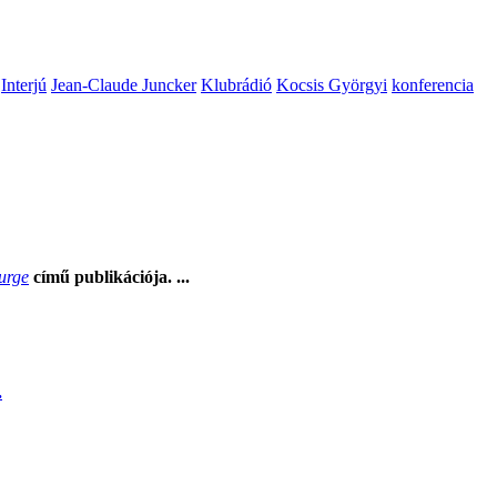
Interjú
Jean-Claude Juncker
Klubrádió
Kocsis Györgyi
konferencia
Surge
című publikációja. ...
.