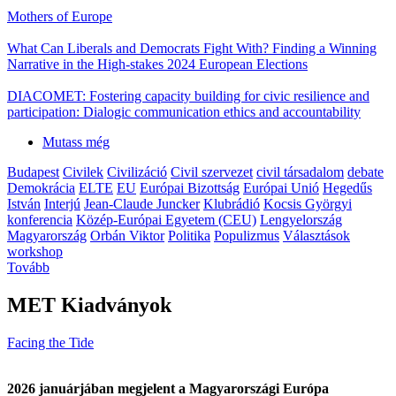
Mothers of Europe
What Can Liberals and Democrats Fight With? Finding a Winning
Narrative in the High-stakes 2024 European Elections
DIACOMET: Fostering capacity building for civic resilience and
participation: Dialogic communication ethics and accountability
Mutass még
Budapest
Civilek
Civilizáció
Civil szervezet
civil társadalom
debate
Demokrácia
ELTE
EU
Európai Bizottság
Európai Unió
Hegedűs
István
Interjú
Jean-Claude Juncker
Klubrádió
Kocsis Györgyi
konferencia
Közép-Európai Egyetem (CEU)
Lengyelország
Magyarország
Orbán Viktor
Politika
Populizmus
Választások
workshop
Tovább
MET Kiadványok
Facing the Tide
2026 januárjában megjelent a Magyarországi Európa