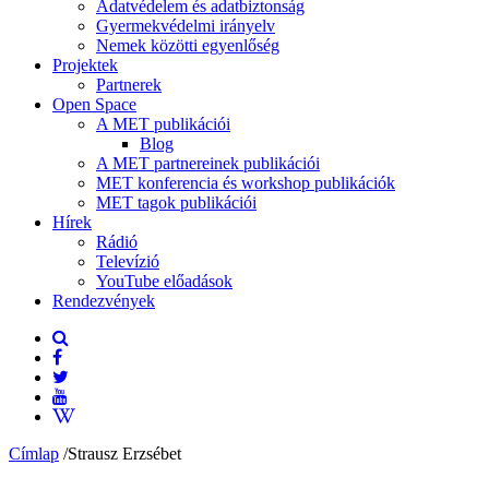
Adatvédelem és adatbiztonság
Gyermekvédelmi irányelv
Nemek közötti egyenlőség
Projektek
Partnerek
Open Space
A MET publikációi
Blog
A MET partnereinek publikációi
MET konferencia és workshop publikációk
MET tagok publikációi
Hírek
Rádió
Televízió
YouTube előadások
Rendezvények
Címlap
/
Strausz Erzsébet