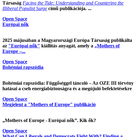
Társaság
Facing the Tide: Understanding and Countering the
Illiberal Populist Surge
című publikációja. ...
Open Space
Európai nők
2025 májusában a Magyarországi Európa Társaság publikálta
az
"Európai nők"
kiállítás anyagát, amely a
„Mothers of
Europe –...
Open Space
Bohémiai rapszódia
Bohémiai rapszódia: Függőséggel táncoló – Az OZE III törvény
hatásai a cseh energiabiztonságra és a megújuló befektetésekre
Open Space
Megjelent a "Mothers of Europe" publikáció
„Mothers of Europe - Európai nők”. Kik ők?
Open Space
What Can Liberals and Democrats Fight With? Finding a