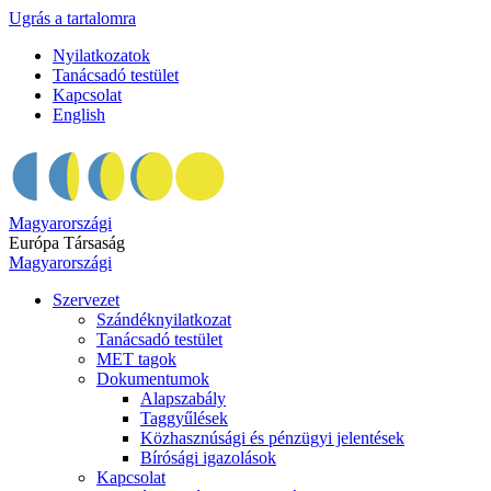
Ugrás a tartalomra
Nyilatkozatok
Tanácsadó testület
Kapcsolat
English
Magyarországi
Európa Társaság
Magyarországi
Szervezet
Szándéknyilatkozat
Tanácsadó testület
MET tagok
Dokumentumok
Alapszabály
Taggyűlések
Közhasznúsági és pénzügyi jelentések
Bírósági igazolások
Kapcsolat