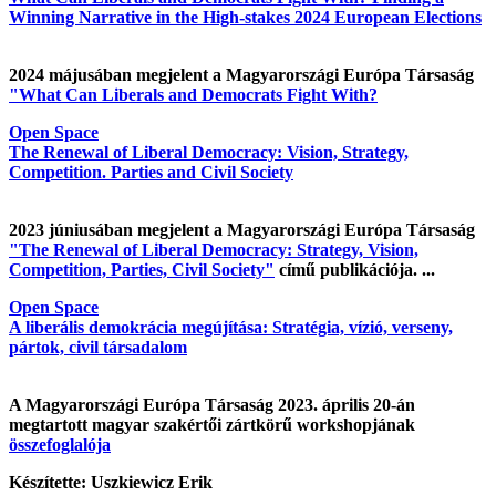
Winning Narrative in the High-stakes 2024 European Elections
2024 májusában megjelent a Magyarországi Európa Társaság
"What Can Liberals and Democrats Fight With?
Open Space
The Renewal of Liberal Democracy: Vision, Strategy,
Competition. Parties and Civil Society
2023 júniusában megjelent a Magyarországi Európa Társaság
"The Renewal of Liberal Democracy: Strategy, Vision,
Competition, Parties, Civil Society"
című publikációja. ...
Open Space
A liberális demokrácia megújítása: Stratégia, vízió, verseny,
pártok, civil társadalom
A Magyarországi Európa Társaság 2023. április 20-án
megtartott magyar szakértői zártkörű workshopjának
összefoglalója
Készítette: Uszkiewicz Erik