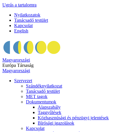
Ugrás a tartalomra
Nyilatkozatok
Tanácsadó testület
Kapcsolat
English
Magyarországi
Európa Társaság
Magyarországi
Szervezet
Szándéknyilatkozat
Tanácsadó testület
MET tagok
Dokumentumok
Alapszabály
Taggyűlések
Közhasznúsági és pénzügyi jelentések
Bírósági igazolások
Kapcsolat