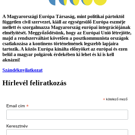
A Magyarországi Európa Társaság, mint politikai pártoktól
független civil szervezet, kiáll az egységesülő Európa eszméje
mellett és szorgalmazza Magyarország európai integrációjának
elmélyítését. Meggyőződésünk, hogy az Európai Unió létrejötte,
majd a rendszerváltást követően a posztkommunista országok
csatlakozása a kontinens történelmének legszebb lapjaira
tartozik. A közös Európa kínálta előnyöket az európai és ezen
belül a magyar polgárok érdekében ki lehet és ki is kell
aknázni!
Szándéknyilatkozat
Hírlevél feliratkozás
*
kötelező mező
*
Email cím
Keresztnév