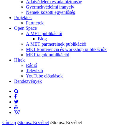
Adatvédelem és adatbiztonság
Gyermekvédelmi irányelv
Nemek közötti egyenlőség
Projektek
Partnerek
Open Space
A MET publikációi
Blog
A MET partnereinek publikációi
MET konferencia és workshop publikációk
MET tagok publikációi
Hírek
Rádió
Televízió
YouTube előadások
Rendezvények
Címlap
/
Strausz Erzsébet
/
Strausz Erzsébet