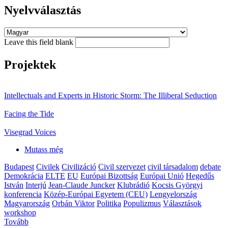
Nyelvválasztás
Leave this field blank
Projektek
Intellectuals and Experts in Historic Storm: The Illiberal Seduction
Facing the Tide
Visegrad Voices
Mutass még
Budapest
Civilek
Civilizáció
Civil szervezet
civil társadalom
debate
Demokrácia
ELTE
EU
Európai Bizottság
Európai Unió
Hegedűs
István
Interjú
Jean-Claude Juncker
Klubrádió
Kocsis Györgyi
konferencia
Közép-Európai Egyetem (CEU)
Lengyelország
Magyarország
Orbán Viktor
Politika
Populizmus
Választások
workshop
Tovább