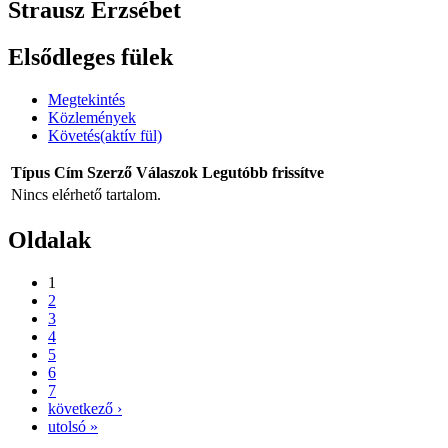
Strausz Erzsébet
Elsődleges fülek
Megtekintés
Közlemények
Követés
(aktív fül)
Típus
Cím
Szerző
Válaszok
Legutóbb frissítve
Nincs elérhető tartalom.
Oldalak
1
2
3
4
5
6
7
következő ›
utolsó »