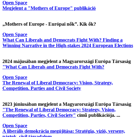
Open Space
Megjelent a "Mothers of Europe" publikáció
„Mothers of Europe - Európai nők”. Kik ők?
Open Space
What Can Liberals and Democrats Fight With? Finding a
Winning Narrative in the High-stakes 2024 European Elections
2024 májusában megjelent a Magyarországi Európa Társaság
"What Can Liberals and Democrats Fight With?
Open Space
The Renewal of Liberal Democracy: Vision, Strategy,
Competition. Parties and Civil Society
2023 júniusában megjelent a Magyarországi Európa Társaság
"The Renewal of Liberal Democracy: Strategy, Vision,
Competition, Parties, Civil Society"
című publikációja. ...
Open Space
A liberális demokrácia megújítása: Stratégia, vízió, verseny,
pártok, civil társadalom