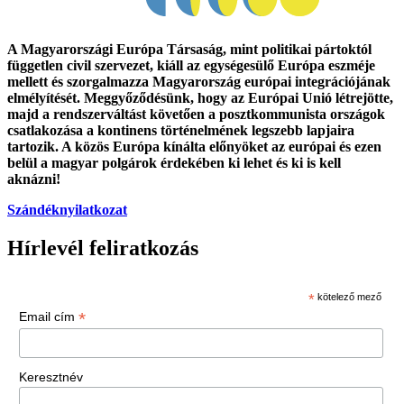
A Magyarországi Európa Társaság, mint politikai pártoktól
független civil szervezet, kiáll az egységesülő Európa eszméje
mellett és szorgalmazza Magyarország európai integrációjának
elmélyítését. Meggyőződésünk, hogy az Európai Unió létrejötte,
majd a rendszerváltást követően a posztkommunista országok
csatlakozása a kontinens történelmének legszebb lapjaira
tartozik. A közös Európa kínálta előnyöket az európai és ezen
belül a magyar polgárok érdekében ki lehet és ki is kell
aknázni!
Szándéknyilatkozat
Hírlevél feliratkozás
*
kötelező mező
*
Email cím
Keresztnév