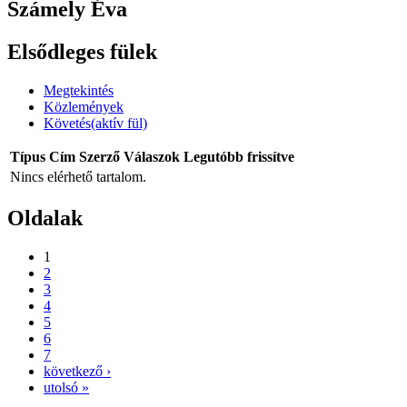
Számely Éva
Elsődleges fülek
Megtekintés
Közlemények
Követés
(aktív fül)
Típus
Cím
Szerző
Válaszok
Legutóbb frissítve
Nincs elérhető tartalom.
Oldalak
1
2
3
4
5
6
7
következő ›
utolsó »