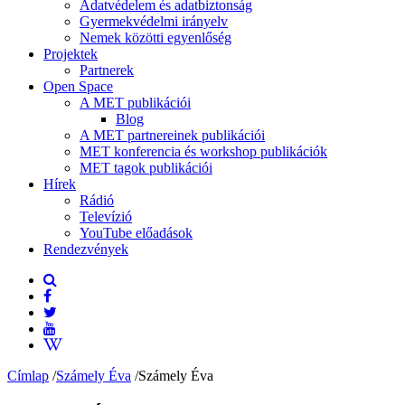
Adatvédelem és adatbiztonság
Gyermekvédelmi irányelv
Nemek közötti egyenlőség
Projektek
Partnerek
Open Space
A MET publikációi
Blog
A MET partnereinek publikációi
MET konferencia és workshop publikációk
MET tagok publikációi
Hírek
Rádió
Televízió
YouTube előadások
Rendezvények
Címlap
/
Számely Éva
/
Számely Éva