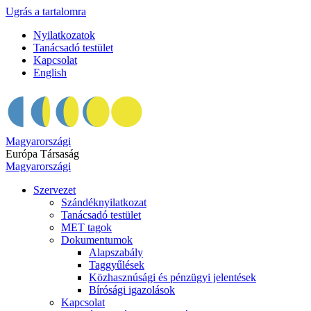
Ugrás a tartalomra
Nyilatkozatok
Tanácsadó testület
Kapcsolat
English
Magyarországi
Európa Társaság
Magyarországi
Szervezet
Szándéknyilatkozat
Tanácsadó testület
MET tagok
Dokumentumok
Alapszabály
Taggyűlések
Közhasznúsági és pénzügyi jelentések
Bírósági igazolások
Kapcsolat