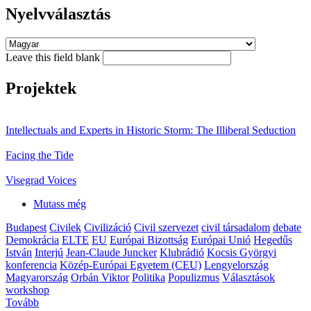
Nyelvválasztás
Leave this field blank
Projektek
Intellectuals and Experts in Historic Storm: The Illiberal Seduction
Facing the Tide
Visegrad Voices
Mutass még
Budapest
Civilek
Civilizáció
Civil szervezet
civil társadalom
debate
Demokrácia
ELTE
EU
Európai Bizottság
Európai Unió
Hegedűs
István
Interjú
Jean-Claude Juncker
Klubrádió
Kocsis Györgyi
konferencia
Közép-Európai Egyetem (CEU)
Lengyelország
Magyarország
Orbán Viktor
Politika
Populizmus
Választások
workshop
Tovább