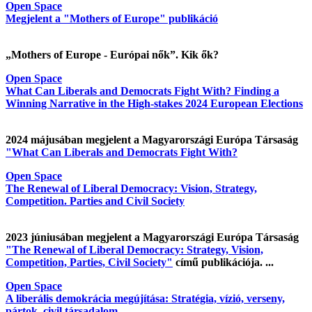
Open Space
Megjelent a "Mothers of Europe" publikáció
„Mothers of Europe - Európai nők”. Kik ők?
Open Space
What Can Liberals and Democrats Fight With? Finding a
Winning Narrative in the High-stakes 2024 European Elections
2024 májusában megjelent a Magyarországi Európa Társaság
"What Can Liberals and Democrats Fight With?
Open Space
The Renewal of Liberal Democracy: Vision, Strategy,
Competition. Parties and Civil Society
2023 júniusában megjelent a Magyarországi Európa Társaság
"The Renewal of Liberal Democracy: Strategy, Vision,
Competition, Parties, Civil Society"
című publikációja. ...
Open Space
A liberális demokrácia megújítása: Stratégia, vízió, verseny,
pártok, civil társadalom