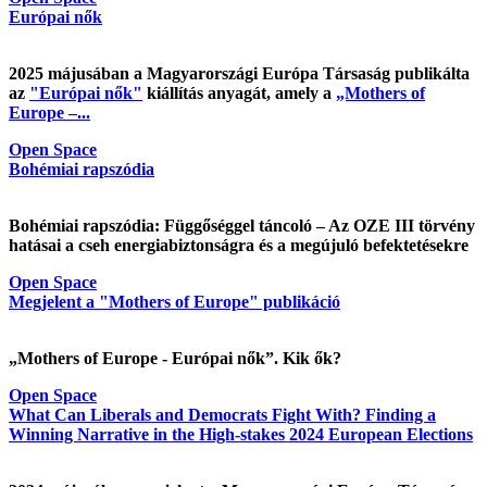
Európai nők
2025 májusában a Magyarországi Európa Társaság publikálta
az
"Európai nők"
kiállítás anyagát, amely a
„Mothers of
Europe –...
Open Space
Bohémiai rapszódia
Bohémiai rapszódia: Függőséggel táncoló – Az OZE III törvény
hatásai a cseh energiabiztonságra és a megújuló befektetésekre
Open Space
Megjelent a "Mothers of Europe" publikáció
„Mothers of Europe - Európai nők”. Kik ők?
Open Space
What Can Liberals and Democrats Fight With? Finding a
Winning Narrative in the High-stakes 2024 European Elections