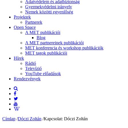
Adatvédelem és adatbiztonság
Gyermekvédelmi irányelv
Nemek közötti egyenlőség
Projektek
Partnerek
Open Space
A MET publikációi
Blog
A MET partnereinek publikációi
MET konferencia és workshop publikációk
MET tagok publikációi
Hírek
Rádió
Televízió
YouTube előadások
Rendezvények
Címlap
/
Dóczi Zoltán
/
Kapcsolat: Dóczi Zoltán