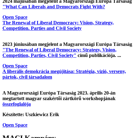
2024 májusában megjelent a Magyarországi Európa Társaság
"What Can Liberals and Democrats Fight With?
Open Space
The Renewal of Liberal Democracy: Vision, Strategy,
Competition. Parties and Civil Society
2023 júniusában megjelent a Magyarországi Európa Társaság
"The Renewal of Liberal Democracy: Strategy, Vision,
Competition, Parties, Civil Society"
című publikációja. ...
Open Space
A liberális demokrácia megújítása: Stratégia, vízió, verseny,
pártok, civil társadalom
A Magyarországi Európa Társaság 2023. április 20-án
megtartott magyar szakértői zártkörű workshopjának
összefoglalója
Készítette: Uszkiewicz Erik
Open Space