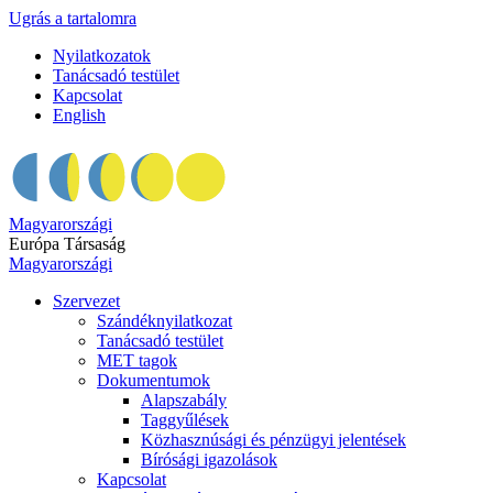
Ugrás a tartalomra
Nyilatkozatok
Tanácsadó testület
Kapcsolat
English
Magyarországi
Európa Társaság
Magyarországi
Szervezet
Szándéknyilatkozat
Tanácsadó testület
MET tagok
Dokumentumok
Alapszabály
Taggyűlések
Közhasznúsági és pénzügyi jelentések
Bírósági igazolások
Kapcsolat