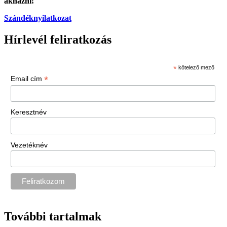
aknázni!
Szándéknyilatkozat
Hírlevél feliratkozás
*
kötelező mező
*
Email cím
Keresztnév
Vezetéknév
További tartalmak