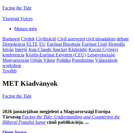
Facing the Tide
Visegrad Voices
Mutass még
Budapest
Civilek
Civilizáció
Civil szervezet
civil társadalom
debate
Demokrácia
ELTE
EU
Európai Bizottság
Európai Unió
Hegedűs
István
Interjú
Jean-Claude Juncker
Klubrádió
Kocsis Györgyi
konferencia
Közép-Európai Egyetem (CEU)
Lengyelország
Magyarország
Orbán Viktor
Politika
Populizmus
Választások
workshop
Tovább
MET Kiadványok
Facing the Tide
2026 januárjában megjelent a Magyarországi Európa
Társaság
Facing the Tide: Understanding and Countering the
Illiberal Populist Surge
című publikációja. ...
Open Space