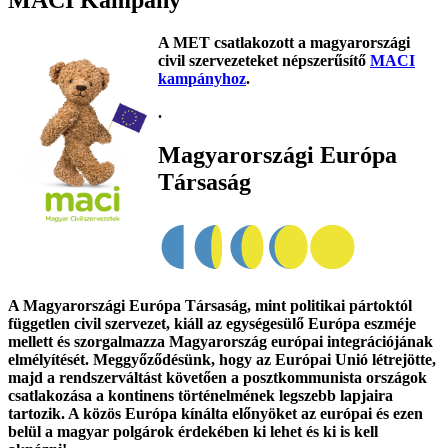
MACI Kampány
A MET csatlakozott a magyarországi
civil szervezeteket népszerűsítő
MACI
kampányhoz
.
.
Magyarországi Európa
Társaság
A Magyarországi Európa Társaság, mint politikai pártoktól
független civil szervezet, kiáll az egységesülő Európa eszméje
mellett és szorgalmazza Magyarország európai integrációjának
elmélyítését. Meggyőződésünk, hogy az Európai Unió létrejötte,
majd a rendszerváltást követően a posztkommunista országok
csatlakozása a kontinens történelmének legszebb lapjaira
tartozik. A közös Európa kínálta előnyöket az európai és ezen
belül a magyar polgárok érdekében ki lehet és ki is kell