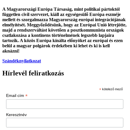
A Magyarországi Európa Társaság, mint politikai pártoktól
független civil szervezet, kiáll az egységesülő Európa eszméje
mellett és szorgalmazza Magyarország európai integrációjának
elmélyítését. Meggyőződésünk, hogy az Európai Unió létrejötte,
majd a rendszerváltást követően a posztkommunista országok
csatlakozása a kontinens történelmének legszebb lapjaira
tartozik. A közös Európa kínálta előnyöket az európai és ezen
belül a magyar polgárok érdekében ki lehet és ki is kell
aknázni!
Szándéknyilatkozat
Hírlevél feliratkozás
*
kötelező mező
*
Email cím
Keresztnév