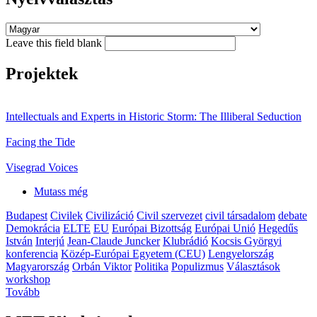
Leave this field blank
Projektek
Intellectuals and Experts in Historic Storm: The Illiberal Seduction
Facing the Tide
Visegrad Voices
Mutass még
Budapest
Civilek
Civilizáció
Civil szervezet
civil társadalom
debate
Demokrácia
ELTE
EU
Európai Bizottság
Európai Unió
Hegedűs
István
Interjú
Jean-Claude Juncker
Klubrádió
Kocsis Györgyi
konferencia
Közép-Európai Egyetem (CEU)
Lengyelország
Magyarország
Orbán Viktor
Politika
Populizmus
Választások
workshop
Tovább