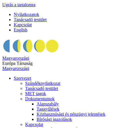
Ugrás a tartalomra
Nyilatkozatok
Tanácsadó testület
Kapcsolat
English
Magyarországi
Európa Társaság
Magyarországi
Szervezet
Szándéknyilatkozat
Tanácsadó testület
MET tagok
Dokumentumok
Alapszabály
Taggyűlések
Közhasznúsági és pénzügyi jelentések
Bírósági igazolások
Kapcsolat