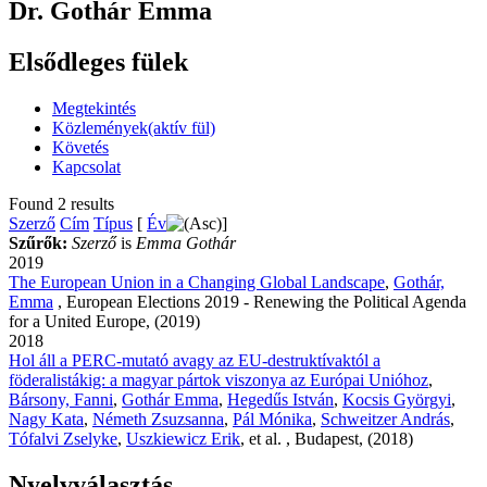
Dr. Gothár Emma
Elsődleges fülek
Megtekintés
Közlemények
(aktív fül)
Követés
Kapcsolat
Found 2 results
Szerző
Cím
Típus
[
Év
]
Szűrők:
Szerző
is
Emma Gothár
2019
The European Union in a Changing Global Landscape
,
Gothár,
Emma
, European Elections 2019 - Renewing the Political Agenda
for a United Europe, (2019)
2018
Hol áll a PERC-mutató avagy az EU-destruktívaktól a
föderalistákig: a magyar pártok viszonya az Európai Unióhoz
,
Bársony, Fanni
,
Gothár Emma
,
Hegedűs István
,
Kocsis Györgyi
,
Nagy Kata
,
Németh Zsuzsanna
,
Pál Mónika
,
Schweitzer András
,
Tófalvi Zselyke
,
Uszkiewicz Erik
, et al.
, Budapest, (2018)
Nyelvválasztás