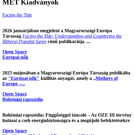
MET Kiadványok
Facing the Tide
2026 januárjában megjelent a Magyarországi Európa
Társaság
Facing the Tide: Understanding and Countering the
Illiberal Populist Surge
című publikációja. ...
Open Space
Európai nők
2025 májusában a Magyarországi Európa Társaság publikálta
az
"Európai nők"
kiállítás anyagát, amely a
„Mothers of
Europe –...
Open Space
Bohémiai rapszódia
Bohémiai rapszódia: Függőséggel táncoló – Az OZE III törvény
hatásai a cseh energiabiztonságra és a megújuló befektetésekre
Open Space