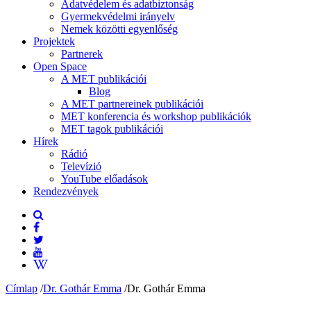
Adatvédelem és adatbiztonság
Gyermekvédelmi irányelv
Nemek közötti egyenlőség
Projektek
Partnerek
Open Space
A MET publikációi
Blog
A MET partnereinek publikációi
MET konferencia és workshop publikációk
MET tagok publikációi
Hírek
Rádió
Televízió
YouTube előadások
Rendezvények
Címlap
/
Dr. Gothár Emma
/
Dr. Gothár Emma