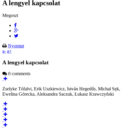
A lengyel kapcsolat
Megoszt
Nyomtat
a-
a+
A lengyel kapcsolat
0 comments
Zselyke Tófalvi, Erik Uszkiewicz, István Hegedűs, Michał Sęk,
Ewelina Górecka, Aleksandra Saczuk, Łukasz Krawczyński