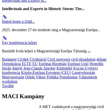
Intellectuals and Experts in...
Intellectuals and Experts in Historic Storm: The...
Halott lenne a Zöld...
2025. december 27-én rendezte meg a Magyarországi Európa...
Egy konferencia képei
Bazánth Ivola képei a Magyarországi Európa Társaság
...
Budapest
Civilek
Civilizáció
Civil szervezet
civil társadalom
debate
Demokrácia
ELTE
EU
Európai Bizottság
Európai Unió
Hegedűs
István
Interjú
Jean-Claude Juncker
Klubrádió
Kocsis Györgyi
konferencia
Közép-Európai Egyetem (CEU)
Lengyelország
Magyarország
Orbán Viktor
Politika
Populizmus
Választások
workshop
Tovább
MACI Kampány
A MET csatlakozott a magyarországi civil