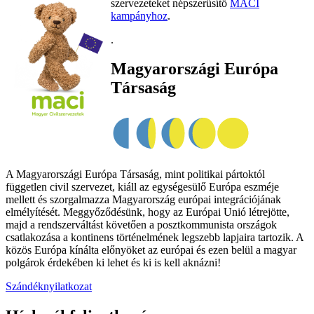
szervezeteket népszerűsítő
MACI
kampányhoz
.
.
Magyarországi Európa
Társaság
A Magyarországi Európa Társaság, mint politikai pártoktól
független civil szervezet, kiáll az egységesülő Európa eszméje
mellett és szorgalmazza Magyarország európai integrációjának
elmélyítését. Meggyőződésünk, hogy az Európai Unió létrejötte,
majd a rendszerváltást követően a posztkommunista országok
csatlakozása a kontinens történelmének legszebb lapjaira tartozik. A
közös Európa kínálta előnyöket az európai és ezen belül a magyar
polgárok érdekében ki lehet és ki is kell aknázni!
Szándéknyilatkozat