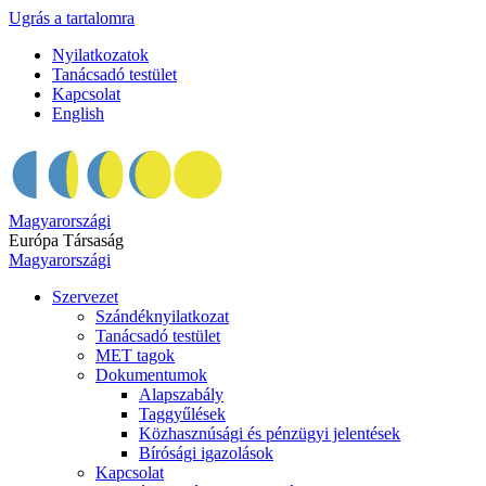
Ugrás a tartalomra
Nyilatkozatok
Tanácsadó testület
Kapcsolat
English
Magyarországi
Európa Társaság
Magyarországi
Szervezet
Szándéknyilatkozat
Tanácsadó testület
MET tagok
Dokumentumok
Alapszabály
Taggyűlések
Közhasznúsági és pénzügyi jelentések
Bírósági igazolások
Kapcsolat