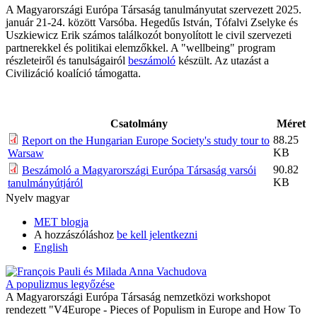
A Magyarországi Európa Társaság tanulmányutat szervezett 2025.
január 21-24. között Varsóba. Hegedűs István, Tófalvi Zselyke és
Uszkiewicz Erik számos találkozót bonyolított le civil szervezeti
partnerekkel és politikai elemzőkkel. A "wellbeing" program
részleteiről és tanulságairól
beszámoló
készült. Az utazást a
Civilizáció koalíció támogatta.
Csatolmány
Méret
88.25
Report on the Hungarian Europe Society's study tour to
KB
Warsaw
90.82
Beszámoló a Magyarországi Európa Társaság varsói
KB
tanulmányútjáról
Nyelv
magyar
MET blogja
A hozzászóláshoz
be kell jelentkezni
English
A populizmus legyőzése
A Magyarországi Európa Társaság nemzetközi workshopot
rendezett "V4Europe - Pieces of Populism in Europe and How To