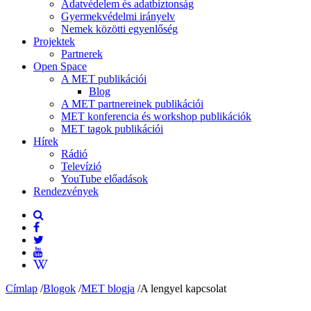
Adatvédelem és adatbiztonság
Gyermekvédelmi irányelv
Nemek közötti egyenlőség
Projektek
Partnerek
Open Space
A MET publikációi
Blog
A MET partnereinek publikációi
MET konferencia és workshop publikációk
MET tagok publikációi
Hírek
Rádió
Televízió
YouTube előadások
Rendezvények
Címlap
/
Blogok
/
MET blogja
/
A lengyel kapcsolat