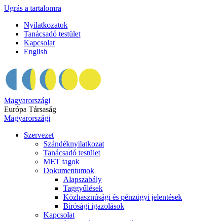
Ugrás a tartalomra
Nyilatkozatok
Tanácsadó testület
Kapcsolat
English
Magyarországi
Európa Társaság
Magyarországi
Szervezet
Szándéknyilatkozat
Tanácsadó testület
MET tagok
Dokumentumok
Alapszabály
Taggyűlések
Közhasznúsági és pénzügyi jelentések
Bírósági igazolások
Kapcsolat