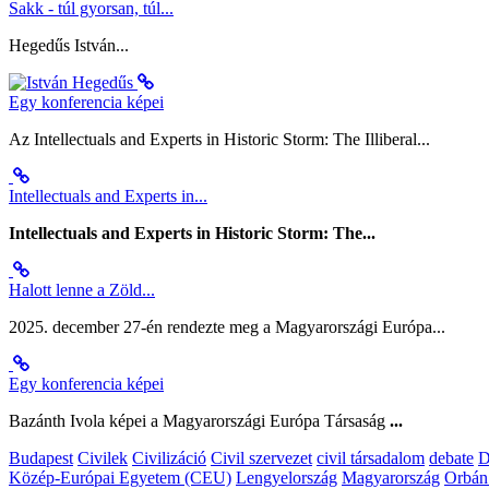
Sakk - túl gyorsan, túl...
Hegedűs István...
Egy konferencia képei
Az Intellectuals and Experts in Historic Storm: The Illiberal...
Intellectuals and Experts in...
Intellectuals and Experts in Historic Storm: The...
Halott lenne a Zöld...
2025. december 27-én rendezte meg a Magyarországi Európa...
Egy konferencia képei
Bazánth Ivola képei a Magyarországi Európa Társaság
...
Budapest
Civilek
Civilizáció
Civil szervezet
civil társadalom
debate
D
Közép-Európai Egyetem (CEU)
Lengyelország
Magyarország
Orbán