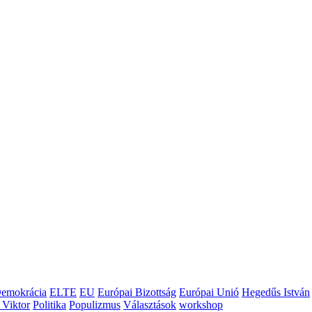
emokrácia
ELTE
EU
Európai Bizottság
Európai Unió
Hegedűs István
 Viktor
Politika
Populizmus
Választások
workshop