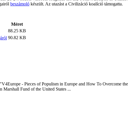
gairól
beszámoló
készült. Az utazást a Civilizáció koalíció támogatta.
Méret
88.25 KB
90.82 KB
áról
"V4Europe - Pieces of Populism in Europe and How To Overcome the C
Marshall Fund of the United States ...