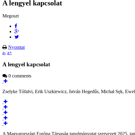
A lengyel kapcsolat
Megoszt
Nyomtat
a-
a+
A lengyel kapcsolat
0 comments
Zselyke Tófalvi, Erik Uszkiewicz, István Hegedűs, Michał Sęk, Ew
A Magyarországi Európa Társaság tanulmányutat szervezett 2025. januá