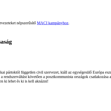
rvezeteket népszerűsítő
MACI kampányhoz
.
saság
ai pártoktól független civil szervezet, kiáll az egységesülő Európa es
 a rendszerváltást követően a posztkommunista országok csatlakozása a
 ki lehet és ki is kell aknázni!