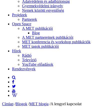
Adatvédelem és adatbiztonság
Gyermekvédelmi irányelv
Nemek közötti egyenlőség
Projektek
Partnerek
Open Space
A MET publikációi
Blog
A MET partnereinek publikációi
MET konferencia és workshop publikációk
MET tagok publikációi
Hírek
Rádió
Televízió
YouTube előadások
Rendezvények
Címlap
/
Blogok
/
MET blogja
/
A lengyel kapcsolat