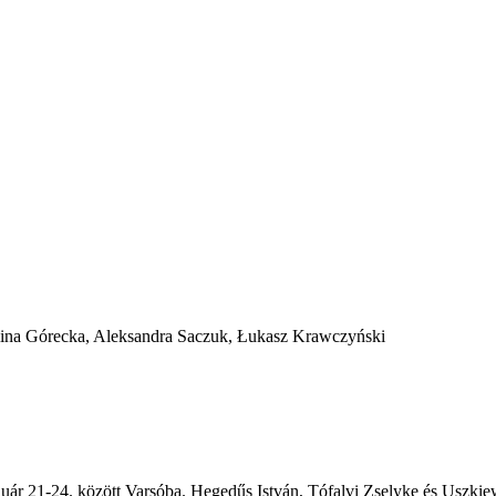
elina Górecka, Aleksandra Saczuk, Łukasz Krawczyński
r 21-24. között Varsóba. Hegedűs István, Tófalvi Zselyke és Uszkiewicz