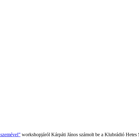
k szemével”
workshopjáról Kárpáti János számolt be a Klubrádió Hetes 