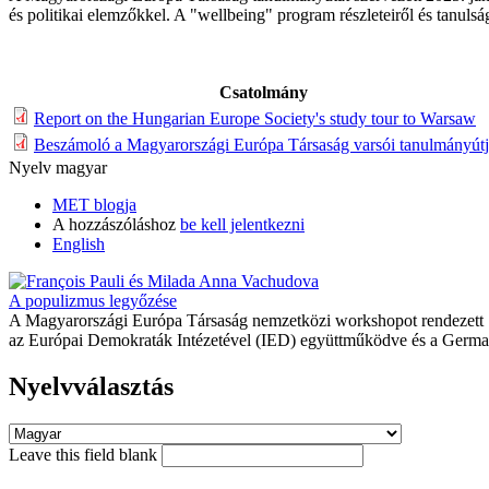
és politikai elemzőkkel. A "wellbeing" program részleteiről és tanulsá
Csatolmány
Report on the Hungarian Europe Society's study tour to Warsaw
Beszámoló a Magyarországi Európa Társaság varsói tanulmányútj
Nyelv
magyar
MET blogja
A hozzászóláshoz
be kell jelentkezni
English
A populizmus legyőzése
A Magyarországi Európa Társaság nemzetközi workshopot rendezett 
az Európai Demokraták Intézetével (IED) együttműködve és a German 
Nyelvválasztás
Leave this field blank