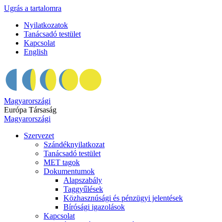
Ugrás a tartalomra
Nyilatkozatok
Tanácsadó testület
Kapcsolat
English
Magyarországi
Európa Társaság
Magyarországi
Szervezet
Szándéknyilatkozat
Tanácsadó testület
MET tagok
Dokumentumok
Alapszabály
Taggyűlések
Közhasznúsági és pénzügyi jelentések
Bírósági igazolások
Kapcsolat