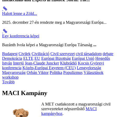
Halott lenne a Zöld...
2025. december 27-én rendezte meg a Magyarországi Európa...
Egy konferencia képei
Bazánth Ivola képei a Magyarországi Európa Társaság
...
Budapest
Civilek
Civilizáció
Civil szervezet
civil társadalom
debate
Demokrácia
ELTE
EU
Európai Bizottság
Európai Unió
Hegedűs
István
Interjú
Jean-Claude Juncker
Klubrádió
Kocsis Györgyi
konferencia
Közép-Európai Egyetem (CEU)
Lengyelország
Magyarország
Orbán Viktor
Politika
Populizmus
Választások
workshop
Tovább
MACI Kampány
A MET csatlakozott a magyarországi civil
szervezeteket népszerűsítő
MACI
kampányhoz
.