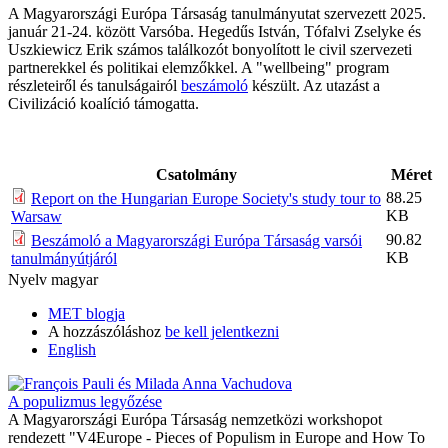
A Magyarországi Európa Társaság tanulmányutat szervezett 2025.
január 21-24. között Varsóba. Hegedűs István, Tófalvi Zselyke és
Uszkiewicz Erik számos találkozót bonyolított le civil szervezeti
partnerekkel és politikai elemzőkkel. A "wellbeing" program
részleteiről és tanulságairól
beszámoló
készült. Az utazást a
Civilizáció koalíció támogatta.
Csatolmány
Méret
88.25
Report on the Hungarian Europe Society's study tour to
KB
Warsaw
90.82
Beszámoló a Magyarországi Európa Társaság varsói
KB
tanulmányútjáról
Nyelv
magyar
MET blogja
A hozzászóláshoz
be kell jelentkezni
English
A populizmus legyőzése
A Magyarországi Európa Társaság nemzetközi workshopot
rendezett "V4Europe - Pieces of Populism in Europe and How To