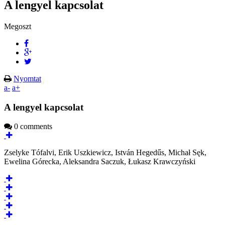
A lengyel kapcsolat
Megoszt
Nyomtat
a-
a+
A lengyel kapcsolat
0 comments
Zselyke Tófalvi, Erik Uszkiewicz, István Hegedűs, Michał Sęk,
Ewelina Górecka, Aleksandra Saczuk, Łukasz Krawczyński