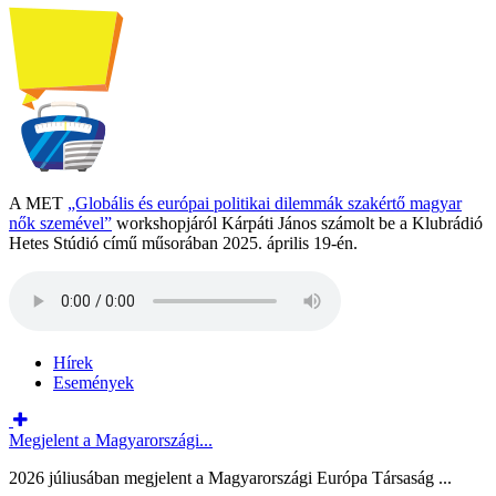
A MET
„Globális és európai politikai dilemmák szakértő magyar
nők szemével”
workshopjáról Kárpáti János számolt be a Klubrádió
Hetes Stúdió című műsorában 2025. április 19-én.
Hírek
Események
Megjelent a Magyarországi...
2026 júliusában megjelent a Magyarországi Európa Társaság ...