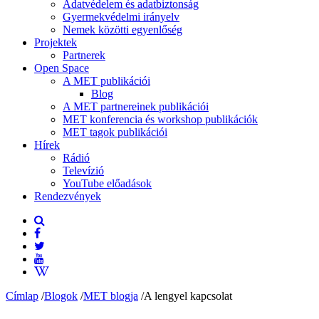
Adatvédelem és adatbiztonság
Gyermekvédelmi irányelv
Nemek közötti egyenlőség
Projektek
Partnerek
Open Space
A MET publikációi
Blog
A MET partnereinek publikációi
MET konferencia és workshop publikációk
MET tagok publikációi
Hírek
Rádió
Televízió
YouTube előadások
Rendezvények
Címlap
/
Blogok
/
MET blogja
/
A lengyel kapcsolat