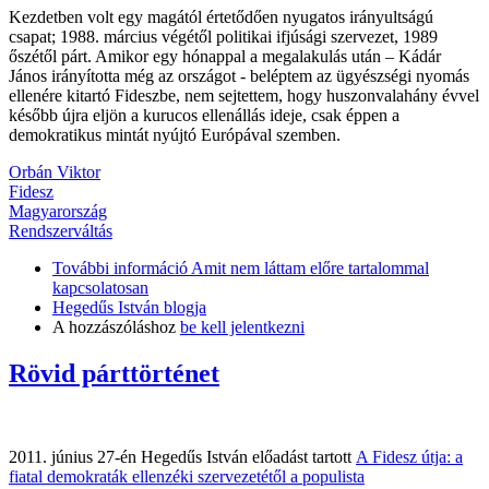
Kezdetben volt egy magától értetődően nyugatos irányultságú
csapat; 1988. március végétől politikai ifjúsági szervezet, 1989
őszétől párt. Amikor egy hónappal a megalakulás után – Kádár
János irányította még az országot - beléptem az ügyészségi nyomás
ellenére kitartó Fideszbe, nem sejtettem, hogy huszonvalahány évvel
később újra eljön a kurucos ellenállás ideje, csak éppen a
demokratikus mintát nyújtó Európával szemben.
Orbán Viktor
Fidesz
Magyarország
Rendszerváltás
További információ
Amit nem láttam előre tartalommal
kapcsolatosan
Hegedűs István blogja
A hozzászóláshoz
be kell jelentkezni
Rövid párttörténet
2011. június 27-én Hegedűs István előadást tartott
A Fidesz útja: a
fiatal demokraták ellenzéki szervezetétől a populista