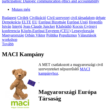
participation: Dialogic communication ethics and accountability
Mutass még
Budapest
Civilek
Civilizáció
Civil szervezet
civil társadalom
debate
Demokrácia
ELTE
EU
Európai Bizottság
Európai Unió
Hegedűs
István
Interjú
Jean-Claude Juncker
Klubrádió
Kocsis Györgyi
konferencia
Közép-Európai Egyetem (CEU)
Lengyelország
Magyarország
Orbán Viktor
Politika
Populizmus
Választások
workshop
Tovább
MACI Kampány
A MET csatlakozott a magyarországi civil
szervezeteket népszerűsítő
MACI
kampányhoz
.
.
Magyarországi Európa
Társaság