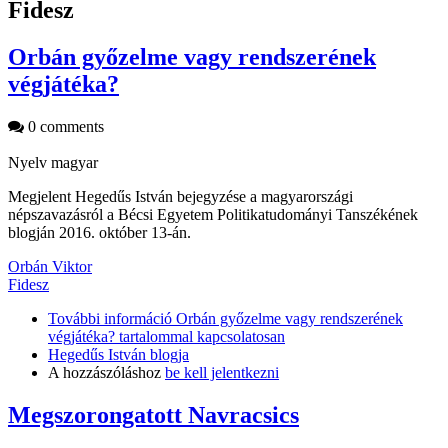
Fidesz
Orbán győzelme vagy rendszerének
végjátéka?
0 comments
Nyelv
magyar
Megjelent Hegedűs István bejegyzése a magyarországi
népszavazásról a Bécsi Egyetem Politikatudományi Tanszékének
blogján 2016. október 13-án.
Orbán Viktor
Fidesz
További információ
Orbán győzelme vagy rendszerének
végjátéka? tartalommal kapcsolatosan
Hegedűs István blogja
A hozzászóláshoz
be kell jelentkezni
Megszorongatott Navracsics