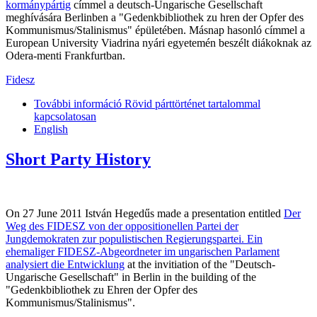
kormánypártig
címmel a deutsch-Ungarische Gesellschaft
meghívására Berlinben a "Gedenkbibliothek zu hren der Opfer des
Kommunismus/Stalinismus" épületében. Másnap hasonló címmel a
European University Viadrina nyári egyetemén beszélt diákoknak az
Odera-menti Frankfurtban.
Fidesz
További információ
Rövid párttörténet tartalommal
kapcsolatosan
English
Short Party History
On 27 June 2011 István Hegedűs made a presentation entitled
Der
Weg des FIDESZ von der oppositionellen Partei der
Jungdemokraten zur populistischen Regierungspartei. Ein
ehemaliger FIDESZ-Abgeordneter im ungarischen Parlament
analysiert die Entwicklung
at the invitiation of the "Deutsch-
Ungarische Gesellschaft" in Berlin in the building of the
"Gedenkbibliothek zu Ehren der Opfer des
Kommunismus/Stalinismus".