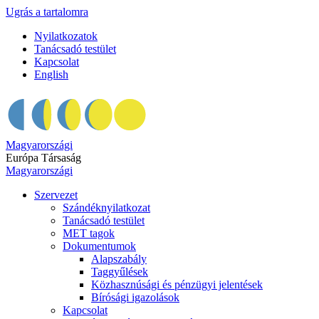
Ugrás a tartalomra
Nyilatkozatok
Tanácsadó testület
Kapcsolat
English
Magyarországi
Európa Társaság
Magyarországi
Szervezet
Szándéknyilatkozat
Tanácsadó testület
MET tagok
Dokumentumok
Alapszabály
Taggyűlések
Közhasznúsági és pénzügyi jelentések
Bírósági igazolások
Kapcsolat