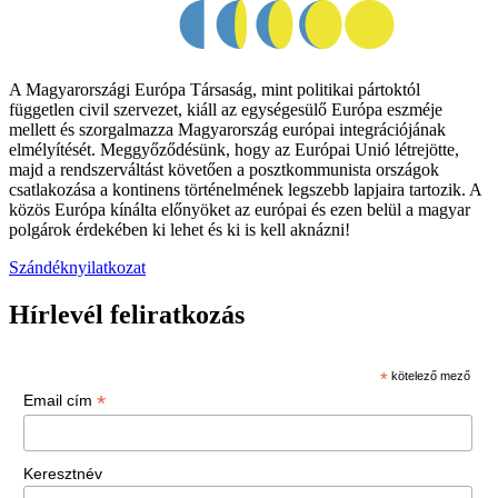
A Magyarországi Európa Társaság, mint politikai pártoktól
független civil szervezet, kiáll az egységesülő Európa eszméje
mellett és szorgalmazza Magyarország európai integrációjának
elmélyítését. Meggyőződésünk, hogy az Európai Unió létrejötte,
majd a rendszerváltást követően a posztkommunista országok
csatlakozása a kontinens történelmének legszebb lapjaira tartozik. A
közös Európa kínálta előnyöket az európai és ezen belül a magyar
polgárok érdekében ki lehet és ki is kell aknázni!
Szándéknyilatkozat
Hírlevél feliratkozás
*
kötelező mező
*
Email cím
Keresztnév