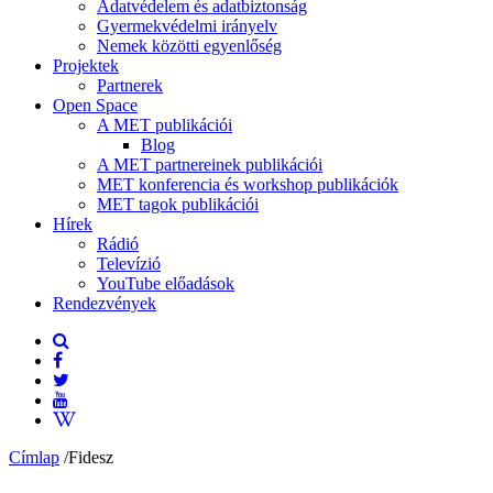
Adatvédelem és adatbiztonság
Gyermekvédelmi irányelv
Nemek közötti egyenlőség
Projektek
Partnerek
Open Space
A MET publikációi
Blog
A MET partnereinek publikációi
MET konferencia és workshop publikációk
MET tagok publikációi
Hírek
Rádió
Televízió
YouTube előadások
Rendezvények
Címlap
/
Fidesz