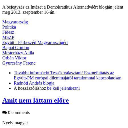
A bejegyzés az Intézet a Demokratikus Alternatíváért blogján jelent
meg 2013. szeptember 16-án.
Magyarország
Politika
Fidesz
MSZP
Együtt - Párbeszéd Magyarországért
Bajnai Gordon
Mesterházy Attila
Orbán Viktor
Gyurcsány Ferenc
További információ
Tessék választani! Eszmefuttatás az
Együtt-PM európai dilemmájáról tartalommal kapcsolatosan
Radnóti András blogja
A hozzászóláshoz
be kell jelentkezni
Amit nem láttam előre
0 comments
Nyelv
magyar