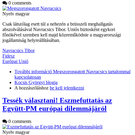
0 comments
Nyelv
magyar
Csak látszólag esett túl a nehezén a brüsszeli meghallgatás
abszolválásával Navracsics Tibor. Uniós biztosként egykori
főnökével szemben kell majd közreműködnie a magyarországi
jogállamiság helyreállításában.
Navracsics Tibor
Fidesz
Európai Unió
További információ
Megszorongatott Navracsics tartalommal
kapcsolatosan
Kocsis Györgyi blogja
A hozzászóláshoz
be kell jelentkezni
Tessék választani! Eszmefuttatás az
Együtt-PM európai dilemmájáról
0 comments
Nyelv
magyar