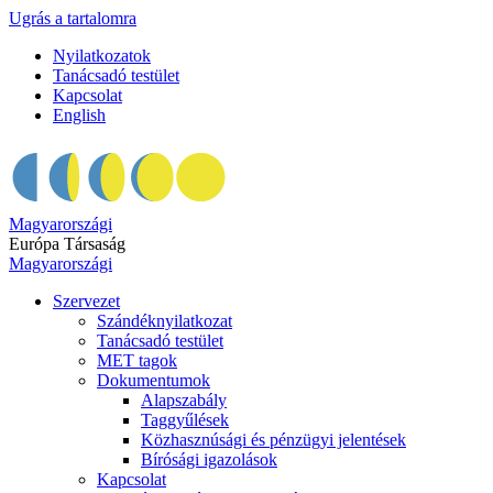
Ugrás a tartalomra
Nyilatkozatok
Tanácsadó testület
Kapcsolat
English
Magyarországi
Európa Társaság
Magyarországi
Szervezet
Szándéknyilatkozat
Tanácsadó testület
MET tagok
Dokumentumok
Alapszabály
Taggyűlések
Közhasznúsági és pénzügyi jelentések
Bírósági igazolások
Kapcsolat