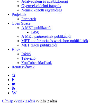
Adatvédelem és adatbiztonság
Gyermekvédelmi irányelv
Nemek közötti egyenlőség
Projektek
Partnerek
Open Space
A MET publikációi
Blog
A MET partnereinek publikációi
MET konferencia és workshop publikációk
MET tagok publikációi
Hírek
Rádió
Televízió
YouTube előadások
Rendezvények
Címlap
/
Vidák Zsófia
/
Vidák Zsófia