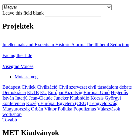
Leave this field blank
Projektek
Intellectuals and Experts in Historic Storm: The Illiberal Seduction
Facing the Tide
Visegrad Voices
Mutass még
Budapest
Civilek
Civilizáció
Civil szervezet
civil társadalom
debate
Demokrácia
ELTE
EU
Európai Bizottság
Európai Unió
Hegedűs
István
Interjú
Jean-Claude Juncker
Klubrádió
Kocsis Györgyi
konferencia
Közép-Európai Egyetem (CEU)
Lengyelország
Magyarország
Orbán Viktor
Politika
Populizmus
Választások
workshop
Tovább
MET Kiadványok