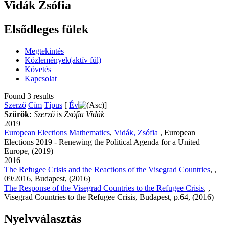
Vidák Zsófia
Elsődleges fülek
Megtekintés
Közlemények
(aktív fül)
Követés
Kapcsolat
Found 3 results
Szerző
Cím
Típus
[
Év
]
Szűrők:
Szerző
is
Zsófia Vidák
2019
European Elections Mathematics
,
Vidák, Zsófia
, European
Elections 2019 - Renewing the Political Agenda for a United
Europe, (2019)
2016
The Refugee Crisis and the Reactions of the Visegrad Countries
,
,
09/2016, Budapest, (2016)
The Response of the Visegrad Countries to the Refugee Crisis
,
,
Visegrad Countries to the Refugee Crisis, Budapest, p.64, (2016)
Nyelvválasztás