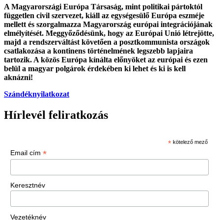
A Magyarországi Európa Társaság, mint politikai pártoktól
független civil szervezet, kiáll az egységesülő Európa eszméje
mellett és szorgalmazza Magyarország európai integrációjának
elmélyítését. Meggyőződésünk, hogy az Európai Unió létrejötte,
majd a rendszerváltást követően a posztkommunista országok
csatlakozása a kontinens történelmének legszebb lapjaira
tartozik. A közös Európa kínálta előnyöket az európai és ezen
belül a magyar polgárok érdekében ki lehet és ki is kell
aknázni!
Szándéknyilatkozat
Hírlevél feliratkozás
*
kötelező mező
*
Email cím
Keresztnév
Vezetéknév