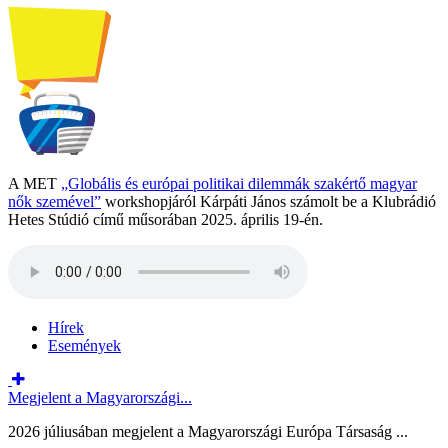
A MET
„Globális és európai politikai dilemmák szakértő magyar
nők szemével”
workshopjáról Kárpáti János számolt be a Klubrádió
Hetes Stúdió című műsorában 2025. április 19-én.
Hírek
Események
Megjelent a Magyarországi...
2026 júliusában megjelent a Magyarországi Európa Társaság ...