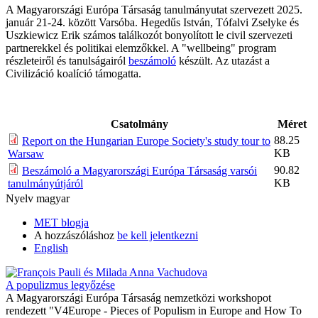
A Magyarországi Európa Társaság tanulmányutat szervezett 2025.
január 21-24. között Varsóba. Hegedűs István, Tófalvi Zselyke és
Uszkiewicz Erik számos találkozót bonyolított le civil szervezeti
partnerekkel és politikai elemzőkkel. A "wellbeing" program
részleteiről és tanulságairól
beszámoló
készült. Az utazást a
Civilizáció koalíció támogatta.
Csatolmány
Méret
88.25
Report on the Hungarian Europe Society's study tour to
KB
Warsaw
90.82
Beszámoló a Magyarországi Európa Társaság varsói
KB
tanulmányútjáról
Nyelv
magyar
MET blogja
A hozzászóláshoz
be kell jelentkezni
English
A populizmus legyőzése
A Magyarországi Európa Társaság nemzetközi workshopot
rendezett "V4Europe - Pieces of Populism in Europe and How To