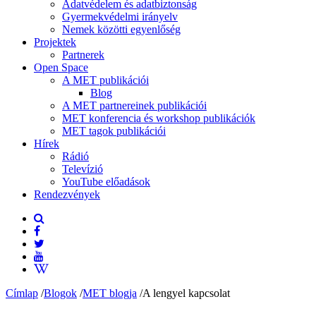
Adatvédelem és adatbiztonság
Gyermekvédelmi irányelv
Nemek közötti egyenlőség
Projektek
Partnerek
Open Space
A MET publikációi
Blog
A MET partnereinek publikációi
MET konferencia és workshop publikációk
MET tagok publikációi
Hírek
Rádió
Televízió
YouTube előadások
Rendezvények
Címlap
/
Blogok
/
MET blogja
/
A lengyel kapcsolat