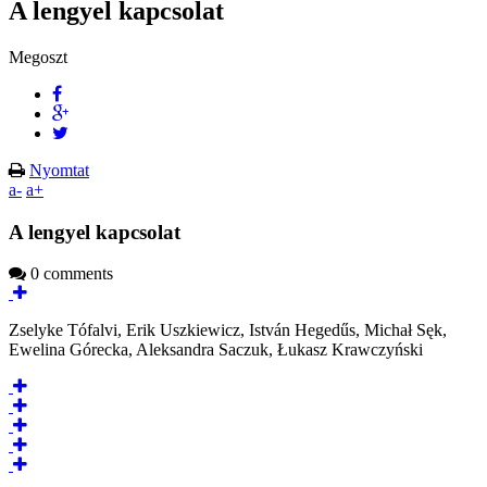
A lengyel kapcsolat
Megoszt
Nyomtat
a-
a+
A lengyel kapcsolat
0 comments
Zselyke Tófalvi, Erik Uszkiewicz, István Hegedűs, Michał Sęk,
Ewelina Górecka, Aleksandra Saczuk, Łukasz Krawczyński