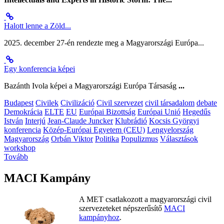
Halott lenne a Zöld...
2025. december 27-én rendezte meg a Magyarországi Európa...
Egy konferencia képei
Bazánth Ivola képei a Magyarországi Európa Társaság
...
Budapest
Civilek
Civilizáció
Civil szervezet
civil társadalom
debate
Demokrácia
ELTE
EU
Európai Bizottság
Európai Unió
Hegedűs
István
Interjú
Jean-Claude Juncker
Klubrádió
Kocsis Györgyi
konferencia
Közép-Európai Egyetem (CEU)
Lengyelország
Magyarország
Orbán Viktor
Politika
Populizmus
Választások
workshop
Tovább
MACI Kampány
A MET csatlakozott a magyarországi civil
szervezeteket népszerűsítő
MACI
kampányhoz
.