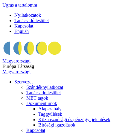
Ugrás a tartalomra
Nyilatkozatok
Tanácsadó testület
Kapcsolat
English
Magyarországi
Európa Társaság
Magyarországi
Szervezet
Szándéknyilatkozat
Tanácsadó testület
MET tagok
Dokumentumok
Alapszabály
Taggyűlések
Közhasznúsági és pénzügyi jelentések
Bírósági igazolások
Kapcsolat