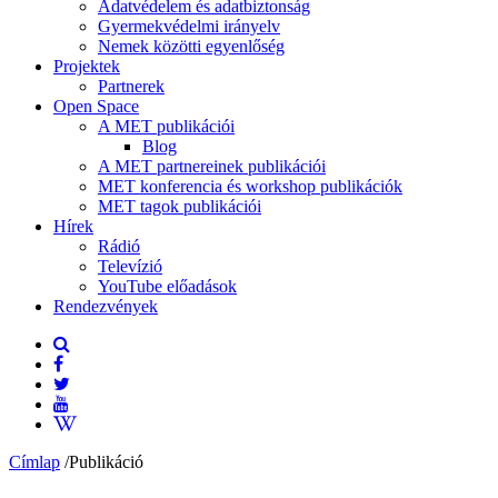
Adatvédelem és adatbiztonság
Gyermekvédelmi irányelv
Nemek közötti egyenlőség
Projektek
Partnerek
Open Space
A MET publikációi
Blog
A MET partnereinek publikációi
MET konferencia és workshop publikációk
MET tagok publikációi
Hírek
Rádió
Televízió
YouTube előadások
Rendezvények
Címlap
/
Publikáció