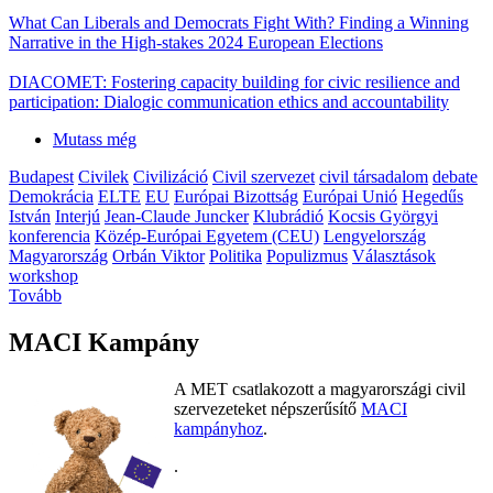
What Can Liberals and Democrats Fight With? Finding a Winning
Narrative in the High-stakes 2024 European Elections
DIACOMET: Fostering capacity building for civic resilience and
participation: Dialogic communication ethics and accountability
Mutass még
Budapest
Civilek
Civilizáció
Civil szervezet
civil társadalom
debate
Demokrácia
ELTE
EU
Európai Bizottság
Európai Unió
Hegedűs
István
Interjú
Jean-Claude Juncker
Klubrádió
Kocsis Györgyi
konferencia
Közép-Európai Egyetem (CEU)
Lengyelország
Magyarország
Orbán Viktor
Politika
Populizmus
Választások
workshop
Tovább
MACI Kampány
A MET csatlakozott a magyarországi civil
szervezeteket népszerűsítő
MACI
kampányhoz
.
.