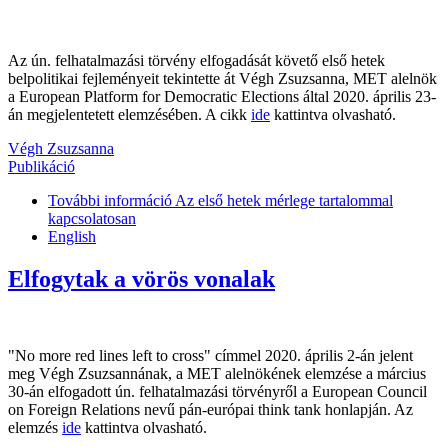
Az ún. felhatalmazási törvény elfogadását követő első hetek
belpolitikai fejleményeit tekintette át Végh Zsuzsanna, MET alelnök
a European Platform for Democratic Elections által 2020. április 23-
án megjelentetett elemzésében. A cikk
ide
kattintva olvasható.
Végh Zsuzsanna
Publikáció
További információ
Az első hetek mérlege tartalommal
kapcsolatosan
English
Elfogytak a vörös vonalak
"No more red lines left to cross" címmel 2020. április 2-án jelent
meg Végh Zsuzsannának, a MET alelnökének elemzése a március
30-án elfogadott ún. felhatalmazási törvényről a European Council
on Foreign Relations nevű pán-európai think tank honlapján. Az
elemzés
ide
kattintva olvasható.