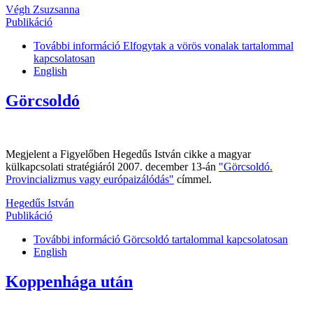
Végh Zsuzsanna
Publikáció
További információ
Elfogytak a vörös vonalak tartalommal
kapcsolatosan
English
Görcsoldó
Megjelent a Figyelőben Hegedűs István cikke a magyar
külkapcsolati stratégiáról 2007. december 13-án
"Görcsoldó.
Provincializmus vagy európaizálódás"
címmel.
Hegedűs István
Publikáció
További információ
Görcsoldó tartalommal kapcsolatosan
English
Koppenhága után