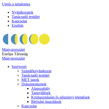
Ugrás a tartalomra
Nyilatkozatok
Tanácsadó testület
Kapcsolat
English
Magyarországi
Európa Társaság
Magyarországi
Szervezet
Szándéknyilatkozat
Tanácsadó testület
MET tagok
Dokumentumok
Alapszabály
Taggyűlések
Közhasznúsági és pénzügyi jelentések
Bírósági igazolások
Kapcsolat