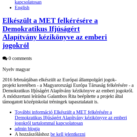
kapcsolatosan
English
Elkészült a MET felkérésére a
Demokratikus Ifjúságért
Alapítvány kézikönyve az emberi
jogokról
0 comments
Nyelv
magyar
2016 februárjában elkészült az Európai állampolgári jogok-
projekt keretében - a Magyarországi Európa Társaság felkérésére - a
Demokratikus Ifjúságért Alapítvány kézikönyve az emberi jogokról.
A módszertani leírásba Galambos Rita beépítette a projekt által
támogatott középiskolai tréningek tapasztalatait is.
További információ
Elkészült a MET felkérésére a
Demokratikus Ifjúságért Alapítvány kézikönyve az emberi
jogokról tartalommal kapcsolatosan
admin blogja
A hozzászóláshoz
be kell jelentkezni