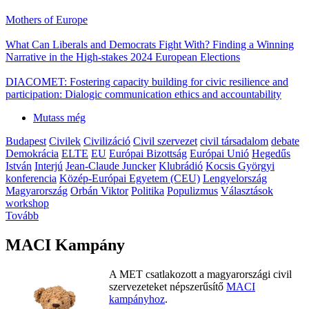
Mothers of Europe
What Can Liberals and Democrats Fight With? Finding a Winning
Narrative in the High-stakes 2024 European Elections
DIACOMET: Fostering capacity building for civic resilience and
participation: Dialogic communication ethics and accountability
Mutass még
Budapest
Civilek
Civilizáció
Civil szervezet
civil társadalom
debate
Demokrácia
ELTE
EU
Európai Bizottság
Európai Unió
Hegedűs
István
Interjú
Jean-Claude Juncker
Klubrádió
Kocsis Györgyi
konferencia
Közép-Európai Egyetem (CEU)
Lengyelország
Magyarország
Orbán Viktor
Politika
Populizmus
Választások
workshop
Tovább
MACI Kampány
A MET csatlakozott a magyarországi civil
szervezeteket népszerűsítő
MACI
kampányhoz
.