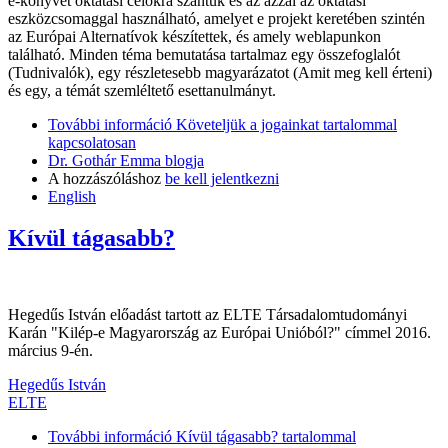
e-könyvet oktatási célokra szántuk és az azzal az oktatási
eszközcsomaggal használható, amelyet e projekt keretében szintén
az Európai Alternatívok készítettek, és amely weblapunkon
található. Minden téma bemutatása tartalmaz egy összefoglalót
(Tudnivalók), egy részletesebb magyarázatot (Amit meg kell érteni)
és egy, a témát szemléltető esettanulmányt.
További információ
Követeljük a jogainkat tartalommal
kapcsolatosan
Dr. Gothár Emma blogja
A hozzászóláshoz
be kell jelentkezni
English
Kívül tágasabb?
Hegedűs István előadást tartott az ELTE Társadalomtudományi
Karán "Kilép-e Magyarország az Európai Unióból?" címmel 2016.
március 9-én.
Hegedűs István
ELTE
További információ
Kívül tágasabb? tartalommal