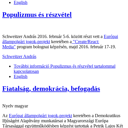
English
Populizmus és részvétel
Schweitzer András 2016. február 5-6. között részt vett a
Európai
állampolgári jogok-projekt
keretében a
"Create/React:
Media"
program bolognai képzésén, majd 2016. február 17-19.
Schweitzer András
További információ
Populizmus és részvétel tartalommal
kapcsolatosan
English
Fiatalság, demokrácia, befogadás
Nyelv
magyar
Az
Európai állampolgári jogok-projekt
keretében a Demokratikus
Ifjúságért Alapítvány munkatársai a Magyarországi Európa
Társasággal együttműködésben képzést tartottak a Petrik Lajos Két