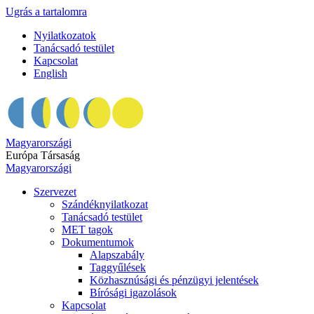
Ugrás a tartalomra
Nyilatkozatok
Tanácsadó testület
Kapcsolat
English
Magyarországi
Európa Társaság
Magyarországi
Szervezet
Szándéknyilatkozat
Tanácsadó testület
MET tagok
Dokumentumok
Alapszabály
Taggyűlések
Közhasznúsági és pénzügyi jelentések
Bírósági igazolások
Kapcsolat