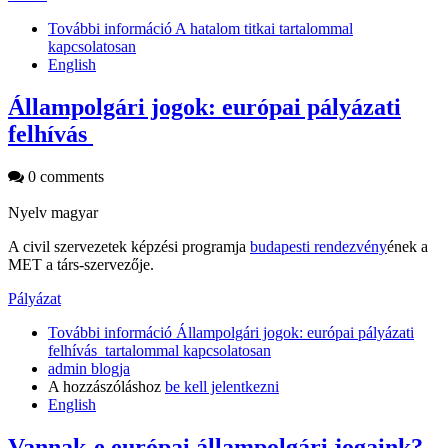
További információ
A hatalom titkai tartalommal
kapcsolatosan
English
Állampolgári jogok: európai pályázati
felhívás
0 comments
Nyelv
magyar
A civil szervezetek képzési programja
budapesti rendezvény
ének a
MET a társ-szervezője.
Pályázat
További információ
Állampolgári jogok: európai pályázati
felhívás tartalommal kapcsolatosan
admin blogja
A hozzászóláshoz
be kell jelentkezni
English
Vannak-e európai állampolgári jogaink?