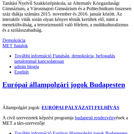
Tanítási Nyelvű Szakközépiskola, az Alternatív Közgazdasági
Gimnázium, a Városmajori Gimnázium és a Politechnikum összesen
száz diákja számára 2015. november és 2016. január között. Az
interaktív viták során olyan kényes témák kerültek elő, mint a
menekültválság, a terrorizmustól való félelem, a multikulturalizmus
és a szólásszabadság.
Demokrácia
MET fiatalok
További információ
Fiatalság, demokrácia, befogadás
tartalommal kapcsolatosan
admin blogja
English
Európai állampolgári jogok Budapesten
Állampolgári jogok:
EURÓPAI PÁLYÁZATI FELHÍVÁS
A civil szervezetek képzési programja
budapesti rendezvény
ének a
MET a társ-szervezője
További információ
Európai állampolgári jogok Budapesten