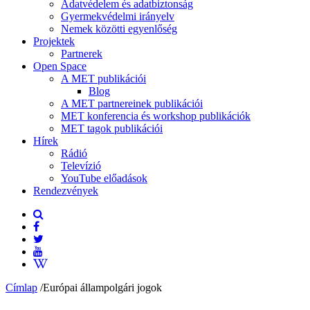
Adatvédelem és adatbiztonság
Gyermekvédelmi irányelv
Nemek közötti egyenlőség
Projektek
Partnerek
Open Space
A MET publikációi
Blog
A MET partnereinek publikációi
MET konferencia és workshop publikációk
MET tagok publikációi
Hírek
Rádió
Televízió
YouTube előadások
Rendezvények
Címlap
/
Európai állampolgári jogok