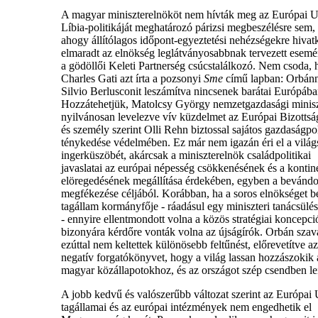
A magyar miniszterelnököt nem hívták meg az Európai 
Líbia-politikáját meghatározó párizsi megbeszélésre sem,
ahogy állítólagos időpont-egyeztetési nehézségekre hiva
elmaradt az elnökség leglátványosabbnak tervezett esemé
a gödöllői Keleti Partnerség csúcstalálkozó. Nem csoda,
Charles Gati azt írta a pozsonyi
Sme
című lapban: Orbán
Silvio Berlusconit leszámítva nincsenek barátai Európába
Hozzátehetjük, Matolcsy György nemzetgazdasági minisz
nyilvánosan levelezve vív küzdelmet az Európai Bizottsá
és személy szerint Olli Rehn biztossal sajátos gazdaságpol
ténykedése védelmében. Ez már nem igazán éri el a világ
ingerküszöbét, akárcsak a miniszterelnök családpolitikai
javaslatai az európai népesség csökkenésének és a kontin
elöregedésének megállítása érdekében, egyben a bevándo
megfékezése céljából. Korábban, ha a soros elnökséget be
tagállam kormányfője - ráadásul egy miniszteri tanácsülés 
- ennyire ellentmondott volna a közös stratégiai koncepci
bizonyára kérdőre vonták volna az újságírók. Orbán szav
ezúttal nem keltettek különösebb feltűnést, előrevetítve az
negatív forgatókönyvet, hogy a világ lassan hozzászokik 
magyar közállapotokhoz, és az országot szép csendben leí
A jobb kedvű és valószerűbb változat szerint az Európai
tagállamai és az európai intézmények nem engedhetik el