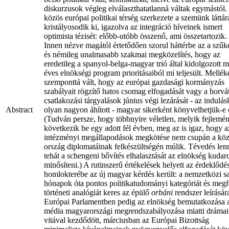
diskurzusok végleg elválaszthatatlanná váltak egymástól.
közös európai politikai térség szerkezete a szemünk láttár
kristályosodik ki, igazolva az integráció híveinek ismert
optimista tézisét: előbb-utóbb összenő, ami összetartozik.
Innen nézve magától értetődően szorul háttérbe az a szű
és némileg unalmasabb szakmai megközelítés, hogy az
eredetileg a spanyol-belga-magyar trió által kidolgozott m
éves elnökségi program prioritásaiból mi teljesült. Mellék
szemponttá vált, hogy az európai gazdasági kormányzás
szabályait rögzítő hatos csomag elfogadását vagy a horvá
csatlakozási tárgyalások június végi lezárását - az indulás
Abstract
olyan nagyon áhított - magyar sikerként könyvelhetjük-e 
(Tudván persze, hogy többnyire véletlen, melyik fejlemé
következik be egy adott fél évben, meg az is igaz, hogy a
intézményi megállapodások megkötése nem csupán a köz
ország diplomatáinak felkészültségén múlik. Tévedés len
tehát a schengeni bővítés elhalasztását az elnökség kuda
minősíteni.) A rutinszerű értékelések helyett az érdeklődé
homlokterébe az új magyar kérdés került: a nemzetközi sa
hónapok óta pontos politikatudományi kategóriát és megf
történeti analógiát keres az épülő
orbáni
rendszer leírásár
Európai Parlamentben pedig az elnökség bemutatkozása 
média magyarországi megrendszabályozása miatti drámai
vitával kezdődött, márciusban az Európai Bizottság