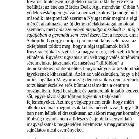
fővárosi tüntetésen megfelelő módon rakta helyre ezt a
beállítást az énekes Bárdos Deák Ági, mondván: Orbán V
védekezésképpen gyáván a nemzet szoknyája mögé bújt.
második interpretáció szerint a Nyugat már megint a régi 
mércét alkalmazza az új demokráciákkal-tagállamokkal
szemben, mert
más szemében meglátja a szálkát is, míg a
sajátjában a gerendát sem veszi észre
. Ezt a nézetet, amit
Schöpflin György európai parlamenti képviselő azzal az
okfejtéssel toldott meg, hogy a régi tagállamok belső
frusztrációjukat vezetik le a magyarokon, nehezebb kön
elintézni. Egyrészt ugyanis a mi vélt vagy valós történelm
sérelmeinkre játszanak rá, másrészt "külföldön" a
demokratikus politikai elitek hagyományos önbizalomhiá
igyekeznek kihasználni. Azért az valószínűtlen, hogy a h
uniós tagállam Magyarország demokratikus rendszerének
torzulásait észlelve erős bűntudat támadna a centrum
országaiban. Régi barátaink és partnereink inkább kedvet
sőt, egyre távolságtartóbban figyelik a baljóslatú
fejleményeket. Azt meg végképp nem értik, hogy miért
alkalmaznának megint csak kettős mércét azzal, hogy 20
ban nem ítélték el drasztikusan az akkori magyar kormán
többség ugyanis nem a fideszes és jobbikos egyoldalú
magyarázatnak megfelelően értelmezte a magyarországi
sajnálatos utcai eseményeket.