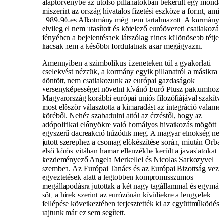
alaptörvénybe az utolsó pillanatokban bekerült egy mond
miszerint az ország hivatalos fizetési eszköze a forint, ami
1989-90-es Alkotmány még nem tartalmazott. A kormány 
elvileg el nem utasított és kötelező euróövezeti csatlakozá
fényében a bejelentésnek látszólag nincs különösebb tétje
hacsak nem a későbbi fordulatnak akar megágyazni.
Amennyiben a szimbolikus üzeneteken túl a gyakorlati
cselekvést nézzük, a kormány egyik pillanatról a másikra
döntött, nem csatlakozunk az európai gazdaságok
versenyképességet növelni kívánó Euró Plusz paktumhoz
Magyarország korábbi európai uniós filozófiájával szakít
most először választotta a kimaradást az integráció valam
köréből. Nehéz szabadulni attól az érzéstől, hogy az
adópolitikai előnyökre való homályos hivatkozás mögött
egyszerű dacreakció húzódik meg. A magyar elnökség n
jutott szerephez a csomag előkészítése során, miután Orb
első körös vitában hamar ellenzékbe került a javaslatokat
kezdeményező Angela Merkellel és Nicolas Sarkozyvel
szemben. Az Európai Tanács és az Európai Bizottság vez
egyeztetések alatt a legtöbben kompromisszumos
megállapodásra jutottak a két nagy tagállammal és egymá
sőt, a hírek szerint az eurózónán kívüliekre a lengyelek
fellépése következtében terjesztették ki az együttműködés
rajtunk már ez sem segített.