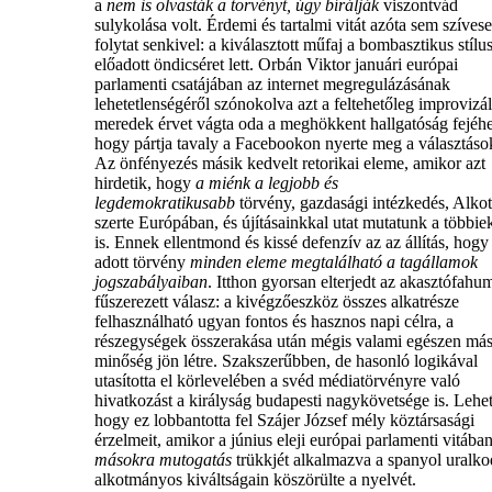
a
nem is olvasták a törvényt, úgy bírálják
viszontvád
sulykolása volt. Érdemi és tartalmi vitát azóta sem szíves
folytat senkivel: a kiválasztott műfaj a bombasztikus stílu
előadott öndicséret lett. Orbán Viktor januári európai
parlamenti csatájában az internet megregulázásának
lehetetlenségéről szónokolva azt a feltehetőleg improvizál
meredek érvet vágta oda a meghökkent hallgatóság fejéhe
hogy pártja tavaly a Facebookon nyerte meg a választáso
Az önfényezés másik kedvelt retorikai eleme, amikor azt
hirdetik, hogy
a miénk a legjobb és
legdemokratikusabb
törvény, gazdasági intézkedés, Alk
szerte Európában, és újításainkkal utat mutatunk a többi
is. Ennek ellentmond és kissé defenzív az az állítás, hogy
adott törvény
minden eleme megtalálható a tagállamok
jogszabályaiban
. Itthon gyorsan elterjedt az akasztófahu
fűszerezett válasz: a kivégzőeszköz összes alkatrésze
felhasználható ugyan fontos és hasznos napi célra, a
részegységek összerakása után mégis valami egészen má
minőség jön létre. Szakszerűbben, de hasonló logikával
utasította el körlevelében a svéd médiatörvényre való
hivatkozást a királyság budapesti nagykövetsége is. Lehet
hogy ez lobbantotta fel Szájer József mély köztársasági
érzelmeit, amikor a június eleji európai parlamenti vitába
másokra mutogatás
trükkjét alkalmazva a spanyol uralk
alkotmányos kiváltságain köszörülte a nyelvét.