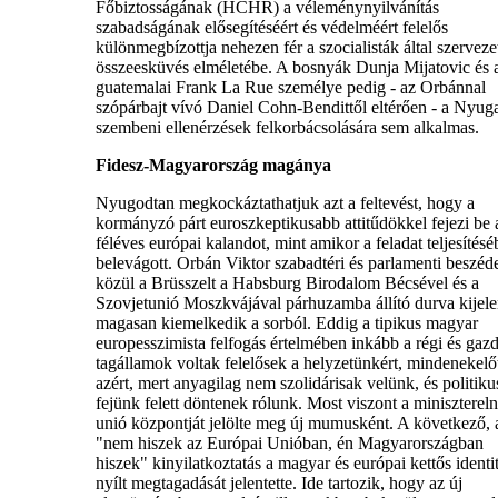
Főbiztosságának (HCHR) a véleménynyilvánítás
szabadságának elősegítéséért és védelméért felelős
különmegbízottja nehezen fér a szocialisták által szerveze
összeesküvés elméletébe. A bosnyák Dunja Mijatovic és 
guatemalai Frank La Rue személye pedig - az Orbánnal
szópárbajt vívó Daniel Cohn-Bendittől eltérően - a Nyuga
szembeni ellenérzések felkorbácsolására sem alkalmas.
Fidesz-Magyarország magánya
Nyugodtan megkockáztathatjuk azt a feltevést, hogy a
kormányzó párt euroszkeptikusabb attitűdökkel fejezi be 
féléves európai kalandot, mint amikor a feladat teljesítésé
belevágott. Orbán Viktor szabadtéri és parlamenti beszéd
közül a Brüsszelt a Habsburg Birodalom Bécsével és a
Szovjetunió Moszkvájával párhuzamba állító durva kijele
magasan kiemelkedik a sorból. Eddig a tipikus magyar
europesszimista felfogás értelmében inkább a régi és gaz
tagállamok voltak felelősek a helyzetünkért, mindenekelő
azért, mert anyagilag nem szolidárisak velünk, és politiku
fejünk felett döntenek rólunk. Most viszont a miniszterel
unió központját jelölte meg új mumusként. A következő, 
"nem hiszek az Európai Unióban, én Magyarországban
hiszek" kinyilatkoztatás a magyar és európai kettős identi
nyílt megtagadását jelentette. Ide tartozik, hogy az új