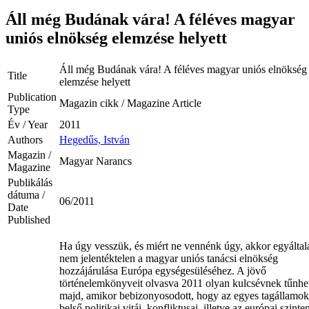
Áll még Budának vára! A féléves magyar
uniós elnökség elemzése helyett
Áll még Budának vára! A féléves magyar uniós elnökség
Title
elemzése helyett
Publication
Magazin cikk / Magazine Article
Type
Év / Year
2011
Authors
Hegedűs, István
Magazin /
Magyar Narancs
Magazine
Publikálás
dátuma /
06/2011
Date
Published
Ha úgy vesszük, és miért ne vennénk úgy, akkor egyáltal
nem jelentéktelen a magyar uniós tanácsi elnökség
hozzájárulása Európa egységesüléséhez. A jövő
történelemkönyveit olvasva 2011 olyan kulcsévnek tűnhe
majd, amikor bebizonyosodott, hogy az egyes tagállamok
belső politikai vitái, konfliktusai, illetve az európai szinte