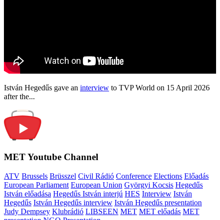
István Hegedűs gave an
interview
to TVP World on 15 April 2026
after the...
MET Youtube Channel
ATV
Brussels
Brüsszel
Civil Rádió
Conference
Elections
Előadás
European Parliament
European Union
Györgyi Kocsis
Hegedűs
István előadása
Hegedűs István interjú
HES
Interview
István
Hegedűs
István Hegedűs interview
István Hegedűs presentation
Judy Dempsey
Klubrádió
LIBSEEN
MET
MET előadás
MET