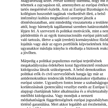
Magyarország kezét. Persze komoly dilemma, hogy mit i
tehetnek a zajcsapáson túl, amennyiben az európai értékr
tartós megsértését észlelik. Ami az Európai Bizottságot és
kollégium huszonhét tagjának viselkedését illeti, a belső
intézményi kultúra meghatározó szerepet játszik a
döntéshozatalban, ami mindeddig visszatartotta a testülete
attól, hogy bármelyik tagállammal szemben határozottab
lépjen fel. A szervezeti és politikai motivációk, mint a ne
pártidentitás és az egyik transznacionális európai pártcsa
való tartozás, illetve a saját (eredeti) kormányukhoz fűző
lojalitás vagy akár az egyes portfóliók képviseletének fel
ugyanakkor másfajta irányba is eltolhatja a biztosok reakc
a jövőben.
Márpedig a politikai populizmus európai terjedésének
megakadályozása érdekében korai figyelmeztető rendszer
kidolgozása látszik szükségesnek. A belső demokratikus
politikai erők és civil szerveződések hangja így már az
antidemokratikus tendenciák felbukkanásakor eljuthatna 
európai szintre. Ugyanilyen fontos lenne a szabadságjog
korlátozásának (potenciális) veszélye esetén az Európai 
alapjogi chartájának bátor alkalmazása és a részletszabál
mielőbbi kidolgozása. Vagy mondjuk a nemzeti
médiahatóságok függetlenségének európai jogszabályban
történő garantálása. Mert akkor legalább azt érezhetnénk