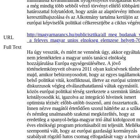
minimalista kívánalmainak nyögvenyelős elfogadását kö
a még mindig több sebből vérző törvényt elítélő többpárti
határozattal folytatódott, hogy aztán az alaptörvény itthon
keresztülhajszolása és az Alkotmány tartalma kerüljön az
európai képviselők politikai célkeresztjébe a ciklus végére
http://magyarnarancs.hu/publicisztika/all_meg_budanak_
URL
_a_feleves_magyar_unios_elnokseg_elemzese_helyett-7
Full Text
Ha úgy vesszük, és miért ne vennénk úgy, akkor egyáltal
nem jelentéktelen a magyar uniós tanácsi elnökség
hozzájárulása Európa egységesüléséhez. A jövő
történelemkönyveit olvasva 2011 olyan kulcsévnek tűnhe
majd, amikor bebizonyosodott, hogy az egyes tagállamok
belső politikai vitái, konfliktusai, illetve az európai szinte
diskurzusok végleg elválaszthatatlanná váltak egymástól.
közös európai politikai térség szerkezete a szemünk láttár
kristályosodik ki, igazolva az integráció híveinek ismert
optimista tézisét: előbb-utóbb összenő, ami összetartozik.
Innen nézve magától értetődően szorul háttérbe az a szű
és némileg unalmasabb szakmai megközelítés, hogy az
eredetileg a spanyol-belga-magyar trió által kidolgozott m
éves elnökségi program prioritásaiból mi teljesült. Mellék
szemponttá vált, hogy az európai gazdasági kormányzás
szabályait rögzítő hatos csomag elfogadását vagy a horvá