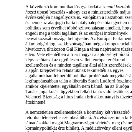
A következő kommunikációs gyakorlat a
semmi közötök
hozzá
típusú beszólás - ahogy ezt a miniszterelnök május
évértékelőjén hangsúlyozta is. Valójában a lisszaboni sze
és benne az alapjogi charta hatálybalépése óta egyetlen n
politikus sem érvelhet többé színvonalasan amellett, hog
engedi meg a többi tagállam és az európai intézmények
beavatkozását országa belügyeibe. Az Európai Parlament
állampolgári jogi szakbizottságában mégis kompetenciah
hivatkozva tiltakozott Gál Kinga a téma napirendre tűzés
ellen. Vele ellentétben a friss magyar alaptörvényt bíráló
képviselőtársai az együttesen vallott európai értékrend
szellemében és a minden tagállam által aláírt szerződések
alapján kifejezetten feladatuknak tekintették az egyes
tagállamokban felmerülő politikai problémák megvitatásá
legfrappánsabban talán a liberális Sarah Ludford fogalmaz
amikor kijelentette: egyáltalán nem bánná, ha az Európa
Tanács jogalkotási ügyekben felkért tanácsadó testülete, a
Velencei Bizottság a híres íratlan brit alkotmányt is tüzete
áttekintené.
A nemzetietlen szellemeskedés a kormány két visszatérő
retorikai tételével is szembeállítható. Az első szerint a kül
támadásokkal magát Magyarországot sértették meg (és n
kormánypolitikát érte bírálat). A médiatörvény elleni egyi