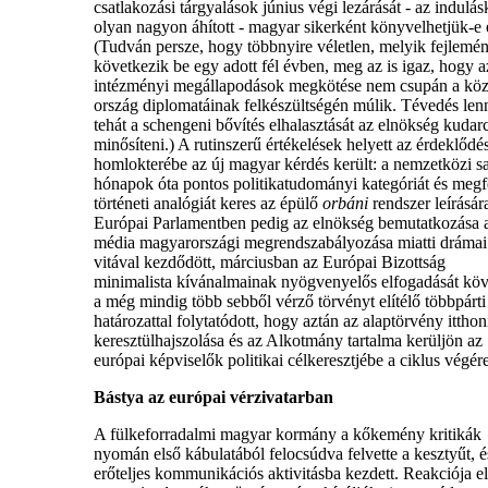
csatlakozási tárgyalások június végi lezárását - az indulás
olyan nagyon áhított - magyar sikerként könyvelhetjük-e 
(Tudván persze, hogy többnyire véletlen, melyik fejlemé
következik be egy adott fél évben, meg az is igaz, hogy a
intézményi megállapodások megkötése nem csupán a köz
ország diplomatáinak felkészültségén múlik. Tévedés len
tehát a schengeni bővítés elhalasztását az elnökség kuda
minősíteni.) A rutinszerű értékelések helyett az érdeklődé
homlokterébe az új magyar kérdés került: a nemzetközi sa
hónapok óta pontos politikatudományi kategóriát és megf
történeti analógiát keres az épülő
orbáni
rendszer leírásár
Európai Parlamentben pedig az elnökség bemutatkozása 
média magyarországi megrendszabályozása miatti drámai
vitával kezdődött, márciusban az Európai Bizottság
minimalista kívánalmainak nyögvenyelős elfogadását kö
a még mindig több sebből vérző törvényt elítélő többpárti
határozattal folytatódott, hogy aztán az alaptörvény itthon
keresztülhajszolása és az Alkotmány tartalma kerüljön az
európai képviselők politikai célkeresztjébe a ciklus végére
Bástya az európai vérzivatarban
A fülkeforradalmi magyar kormány a kőkemény kritikák
nyomán első kábulatából felocsúdva felvette a kesztyűt, é
erőteljes kommunikációs aktivitásba kezdett. Reakciója e