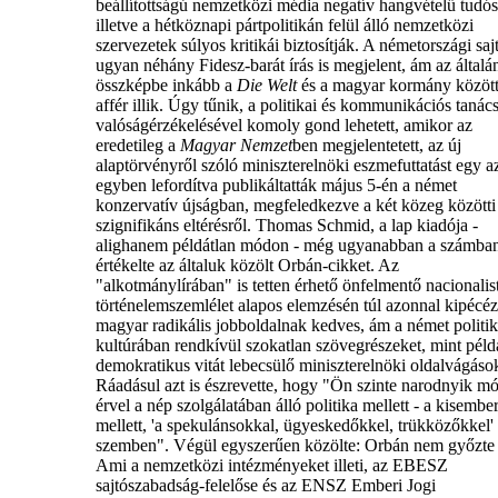
beállítottságú nemzetközi média negatív hangvételű tudósí
illetve a hétköznapi pártpolitikán felül álló nemzetközi
szervezetek súlyos kritikái biztosítják. A németországi sa
ugyan néhány Fidesz-barát írás is megjelent, ám az általá
összképbe inkább a
Die Welt
és a magyar kormány között
affér illik. Úgy tűnik, a politikai és kommunikációs taná
valóságérzékelésével komoly gond lehetett, amikor az
eredetileg a
Magyar Nemzet
ben megjelentetett, az új
alaptörvényről szóló miniszterelnöki eszmefuttatást egy a
egyben lefordítva publikáltatták május 5-én a német
konzervatív újságban, megfeledkezve a két közeg közötti
szignifikáns eltérésről. Thomas Schmid, a lap kiadója -
alighanem példátlan módon - még ugyanabban a számba
értékelte az általuk közölt Orbán-cikket. Az
"alkotmánylírában" is tetten érhető önfelmentő nacionalis
történelemszemlélet alapos elemzésén túl azonnal kipécéz
magyar radikális jobboldalnak kedves, ám a német politik
kultúrában rendkívül szokatlan szövegrészeket, mint péld
demokratikus vitát lebecsülő miniszterelnöki oldalvágások
Ráadásul azt is észrevette, hogy "Ön szinte narodnyik m
érvel a nép szolgálatában álló politika mellett - a kisembe
mellett, 'a spekulánsokkal, ügyeskedőkkel, trükközőkkel'
szemben". Végül egyszerűen közölte: Orbán nem győzte
Ami a nemzetközi intézményeket illeti, az EBESZ
sajtószabadság-felelőse és az ENSZ Emberi Jogi