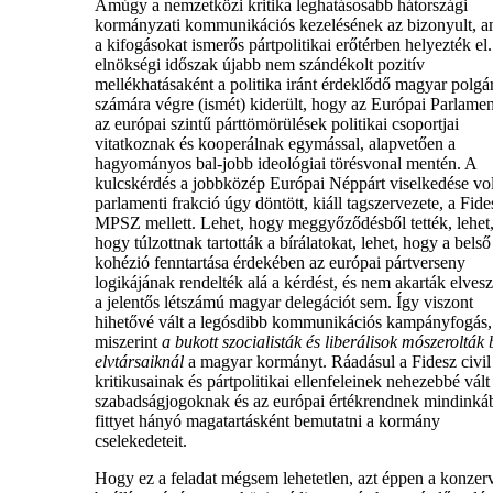
Amúgy a nemzetközi kritika leghatásosabb hátországi
kormányzati kommunikációs kezelésének az bizonyult, a
a kifogásokat ismerős pártpolitikai erőtérben helyezték el
elnökségi időszak újabb nem szándékolt pozitív
mellékhatásaként a politika iránt érdeklődő magyar polgá
számára végre (ismét) kiderült, hogy az Európai Parlame
az európai szintű párttömörülések politikai csoportjai
vitatkoznak és kooperálnak egymással, alapvetően a
hagyományos bal-jobb ideológiai törésvonal mentén. A
kulcskérdés a jobbközép Európai Néppárt viselkedése vol
parlamenti frakció úgy döntött, kiáll tagszervezete, a Fide
MPSZ mellett. Lehet, hogy meggyőződésből tették, lehet
hogy túlzottnak tartották a bírálatokat, lehet, hogy a belső
kohézió fenntartása érdekében az európai pártverseny
logikájának rendelték alá a kérdést, és nem akarták elvesz
a jelentős létszámú magyar delegációt sem. Így viszont
hihetővé vált a legósdibb kommunikációs kampányfogás,
miszerint
a bukott szocialisták és liberálisok mószerolták 
elvtársaiknál
a magyar kormányt. Ráadásul a Fidesz civil
kritikusainak és pártpolitikai ellenfeleinek nehezebbé vált
szabadságjogoknak és az európai értékrendnek mindinká
fittyet hányó magatartásként bemutatni a kormány
cselekedeteit.
Hogy ez a feladat mégsem lehetetlen, azt éppen a konzer