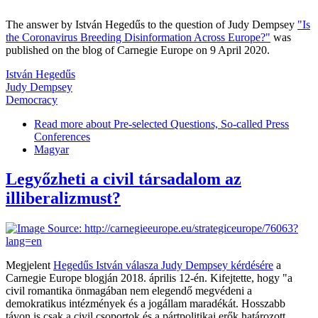
The answer by István Hegedűs to the question of Judy Dempsey
"Is
the Coronavirus Breeding Disinformation Across Europe?"
was
published on the blog of Carnegie Europe on 9 April 2020.
István Hegedűs
Judy Dempsey
Democracy
Read more
about Pre-selected Questions, So-called Press
Conferences
Magyar
Legyőzheti a civil társadalom az
illiberalizmust?
Megjelent
Hegedűs István válasza Judy Dempsey kérdésére
a
Carnegie Europe blogján 2018. április 12-én. Kifejtette, hogy "a
civil romantika önmagában nem elegendő megvédeni a
demokratikus intézmények és a jogállam maradékát. Hosszabb
távon is csak a civil csoportok és a pártpolitikai erők határozott