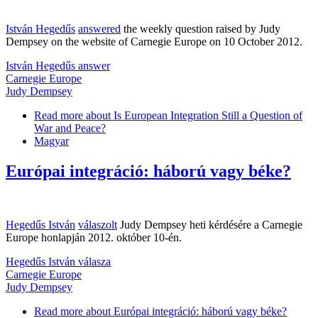
István Hegedűs
answered
the weekly question raised by Judy
Dempsey on the website of Carnegie Europe on 10 October 2012.
István Hegedűs answer
Carnegie Europe
Judy Dempsey
Read more
about Is European Integration Still a Question of
War and Peace?
Magyar
Európai integráció: háború vagy béke?
Hegedűs István
válaszolt
Judy Dempsey heti kérdésére a Carnegie
Europe honlapján 2012. október 10-én.
Hegedűs István válasza
Carnegie Europe
Judy Dempsey
Read more
about Európai integráció: háború vagy béke?