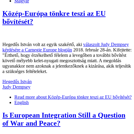
Magyar
Közép-Európa tönkre teszi az EU
bővítését?
Hegedűs István volt az egyik szakértő, aki
válaszolt Judy Dempsey
kérdésére a Carnegie Europe blogján
2018. február 28-án. Kifejtette:
"Érthető, hogy érzékelhető félelem a levegőben a további bővítést
követő mélyebb kelet-nyugati megosztottság miatt. A megoldás
ugyanakkor nem azoknak a jelentkezőknek a kizárása, akik teljesítik
a szükséges feltételeket.
Hegedűs István
Judy Dempsey
Read more
about Közép-Európa tönkre teszi az EU bővítését?
English
Is European Integration Still a Question
of War and Peace?