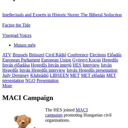
Intellectuals and Experts in Historic Storm: The Illiberal Seduction
Facing the Tide
Visegrad Voices
Mutass még
ATV
Brussels
Brüsszel
Civil Rádió
Conference
Elections
Előadás
European Parliament
European Union
Györgyi Kocsis
Hegedűs
István előadása
Hegedűs István interjú
HES
Interview
István
Hegedűs
István Hegedűs interview
István Hegedűs presentation
Judy Dempsey
Klubrádió
LIBSEEN
MET
MET előadás
MET
presentation
NGO
Presentation
More
MACI Campaign
The HES joined
MACI
campaign
promoting Hungarian civil
organisations.