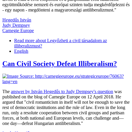
együttműködése nemzeti és európai szinten tudja megkérdőjelezni és
- egy napon - megdönteni a magyarországi antiliberalizmust."
Hegedűs István
Judy Dempsey
Carnegie Europe
Read more
about Legyőzheti a civil társadalom az
illiberalizmust?
English
Can Civil Society Defeat Illiberalism?
The
answer by István Hegedűs to Judy Dempsey's question
was
published on the blog of Carnegie Europe on 12 April 2018. He
argued that "civil romanticism in itself will not be enough to save the
rest of democratic institutions and the rule of law. Even in the long
run, only a resolute cooperation between civil groups and partisan
forces, at both national and European levels, can challenge and—
one day—defeat Hungarian antiliberalism."