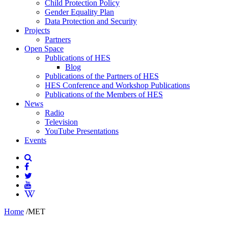
Child Protection Policy
Gender Equality Plan
Data Protection and Security
Projects
Partners
Open Space
Publications of HES
Blog
Publications of the Partners of HES
HES Conference and Workshop Publications
Publications of the Members of HES
News
Radio
Television
YouTube Presentations
Events
Home
/
MET