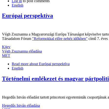
Log in
to post comments
English
Európai perspektíva
Végh Zsuzsanna a Magyarországi Európa Társaságot képviselve tartot
Társadalom Fórum
"Reformokkal előre nehéz időkben"
című 7. éves 
Kijev
Végh Zsuzsanna előadása
MET
Read more
about Európai perspektíva
English
Történelmi emlékezet és magyar pártpolit
Hegedűs István előadást tartott princetoni egyetemisták csoportjának
Hegedűs István előadása