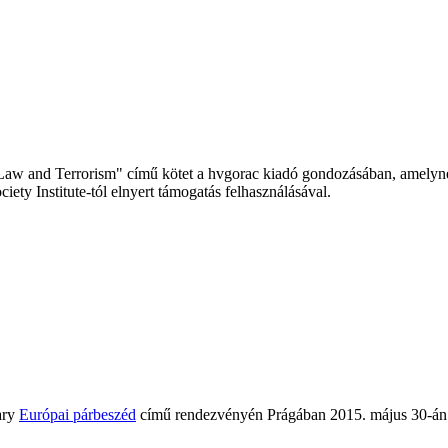
 Law and Terrorism" című kötet a hvgorac kiadó gondozásában, amely
ty Institute-tól elnyert támogatás felhasználásával.
ary
Európai párbeszéd
című rendezvényén Prágában 2015. május 30-án