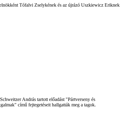
lelnökként Tófalvi Zselykének és az újrázó Uszkiewicz Eriknek
chweitzer András tartott előadást "Pártverseny és
galmak" című fejtegetéseit hallgatták meg a tagok.