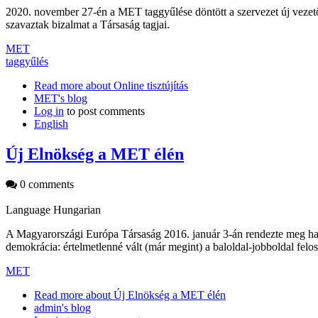
2020. november 27-én a MET taggyűlése döntött a szervezet új vezető
szavaztak bizalmat a Társaság tagjai.
MET
taggyűlés
Read more
about Online tisztújítás
MET's blog
Log in
to post comments
English
Új Elnökség a MET élén
0 comments
Language
Hungarian
A Magyarországi Európa Társaság 2016. január 3-án rendezte meg hagy
demokrácia: értelmetlenné vált (már megint) a baloldal-jobboldal fel
MET
Read more
about Új Elnökség a MET élén
admin's blog