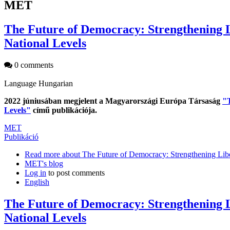
MET
The Future of Democracy: Strengthening Li
National Levels
0 comments
Language
Hungarian
2022 júniusában megjelent a Magyarországi Európa Társaság
"T
Levels"
című publikációja.
MET
Publikáció
Read more
about The Future of Democracy: Strengthening Liber
MET's blog
Log in
to post comments
English
The Future of Democracy: Strengthening Li
National Levels