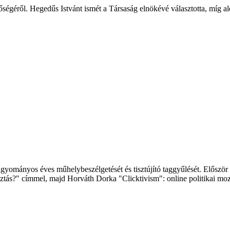
ségéről. Hegedűs Istvánt ismét a Társaság elnökévé választotta, míg a
ományos éves műhelybeszélgetését és tisztújító taggyűlését. Először S
osztás?" címmel, majd Horváth Dorka "Clicktivism": online politikai moz