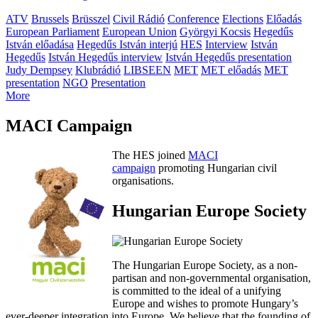
ATV
Brussels
Brüsszel
Civil Rádió
Conference
Elections
Előadás
European Parliament
European Union
Györgyi Kocsis
Hegedűs
István előadása
Hegedűs István interjú
HES
Interview
István
Hegedűs
István Hegedűs interview
István Hegedűs presentation
Judy Dempsey
Klubrádió
LIBSEEN
MET
MET előadás
MET
presentation
NGO
Presentation
More
MACI Campaign
The HES joined
MACI
campaign
promoting Hungarian civil
organisations.
Hungarian Europe Society
The Hungarian Europe Society, as a non-
partisan and non-governmental organisation,
is committed to the ideal of a unifying
Europe and wishes to promote Hungary’s
ever-deeper integration into Europe. We believe that the founding of