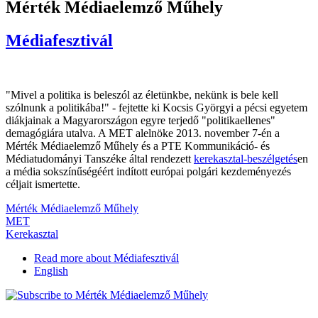
Mérték Médiaelemző Műhely
Médiafesztivál
"Mivel a politika is beleszól az életünkbe, nekünk is bele kell
szólnunk a politikába!" - fejtette ki Kocsis Györgyi a pécsi egyetem
diákjainak a Magyarországon egyre terjedő "politikaellenes"
demagógiára utalva. A MET alelnöke 2013. november 7-én a
Mérték Médiaelemző Műhely és a PTE Kommunikáció- és
Médiatudományi Tanszéke által rendezett
kerekasztal-beszélgetés
en
a média sokszínűségéért indított európai polgári kezdeményezés
céljait ismertette.
Mérték Médiaelemző Műhely
MET
Kerekasztal
Read more
about Médiafesztivál
English