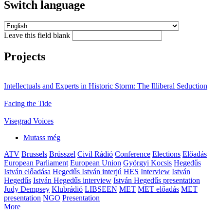
Switch language
Leave this field blank
Projects
Intellectuals and Experts in Historic Storm: The Illiberal Seduction
Facing the Tide
Visegrad Voices
Mutass még
ATV
Brussels
Brüsszel
Civil Rádió
Conference
Elections
Előadás
European Parliament
European Union
Györgyi Kocsis
Hegedűs
István előadása
Hegedűs István interjú
HES
Interview
István
Hegedűs
István Hegedűs interview
István Hegedűs presentation
Judy Dempsey
Klubrádió
LIBSEEN
MET
MET előadás
MET
presentation
NGO
Presentation
More