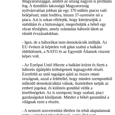
Magyarországgal, amibõl az ország nagyon is profitálni
fog. A tízmilliós lakosságú Magyarország
nyilvánvalóan jobban jár egy 370 milliós piacra való
belépéssel, mint fordítva, hiszen 37-szeresére nõ a
piaca. Azt is sokan elfelejtik, hogy kiterjesztjük a
stabilitást és a biztonságot, megerõsítjük a békét egy
olyan térségben, amely számtalan háborút látott az
elmúlt évszázadokban.
- Igen, de a háborúkat nem demokráciák indítják. Az
EU éveken át képtelen volt gátat szabni a balkáni
öldöklésnek, a NATO és az Egyesült Államok viszont
képes volt.
- Az Európai Unió fékezte a balkáni krízist és fizeti a
háborús újjáépítés költségeinek legnagyobb részét.
Ezenfelül az unió tagságot ajánl az összes ottani
országnak, azzal a feltétellel, hogy minden szempontból
mûködõ demokráciákká válnak, tiszteletben tartják az
emberi jogokat, és különös gonddal védik a
kisebbségeket. Az is szempont, hogy szabad, piaci
gazdaságokat kínáljanak. Mindez a békét garantálná a
világnak ezen a részén.
- A nemzeti szuverenitást illetõen ön tehát alaptalannak