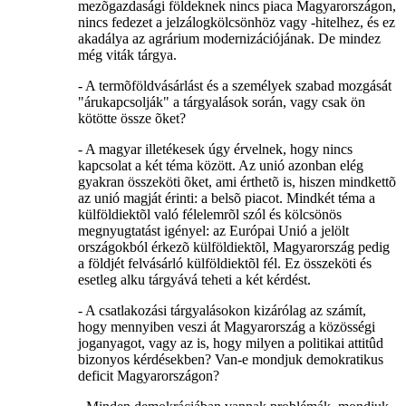
mezõgazdasági földeknek nincs piaca Magyarországon,
nincs fedezet a jelzálogkölcsönhöz vagy -hitelhez, és ez
akadálya az agrárium modernizációjának. De mindez
még viták tárgya.
- A termõföldvásárlást és a személyek szabad mozgását
"árukapcsolják" a tárgyalások során, vagy csak ön
kötötte össze õket?
- A magyar illetékesek úgy érvelnek, hogy nincs
kapcsolat a két téma között. Az unió azonban elég
gyakran összeköti õket, ami érthetõ is, hiszen mindkettõ
az unió magját érinti: a belsõ piacot. Mindkét téma a
külföldiektõl való félelemrõl szól és kölcsönös
megnyugtatást igényel: az Európai Unió a jelölt
országokból érkezõ külföldiektõl, Magyarország pedig
a földjét felvásárló külföldiektõl fél. Ez összeköti és
esetleg alku tárgyává teheti a két kérdést.
- A csatlakozási tárgyalásokon kizárólag az számít,
hogy mennyiben veszi át Magyarország a közösségi
joganyagot, vagy az is, hogy milyen a politikai attitûd
bizonyos kérdésekben? Van-e mondjuk demokratikus
deficit Magyarországon?