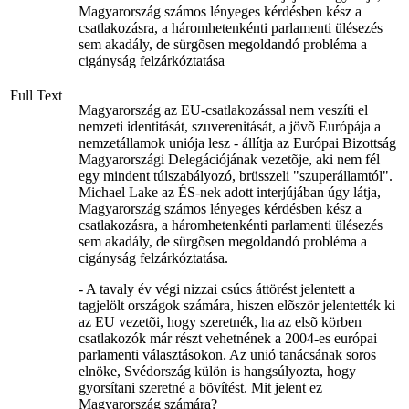
Magyarország számos lényeges kérdésben kész a
csatlakozásra, a háromhetenkénti parlamenti ülésezés
sem akadály, de sürgõsen megoldandó probléma a
cigányság felzárkóztatása
Full Text
Magyarország az EU-csatlakozással nem veszíti el
nemzeti identitását, szuverenitását, a jövõ Európája a
nemzetállamok uniója lesz - állítja az Európai Bizottság
Magyarországi Delegációjának vezetõje, aki nem fél
egy mindent túlszabályozó, brüsszeli "szuperállamtól".
Michael Lake az ÉS-nek adott interjújában úgy látja,
Magyarország számos lényeges kérdésben kész a
csatlakozásra, a háromhetenkénti parlamenti ülésezés
sem akadály, de sürgõsen megoldandó probléma a
cigányság felzárkóztatása.
- A tavaly év végi nizzai csúcs áttörést jelentett a
tagjelölt országok számára, hiszen elõször jelentették ki
az EU vezetõi, hogy szeretnék, ha az elsõ körben
csatlakozók már részt vehetnének a 2004-es európai
parlamenti választásokon. Az unió tanácsának soros
elnöke, Svédország külön is hangsúlyozta, hogy
gyorsítani szeretné a bõvítést. Mit jelent ez
Magyarország számára?