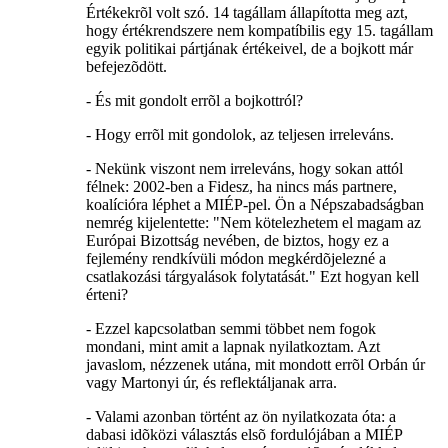
Értékekrõl volt szó. 14 tagállam állapította meg azt,
hogy értékrendszere nem kompatíbilis egy 15. tagállam
egyik politikai pártjának értékeivel, de a bojkott már
befejezõdött.
- És mit gondolt errõl a bojkottról?
- Hogy errõl mit gondolok, az teljesen irreleváns.
- Nekünk viszont nem irreleváns, hogy sokan attól
félnek: 2002-ben a Fidesz, ha nincs más partnere,
koalícióra léphet a MIÉP-pel. Ön a Népszabadságban
nemrég kijelentette: "Nem kötelezhetem el magam az
Európai Bizottság nevében, de biztos, hogy ez a
fejlemény rendkívüli módon megkérdõjelezné a
csatlakozási tárgyalások folytatását." Ezt hogyan kell
érteni?
- Ezzel kapcsolatban semmi többet nem fogok
mondani, mint amit a lapnak nyilatkoztam. Azt
javaslom, nézzenek utána, mit mondott errõl Orbán úr
vagy Martonyi úr, és reflektáljanak arra.
- Valami azonban történt az ön nyilatkozata óta: a
dabasi idõközi választás elsõ fordulójában a MIÉP