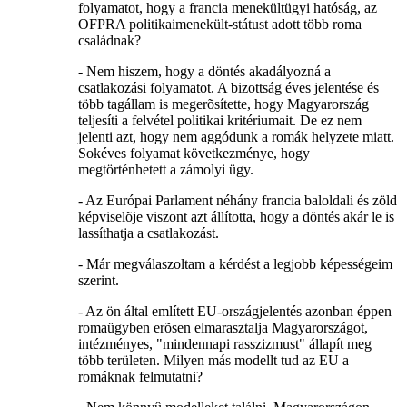
folyamatot, hogy a francia menekültügyi hatóság, az
OFPRA politikaimenekült-státust adott több roma
családnak?
- Nem hiszem, hogy a döntés akadályozná a
csatlakozási folyamatot. A bizottság éves jelentése és
több tagállam is megerõsítette, hogy Magyarország
teljesíti a felvétel politikai kritériumait. De ez nem
jelenti azt, hogy nem aggódunk a romák helyzete miatt.
Sokéves folyamat következménye, hogy
megtörténhetett a zámolyi ügy.
- Az Európai Parlament néhány francia baloldali és zöld
képviselõje viszont azt állította, hogy a döntés akár le is
lassíthatja a csatlakozást.
- Már megválaszoltam a kérdést a legjobb képességeim
szerint.
- Az ön által említett EU-országjelentés azonban éppen
romaügyben erõsen elmarasztalja Magyarországot,
intézményes, "mindennapi rasszizmust" állapít meg
több területen. Milyen más modellt tud az EU a
romáknak felmutatni?