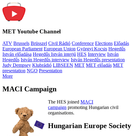
MET Youtube Channel
ATV
Brussels
Brüsszel
Civil Rádió
Conference
Elections
Előadás
European Parliament
European Union
Györgyi Kocsis
Hegedűs
István előadása
Hegedűs István interjú
HES
Interview
István
Hegedűs
István Hegedűs interview
István Hegedűs presentation
Judy Dempsey
Klubrádió
LIBSEEN
MET
MET előadás
MET
presentation
NGO
Presentation
More
MACI Campaign
The HES joined
MACI
campaign
promoting Hungarian civil
organisations.
Hungarian Europe Society