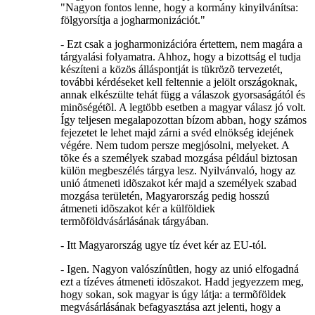
"Nagyon fontos lenne, hogy a kormány kinyilvánítsa:
fölgyorsítja a jogharmonizációt."
- Ezt csak a jogharmonizációra értettem, nem magára a
tárgyalási folyamatra. Ahhoz, hogy a bizottság el tudja
készíteni a közös álláspontját is tükrözõ tervezetét,
további kérdéseket kell feltennie a jelölt országoknak,
annak elkészülte tehát függ a válaszok gyorsaságától és
minõségétõl. A legtöbb esetben a magyar válasz jó volt.
Így teljesen megalapozottan bízom abban, hogy számos
fejezetet le lehet majd zárni a svéd elnökség idejének
végére. Nem tudom persze megjósolni, melyeket. A
tõke és a személyek szabad mozgása például biztosan
külön megbeszélés tárgya lesz. Nyilvánvaló, hogy az
unió átmeneti idõszakot kér majd a személyek szabad
mozgása területén, Magyarország pedig hosszú
átmeneti idõszakot kér a külföldiek
termõföldvásárlásának tárgyában.
- Itt Magyarország ugye tíz évet kér az EU-tól.
- Igen. Nagyon valószínûtlen, hogy az unió elfogadná
ezt a tízéves átmeneti idõszakot. Hadd jegyezzem meg,
hogy sokan, sok magyar is úgy látja: a termõföldek
megvásárlásának befagyasztása azt jelenti, hogy a