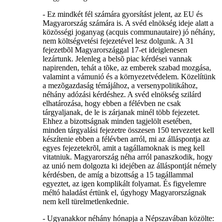
- Ez mindkét fél számára gyorsítást jelent, az EU és
Magyarország számára is. A svéd elnökség ideje alatt a
közösségi joganyag (acquis communautaire) jó néhány,
nem költségvetési fejezetével lesz dolgunk. A 31
fejezetbõl Magyarországgal 17-et ideiglenesen
lezártunk. Jelenleg a belsõ piac kérdései vannak
napirenden, tehát a tõke, az emberek szabad mozgása,
valamint a vámunió és a környezetvédelem. Közelítünk
a mezõgazdaság témájához, a versenypolitikához,
néhány adózási kérdéshez. A svéd elnökség szilárd
elhatározása, hogy ebben a félévben ne csak
tárgyaljanak, de le is zárjanak minél több fejezetet.
Ehhez a bizottságnak minden tagjelölt esetében,
minden tárgyalási fejezetre összesen 150 tervezetet kell
készítenie ebben a félévben arról, mi az álláspontja az
egyes fejezetekrõl, amit a tagállamoknak is meg kell
vitatniuk. Magyarország néha arról panaszkodik, hogy
az unió nem dolgozta ki idejében az álláspontját némely
kérdésben, de amíg a bizottság a 15 tagállammal
egyeztet, az igen komplikált folyamat. És figyelemre
méltó haladást értünk el, úgyhogy Magyarországnak
nem kell türelmetlenkednie.
- Ugyanakkor néhány hónapja a Népszavában közölte: