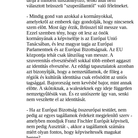
tartja a mindent túlszabályozó, senki által nem
választott brüsszeli "szuperállamtól" való félelmeket.
- Mindig gond van azokkal a kormányokkal,
amelyekrõl az emberek úgy gondolják, hogy nincsenek
szem elõtt. Most úgy érzik, Brüsszel túl messze van.
Ezzel szemben tény, hogy ott lesz az önök
kormányának a képviselõje is az Európai Unió
Tanácsában, és lesz magyar tagja az Európai
Parlamentnek és az Európai Bizottságnak. Az EU
központja tehát csak látszólag van messze. A
szuverenitás elvesztésénél sokkal több embert aggaszt
az identitás elvesztése. Az eddigi tapasztalatok azonban
azt bizonyítják, hogy a nemzetállamok, de fõleg a
régiók és kultúrák identitása csak erõsödött az uniós
tagsággal. Bajorország nem kevésbé bajor, mint annak
elõtte. A skótoknak, a walesieknek egy ideje független
nemzetgyûlésük van. És ez uniószerte így van, senki
nem veszítette el az identitását.
- Ha az Európai Bizottság összeurópai testület, nem
pedig az egyes tagállamok érdekeit megjelenítõ szerv -
amelyben mondjuk Franz Fischler Európát képviseli,
nem pedig Ausztriát -, akkor a tagállamok számára
miért olyan fontos, hogy képviseltessék magukat
benne?