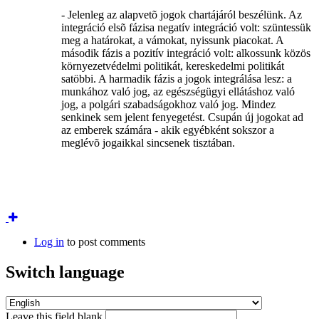
- Jelenleg az alapvetõ jogok chartájáról beszélünk. Az
integráció elsõ fázisa negatív integráció volt: szüntessük
meg a határokat, a vámokat, nyissunk piacokat. A
második fázis a pozitív integráció volt: alkossunk közös
környezetvédelmi politikát, kereskedelmi politikát
satöbbi. A harmadik fázis a jogok integrálása lesz: a
munkához való jog, az egészségügyi ellátáshoz való
jog, a polgári szabadságokhoz való jog. Mindez
senkinek sem jelent fenyegetést. Csupán új jogokat ad
az emberek számára - akik egyébként sokszor a
meglévõ jogaikkal sincsenek tisztában.
Log in
to post comments
Switch language
Leave this field blank