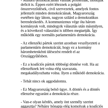
- Minden demokráciában vannak problémák, mondjuk
deficit is. Éppen ezért léteznek a polgári
önszervezõdések, civil szervezetek, amelyek fontos
jellemzõi minden demokráciának. Magyarország
esetében úgy látom, nagyon szilárd a demokratikus
berendezkedés. A kommunizmus vége óta három
kormányuk volt, mindegyik választás után másmilyen,
és a következõ választást is idõben megtartják. Így
mûködik egy normális parlamentáris demokrácia.
- Az ellenzéki pártok szerint azonban veszélyezteti a
parlamentáris demokráciát, hogy ez a kormány
háromhetenkénti ülésezést rendelt el az
Országgyûlésben.
- Ez a koalíciós pártok többségi döntése volt. Ha az
ellenzéknek lett volna elég szavazata,
megakadályozhatta volna. Ilyen a mûködõ demokrácia.
- Tehát nincs ok aggodalomra.
- Ez Magyarország belsõ ügye. A döntés és a döntés
ellenzése egyaránt a demokrácia része.
- Van-e olyan kérdés, amely önt személy szerint
aggasztja? Néhány hónapja elég komolyak a koalíciós