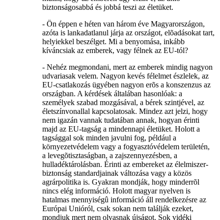
biztonságosabbá és jobbá teszi az életüket.
- Ön éppen e héten van három éve Magyarországon,
azóta is lankadatlanul járja az országot, elõadásokat tart,
helyiekkel beszélget. Mi a benyomása, inkább
kíváncsiak az emberek, vagy félnek az EU-tól?
- Nehéz megmondani, mert az emberek mindig nagyon
udvariasak velem. Nagyon kevés félelmet észlelek, az
EU-csatlakozás ügyében nagyon erõs a konszenzus az
országban. A kérdések általában hasonlóak: a
személyek szabad mozgásával, a bérek szintjével, az
életszínvonallal kapcsolatosak. Mindez azt jelzi, hogy
nem igazán vannak tudatában annak, hogyan érinti
majd az EU-tagság a mindennapi életüket. Holott a
tagsággal sok minden javulni fog, például a
környezetvédelem vagy a fogyasztóvédelem területén,
a levegõtisztaságban, a zajszennyezésben, a
hulladéktárolásban. Érinti az embereket az élelmiszer-
biztonság standardjainak változása vagy a közös
agrárpolitika is. Gyakran mondják, hogy minderrõl
nincs elég információ. Holott magyar nyelven is
hatalmas mennyiségû információ áll rendelkezésre az
Európai Unióról, csak sokan nem találják ezeket,
mondjuk mert nem olvasnak újságot. Sok vidéki