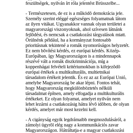
feszültségek, nyilván írt róla jelentést Brüsszelbe...
- Természetesen, de ez is a mûködõ demokrácia jele.
Személy szerint eléggé egészséges folyamatnak látom
az ilyen vitákat. Ugyanakkor vannak olyan területei a
magyarországi viszonyoknak, ahol szívesen látnánk
fejlõdést, és nemcsak a csatlakozási tárgyalások miatt.
Örülnénk például, ha a kormányzat fontosabb
prioritásnak tekintené a romák nyomorúságos helyzetét.
Ez nem bõvítési kérdés, ez európai kérdés. Közép-
Európában, így Magyarországon is a mindennapok
részévé vált a romák diszkriminációja, míg a
koppenhágai felvételi kritériumokban is kifejezõdõ
európai értékek a multikulturális, multietnikai
társadalom értékeit jelentik. És ez az az Európai Unió,
amelybe Magyarország be akar lépni. Fontos tehát,
hogy Magyarország megkülönböztetés nélküli
társadalmat építsen, amely elfogadja a multikulturális
értékeket. Ez olyan folyamat, amelyet nyilván nem
lehet lezárni a csatlakozásig hátra lévõ idõben, de olyan
kérdés, amelyet már most kezelni kell.
- A cigányság egyik legdrámaibb megmozdulásáról, a
zámolyi ügyrõl elég nagy a kommunikációs zavar
Magyarországon. Hátráltatja-e a magyar csatlakozási