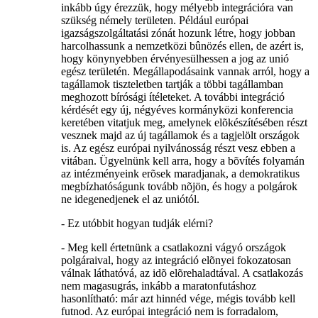
inkább úgy érezzük, hogy mélyebb integrációra van
szükség némely területen. Például európai
igazságszolgáltatási zónát hozunk létre, hogy jobban
harcolhassunk a nemzetközi bûnözés ellen, de azért is,
hogy könynyebben érvényesülhessen a jog az unió
egész területén. Megállapodásaink vannak arról, hogy a
tagállamok tiszteletben tartják a többi tagállamban
meghozott bírósági ítéleteket. A további integráció
kérdését egy új, négyéves kormányközi konferencia
keretében vitatjuk meg, amelynek elõkészítésében részt
vesznek majd az új tagállamok és a tagjelölt országok
is. Az egész európai nyilvánosság részt vesz ebben a
vitában. Ügyelnünk kell arra, hogy a bõvítés folyamán
az intézményeink erõsek maradjanak, a demokratikus
megbízhatóságunk tovább nõjön, és hogy a polgárok
ne idegenedjenek el az uniótól.
- Ez utóbbit hogyan tudják elérni?
- Meg kell értetnünk a csatlakozni vágyó országok
polgáraival, hogy az integráció elõnyei fokozatosan
válnak láthatóvá, az idõ elõrehaladtával. A csatlakozás
nem magasugrás, inkább a maratonfutáshoz
hasonlítható: már azt hinnéd vége, mégis tovább kell
futnod. Az európai integráció nem is forradalom,