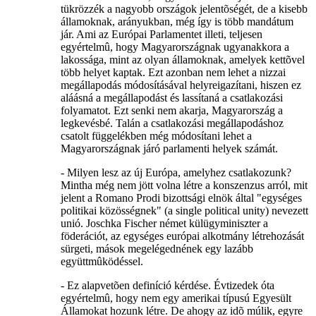
tükrözzék a nagyobb országok jelentõségét, de a kisebb
államoknak, arányukban, még így is több mandátum
jár. Ami az Európai Parlamentet illeti, teljesen
egyértelmû, hogy Magyarországnak ugyanakkora a
lakossága, mint az olyan államoknak, amelyek kettõvel
több helyet kaptak. Ezt azonban nem lehet a nizzai
megállapodás módosításával helyreigazítani, hiszen ez
aláásná a megállapodást és lassítaná a csatlakozási
folyamatot. Ezt senki nem akarja, Magyarország a
legkevésbé. Talán a csatlakozási megállapodáshoz
csatolt függelékben még módosítani lehet a
Magyarországnak járó parlamenti helyek számát.
- Milyen lesz az új Európa, amelyhez csatlakozunk?
Mintha még nem jött volna létre a konszenzus arról, mit
jelent a Romano Prodi bizottsági elnök által "egységes
politikai közösségnek" (a single political unity) nevezett
unió. Joschka Fischer német külügyminiszter a
föderációt, az egységes európai alkotmány létrehozását
sürgeti, mások megelégednének egy lazább
együttmûködéssel.
- Ez alapvetõen definíció kérdése. Évtizedek óta
egyértelmû, hogy nem egy amerikai típusú Egyesült
Államokat hozunk létre. De ahogy az idõ múlik, egyre