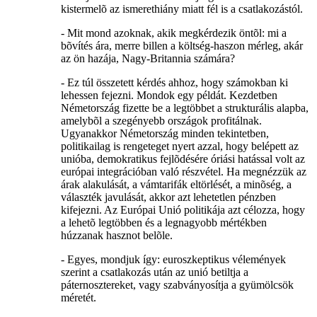
kistermelõ az ismerethiány miatt fél is a csatlakozástól.
- Mit mond azoknak, akik megkérdezik öntõl: mi a
bõvítés ára, merre billen a költség-haszon mérleg, akár
az ön hazája, Nagy-Britannia számára?
- Ez túl összetett kérdés ahhoz, hogy számokban ki
lehessen fejezni. Mondok egy példát. Kezdetben
Németország fizette be a legtöbbet a strukturális alapba,
amelybõl a szegényebb országok profitálnak.
Ugyanakkor Németország minden tekintetben,
politikailag is rengeteget nyert azzal, hogy belépett az
unióba, demokratikus fejlõdésére óriási hatással volt az
európai integrációban való részvétel. Ha megnézzük az
árak alakulását, a vámtarifák eltörlését, a minõség, a
választék javulását, akkor azt lehetetlen pénzben
kifejezni. Az Európai Unió politikája azt célozza, hogy
a lehetõ legtöbben és a legnagyobb mértékben
húzzanak hasznot belõle.
- Egyes, mondjuk így: euroszkeptikus vélemények
szerint a csatlakozás után az unió betiltja a
páternosztereket, vagy szabványosítja a gyümölcsök
méretét.