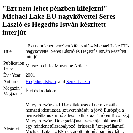
"Ezt nem lehet pénzben kifejezni" –
Michael Lake EU-nagykövettel Seres
László és Hegedûs István készített
interjút
"Ezt nem lehet pénzben kifejezni" – Michael Lake EU-
Title
nagykövettel Seres László és Hegedûs István készített
interjút
Publication
Magazin cikk / Magazine Article
Type
Év / Year
2001
Authors
Hegedűs, István
, and
Seres László
Magazin /
Élet és Irodalom
Magazine
Magyarország az EU-csatlakozással nem veszíti el
nemzeti identitását, szuverenitását, a jövõ Európája a
nemzetállamok uniója lesz - állítja az Európai Bizottság
Magyarországi Delegációjának vezetõje, aki nem fél
egy mindent túlszabályozó, brüsszeli "szuperállamtól".
Abstract
Michael Lake az ÉS-nek adott interjújában úgy látja,