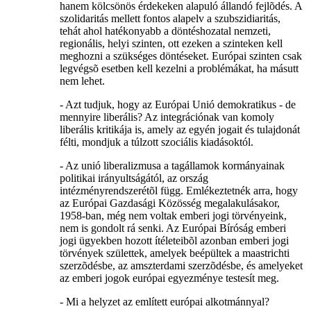
hanem kölcsönös érdekeken alapuló állandó fejlõdés. A
szolidaritás mellett fontos alapelv a szubszidiaritás,
tehát ahol hatékonyabb a döntéshozatal nemzeti,
regionális, helyi szinten, ott ezeken a szinteken kell
meghozni a szükséges döntéseket. Európai szinten csak
legvégsõ esetben kell kezelni a problémákat, ha másutt
nem lehet.
- Azt tudjuk, hogy az Európai Unió demokratikus - de
mennyire liberális? Az integrációnak van komoly
liberális kritikája is, amely az egyén jogait és tulajdonát
félti, mondjuk a túlzott szociális kiadásoktól.
- Az unió liberalizmusa a tagállamok kormányainak
politikai irányultságától, az ország
intézményrendszerétõl függ. Emlékeztetnék arra, hogy
az Európai Gazdasági Közösség megalakulásakor,
1958-ban, még nem voltak emberi jogi törvényeink,
nem is gondolt rá senki. Az Európai Bíróság emberi
jogi ügyekben hozott ítéleteibõl azonban emberi jogi
törvények születtek, amelyek beépültek a maastrichti
szerzõdésbe, az amszterdami szerzõdésbe, és amelyeket
az emberi jogok európai egyezménye testesít meg.
- Mi a helyzet az említett európai alkotmánnyal?