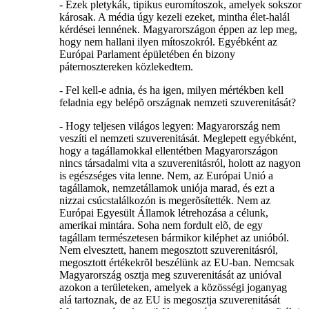
- Ezek pletykák, tipikus euromítoszok, amelyek sokszor
károsak. A média úgy kezeli ezeket, mintha élet-halál
kérdései lennének. Magyarországon éppen az lep meg,
hogy nem hallani ilyen mítoszokról. Egyébként az
Európai Parlament épületében én bizony
páternosztereken közlekedtem.
- Fel kell-e adnia, és ha igen, milyen mértékben kell
feladnia egy belépõ országnak nemzeti szuverenitását?
- Hogy teljesen világos legyen: Magyarország nem
veszíti el nemzeti szuverenitását. Meglepett egyébként,
hogy a tagállamokkal ellentétben Magyarországon
nincs társadalmi vita a szuverenitásról, holott az nagyon
is egészséges vita lenne. Nem, az Európai Unió a
tagállamok, nemzetállamok uniója marad, és ezt a
nizzai csúcstalálkozón is megerõsítették. Nem az
Európai Egyesült Államok létrehozása a célunk,
amerikai mintára. Soha nem fordult elõ, de egy
tagállam természetesen bármikor kiléphet az unióból.
Nem elvesztett, hanem megosztott szuverenitásról,
megosztott értékekrõl beszélünk az EU-ban. Nemcsak
Magyarország osztja meg szuverenitását az unióval
azokon a területeken, amelyek a közösségi joganyag
alá tartoznak, de az EU is megosztja szuverenitását