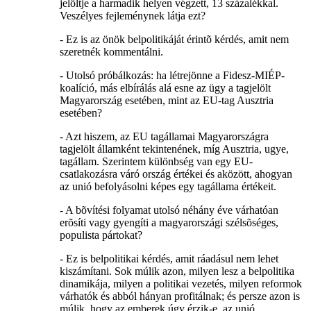
jelöltje a harmadik helyen végzett, 13 százalékkal.
Veszélyes fejleménynek látja ezt?
- Ez is az önök belpolitikáját érintõ kérdés, amit nem
szeretnék kommentálni.
- Utolsó próbálkozás: ha létrejönne a Fidesz-MIÉP-
koalíció, más elbírálás alá esne az ügy a tagjelölt
Magyarország esetében, mint az EU-tag Ausztria
esetében?
- Azt hiszem, az EU tagállamai Magyarországra
tagjelölt államként tekintenének, míg Ausztria, ugye,
tagállam. Szerintem különbség van egy EU-
csatlakozásra váró ország értékei és aközött, ahogyan
az unió befolyásolni képes egy tagállama értékeit.
- A bõvítési folyamat utolsó néhány éve várhatóan
erõsíti vagy gyengíti a magyarországi szélsõséges,
populista pártokat?
- Ez is belpolitikai kérdés, amit ráadásul nem lehet
kiszámítani. Sok múlik azon, milyen lesz a belpolitika
dinamikája, milyen a politikai vezetés, milyen reformok
várhatók és abból hányan profitálnak; és persze azon is
múlik, hogy az emberek úgy érzik-e, az unió