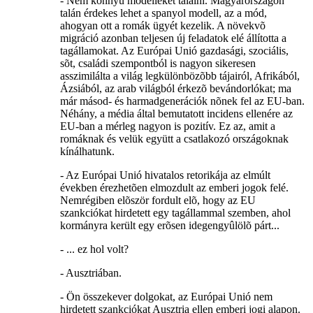
- Nem könnyû modelleket találni. Magyarországon
talán érdekes lehet a spanyol modell, az a mód,
ahogyan ott a romák ügyét kezelik. A növekvõ
migráció azonban teljesen új feladatok elé állította a
tagállamokat. Az Európai Unió gazdasági, szociális,
sõt, családi szempontból is nagyon sikeresen
asszimilálta a világ legkülönbözõbb tájairól, Afrikából,
Ázsiából, az arab világból érkezõ bevándorlókat; ma
már másod- és harmadgenerációk nõnek fel az EU-ban.
Néhány, a média által bemutatott incidens ellenére az
EU-ban a mérleg nagyon is pozitív. Ez az, amit a
romáknak és velük együtt a csatlakozó országoknak
kínálhatunk.
- Az Európai Unió hivatalos retorikája az elmúlt
években érezhetõen elmozdult az emberi jogok felé.
Nemrégiben elõször fordult elõ, hogy az EU
szankciókat hirdetett egy tagállammal szemben, ahol
kormányra került egy erõsen idegengyûlölõ párt...
- ... ez hol volt?
- Ausztriában.
- Ön összekever dolgokat, az Európai Unió nem
hirdetett szankciókat Ausztria ellen emberi jogi alapon.