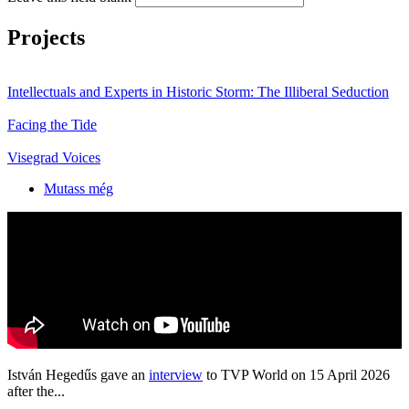
Projects
Intellectuals and Experts in Historic Storm: The Illiberal Seduction
Facing the Tide
Visegrad Voices
Mutass még
István Hegedűs gave an
interview
to TVP World on 15 April 2026
after the...