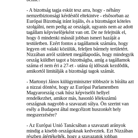
- A bizottság tagja esküt tesz arra, hogy - néhány
nemzetbiztonsági kérdéstõl eltekintve - elsõsorban az
Európai Bizottság iránt lojális, és a bizottságot köteles
szolgálni, nem pedig az országát, ugyanis nem az adott
tagállam képviselõjeként van ott. De ne felejtsük el,
hogy õ mindenki másnál jobban ismeri hazáját a
testületben. Ezért fontos a tagállamok számára, hogy
legyen ott valaki közülük, feleljen bármely területért.
Nizzában arról született megállapodás, hogy mindegyik
ország küldhet tagot a bizottságba, amíg a tagállamok
száma el nem éri a 27-et - utána új idõszak kezdõdik,
amikortól limitálják a bizottsági tagok számát.
- Martonyi János külügyminiszter többször is bírálta azt
a nizzai döntést, hogy az Európai Parlamentben
Magyarország csak húsz képviselõi hellyel
rendelkezhet, amikor más, hasonló lélekszámú
országnak nagyobb a szavazati súlya. Ön szerint van
esély a Budapest által megcélzott huszonkét hely
megszerzésére?
- Az Európai Unió Tanácsában a szavazati arányok
mindig a kisebb országoknak kedveztek. Ezt Nizzában
részben átértékelték, hogy a szavazatok jobban