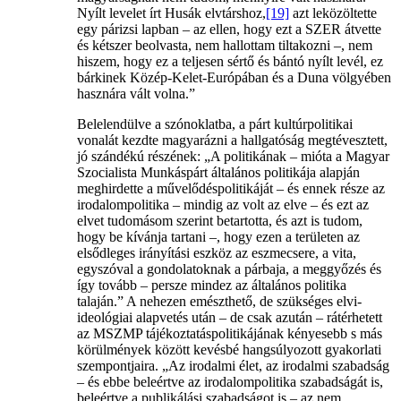
Nyílt levelet írt Husák elvtárshoz,
[19]
azt leközöltette
egy párizsi lapban – az ellen, hogy ezt a SZER átvette
és kétszer beolvasta, nem hallottam tiltakozni –, nem
hiszem, hogy ez a teljesen sértő és bántó nyílt levél, ez
bárkinek Közép-Kelet-Európában és a Duna völgyében
hasznára vált volna.”
Belelendülve a szónoklatba, a párt kultúrpolitikai
vonalát kezdte magyarázni a hallgatóság megtévesztett,
jó szándékú részének: „A politikának – mióta a Magyar
Szocialista Munkáspárt általános politikája alapján
meghirdette a művelődéspolitikáját – és ennek része az
irodalompolitika – mindig az volt az elve – és ezt az
elvet tudomásom szerint betartotta, és azt is tudom,
hogy be kívánja tartani –, hogy ezen a területen az
elsődleges irányítási eszköz az eszmecsere, a vita,
egyszóval a gondolatoknak a párbaja, a meggyőzés és
így tovább – persze mindez az általános politika
talaján.” A nehezen emészthető, de szükséges elvi-
ideológiai alapvetés után – de csak azután – rátérhetett
az MSZMP tájékoztatáspolitikájának kényesebb s más
körülmények között kevésbé hangsúlyozott gyakorlati
szempontjaira. „Az irodalmi élet, az irodalmi szabadság
– és ebbe beleértve az irodalompolitika szabadságát is,
beleértve a publikálási szabadságot is – az nem