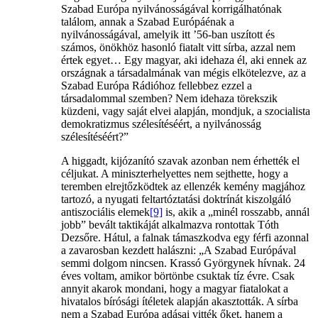
Szabad Európa nyilvánosságával korrigálhatónak
találom, annak a Szabad Európáénak a
nyilvánosságával, amelyik itt ’56-ban uszított és
számos, önökhöz hasonló fiatalt vitt sírba, azzal nem
értek egyet… Egy magyar, aki idehaza él, aki ennek az
országnak a társadalmának van mégis elkötelezve, az a
Szabad Európa Rádióhoz fellebbez ezzel a
társadalommal szemben? Nem idehaza törekszik
küzdeni, vagy saját elvei alapján, mondjuk, a szocialista
demokratizmus szélesítéséért, a nyilvánosság
szélesítéséért?”
A higgadt, kijózanító szavak azonban nem érhették el
céljukat. A miniszterhelyettes nem sejthette, hogy a
teremben elrejtőzködtek az ellenzék kemény magjához
tartozó, a nyugati feltartóztatási doktrínát kiszolgáló
antiszociális elemek
[9]
is, akik a „minél rosszabb, annál
jobb” bevált taktikáját alkalmazva rontottak Tóth
Dezsőre. Hátul, a falnak támaszkodva egy férfi azonnal
a zavarosban kezdett halászni: „A Szabad Európával
semmi dolgom nincsen. Krassó Györgynek hívnak. 24
éves voltam, amikor börtönbe csuktak tíz évre. Csak
annyit akarok mondani, hogy a magyar fiatalokat a
hivatalos bírósági ítéletek alapján akasztották. A sírba
nem a Szabad Európa adásai vitték őket, hanem a