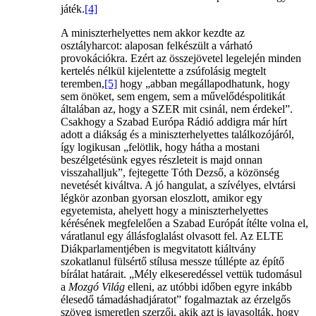
játék.
[4]
A miniszterhelyettes nem akkor kezdte az
osztályharcot: alaposan felkészült a várható
provokációkra. Ezért az összejövetel legelején minden
kertelés nélkül kijelentette a zsúfolásig megtelt
teremben,
[5]
hogy „abban megállapodhatunk, hogy
sem önöket, sem engem, sem a művelődéspolitikát
általában az, hogy a SZER mit csinál, nem érdekel”.
Csakhogy a Szabad Európa Rádió addigra már hírt
adott a diákság és a miniszterhelyettes találkozójáról,
így logikusan „felötlik, hogy hátha a mostani
beszélgetésünk egyes részleteit is majd onnan
visszahalljuk”, fejtegette Tóth Dezső, a közönség
nevetését kiváltva. A jó hangulat, a szívélyes, elvtársi
légkör azonban gyorsan eloszlott, amikor egy
egyetemista, ahelyett hogy a miniszterhelyettes
kérésének megfelelően a Szabad Európát ítélte volna el,
váratlanul egy állásfoglalást olvasott fel. Az ELTE
Diákparlamentjében is megvitatott kiáltvány
szokatlanul fülsértő stílusa messze túllépte az építő
bírálat határait. „Mély elkeseredéssel vettük tudomásul
a
Mozgó Világ
elleni, az utóbbi időben egyre inkább
élesedő támadáshadjáratot” fogalmaztak az érzelgős
szöveg ismeretlen szerzői, akik azt is javasolták, hogy