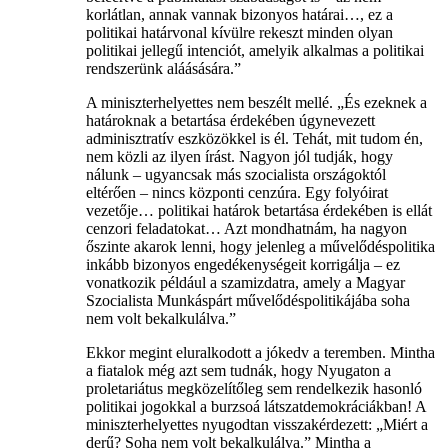
korlátlan, annak vannak bizonyos határai…, ez a
politikai határvonal kívülre rekeszt minden olyan
politikai jellegű intenciót, amelyik alkalmas a politikai
rendszerünk aláásására.”
A miniszterhelyettes nem beszélt mellé. „És ezeknek a
határoknak a betartása érdekében úgynevezett
adminisztratív eszközökkel is él. Tehát, mit tudom én,
nem közli az ilyen írást. Nagyon jól tudják, hogy
nálunk – ugyancsak más szocialista országoktól
eltérően – nincs központi cenzúra. Egy folyóirat
vezetője… politikai határok betartása érdekében is ellát
cenzori feladatokat… Azt mondhatnám, ha nagyon
őszinte akarok lenni, hogy jelenleg a művelődéspolitika
inkább bizonyos engedékenységeit korrigálja – ez
vonatkozik például a szamizdatra, amely a Magyar
Szocialista Munkáspárt művelődéspolitikájába soha
nem volt bekalkulálva.”
Ekkor megint eluralkodott a jókedv a teremben. Mintha
a fiatalok még azt sem tudnák, hogy Nyugaton a
proletariátus megközelítőleg sem rendelkezik hasonló
politikai jogokkal a burzsoá látszatdemokráciákban! A
miniszterhelyettes nyugodtan visszakérdezett: „Miért a
derű? Soha nem volt bekalkulálva.” Mintha a