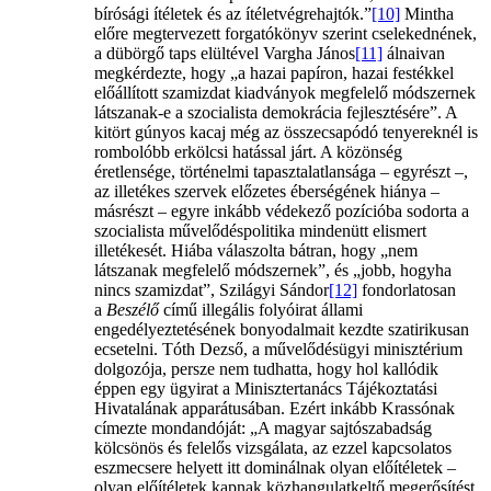
bírósági ítéletek és az ítéletvégrehajtók.”
[10]
Mintha
előre megtervezett forgatókönyv szerint cselekednének,
a dübörgő taps elültével Vargha János
[11]
álnaivan
megkérdezte, hogy „a hazai papíron, hazai festékkel
előállított szamizdat kiadványok megfelelő módszernek
látszanak-e a szocialista demokrácia fejlesztésére”. A
kitört gúnyos kacaj még az összecsapódó tenyereknél is
rombolóbb erkölcsi hatással járt. A közönség
éretlensége, történelmi tapasztalatlansága – egyrészt –,
az illetékes szervek előzetes éberségének hiánya –
másrészt – egyre inkább védekező pozícióba sodorta a
szocialista művelődéspolitika mindenütt elismert
illetékesét. Hiába válaszolta bátran, hogy „nem
látszanak megfelelő módszernek”, és „jobb, hogyha
nincs szamizdat”, Szilágyi Sándor
[12]
fondorlatosan
a
Beszélő
című illegális folyóirat állami
engedélyeztetésének bonyodalmait kezdte szatirikusan
ecsetelni. Tóth Dezső, a művelődésügyi minisztérium
dolgozója, persze nem tudhatta, hogy hol kallódik
éppen egy ügyirat a Minisztertanács Tájékoztatási
Hivatalának apparátusában. Ezért inkább Krassónak
címezte mondandóját: „A magyar sajtószabadság
kölcsönös és felelős vizsgálata, az ezzel kapcsolatos
eszmecsere helyett itt dominálnak olyan előítéletek –
olyan előítéletek kapnak közhangulatkeltő megerősítést,