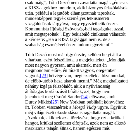
csak máig”, Tóth Dezső nem zavartatta magát: „én csak
a KISZ-tagokhoz mondom, akik bizonyos felszólalások
után, például a legutóbb elhangzottnak tapsoltak,
mindenképpen tegyék személyes lelkiismereti
vizsgálódásuk tárgyává, hogy egyeztethetik össze a
Kommunista Ifjúsági Szövetség-beli tagságukat azzal,
amit megtapsoltak”. Egy bekiabáló cinikusan válaszolt
a kérdésre: „Ha a KISZ-tagsággal nem is, de a
szabadság eszméjével össze tudom egyeztetni!”
Tóth Dezső most már úgy érezte, kellően helyt állt a
viharban, ezért felszólította a megjelenteket: „Mondják
most nagyon gyorsan, amit akarnak, mert én
megmondtam előre, én fáradt vagyok, öregember
vagyok,
[23]
hétvége van, megtiszteltek a bizalmukkal,
de előbb-utóbb haza akarok menni.” Még meghallgatott
néhány izgága felszólalót, akik a nyilvánosság
állítólagos korlátozását bírálták, azt, hogy nem
jelenhetett meg Csoóri Sándor
[24]
előszava, amit
Duray Miklós
[25]
New Yorkban publikált könyvéhez
írt. Többen visszatértek a
Mozgó Világ
-ügyre. Egyikük
még világnézeti okoskodásra is ragadtatta magát:
„Azoknak, akiknek az a törekvése, hogy ezt a kritikai
hangot, kritikai szellemet elfojtsák, azok nem az alkotó
marxizmus talaján állnak, hanem egészen más