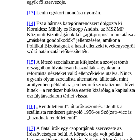
egyik fő szervezője.
[13]
Lenin egykori mondása nyomán.
[14]
Ezt a hármas kategóriarendszert dolgozta ki
Kornidesz Mihály és Knopp András, az MSZMP
Központi Bizottságának két „agit-propos” munkatársa a
„másként gondolkodók” jellemzésére, amikor a
Politikai Bizottságnak a hazai ellenzéki tevékenységről
szóló határozatát előkészítették.
[15]
A létező szocializmus kifejezést a szovjet tömb
országaiban hivatalosan használták – gyakran a
reformista nézeteket valló ellenzékiekre utalva. Nincs
ugyanis olyan szocialista alternatíva, állították, mint
amilyenben például az „emberarcú szocializmus” hívei
hittek – a rendszer bukása esetén kizárólag a kapitalista
osztálytársadalom térhet vissza.
[16]
„Rendületlenül”: úttörőköszöntés. Ide illik a
sztálinista rendszert gúnyoló 1956-os Szó(zat)-vicc is:
„hazudnak rendületlenül”.
[17]
A fiatal írók egy csoportjának szervezete az
Írószövetségen belül. A körnek tagja volt például
Csengey Dénes, Elek István, Szilágyi Ákos és Lezsák