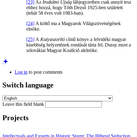
[23]
Az
Irodalmi Újság
lábjegyzetben csak annyit tesz
ehhez hozzá, hogy Tóth Dezső 1925-ben született
(tehát 58 éves volt 1983-ban).
[24]
A költő ma a Magyarok Világszövetségének
elnöke.
[25]
A
Kutyaszorító
című könyv a felvidéki magyar
kisebbség helyzetének romlását tárta fel. Duray most a
szlovákiai Magyar Koalíció alelnöke.
Log in
to post comments
Switch language
Leave this field blank
Projects
Intellectuals and Experts in Historic Storm: The Illiberal Seduction