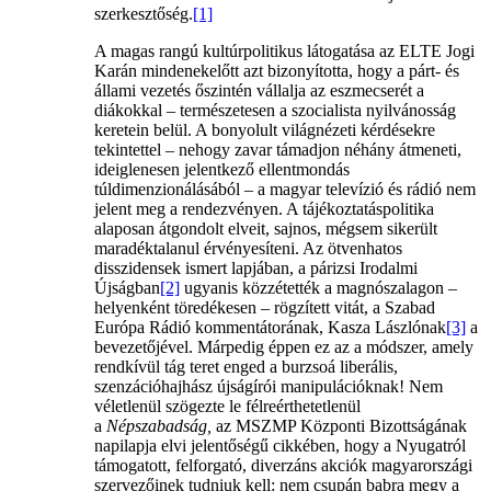
szerkesztőség.
[1]
A magas rangú kultúrpolitikus látogatása az ELTE Jogi
Karán mindenekelőtt azt bizonyította, hogy a párt- és
állami vezetés őszintén vállalja az eszmecserét a
diákokkal – természetesen a szocialista nyilvánosság
keretein belül. A bonyolult világnézeti kérdésekre
tekintettel – nehogy zavar támadjon néhány átmeneti,
ideiglenesen jelentkező ellentmondás
túldimenzionálásából – a magyar televízió és rádió nem
jelent meg a rendezvényen. A tájékoztatáspolitika
alaposan átgondolt elveit, sajnos, mégsem sikerült
maradéktalanul érvényesíteni. Az ötvenhatos
disszidensek ismert lapjában, a párizsi Irodalmi
Újságban
[2]
ugyanis közzétették a magnószalagon –
helyenként töredékesen – rögzített vitát, a Szabad
Európa Rádió kommentátorának, Kasza Lászlónak
[3]
a
bevezetőjével. Márpedig éppen ez az a módszer, amely
rendkívül tág teret enged a burzsoá liberális,
szenzációhajhász újságírói manipulációknak! Nem
véletlenül szögezte le félreérthetetlenül
a
Népszabadság,
az MSZMP Központi Bizottságának
napilapja elvi jelentőségű cikkében, hogy a Nyugatról
támogatott, felforgató, diverzáns akciók magyarországi
szervezőinek tudniuk kell: nem csupán babra megy a