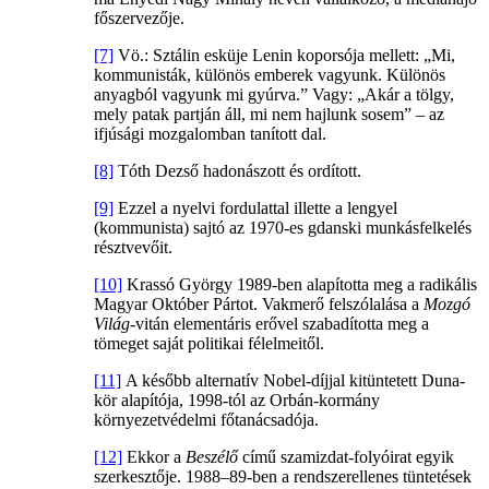
főszervezője.
[7]
Vö.: Sztálin esküje Lenin koporsója mellett: „Mi,
kommunisták, különös emberek vagyunk. Különös
anyagból vagyunk mi gyúrva.” Vagy: „Akár a tölgy,
mely patak partján áll, mi nem hajlunk sosem” – az
ifjúsági mozgalomban tanított dal.
[8]
Tóth Dezső hadonászott és ordított.
[9]
Ezzel a nyelvi fordulattal illette a lengyel
(kommunista) sajtó az 1970-es gdanski munkásfelkelés
résztvevőit.
[10]
Krassó György 1989-ben alapította meg a radikális
Magyar Október Pártot. Vakmerő felszólalása a
Mozgó
Világ
-vitán elementáris erővel szabadította meg a
tömeget saját politikai félelmeitől.
[11]
A később alternatív Nobel-díjjal kitüntetett Duna-
kör alapítója, 1998-tól az Orbán-kormány
környezetvédelmi főtanácsadója.
[12]
Ekkor a
Beszélő
című szamizdat-folyóirat egyik
szerkesztője. 1988–89-ben a rendszerellenes tüntetések