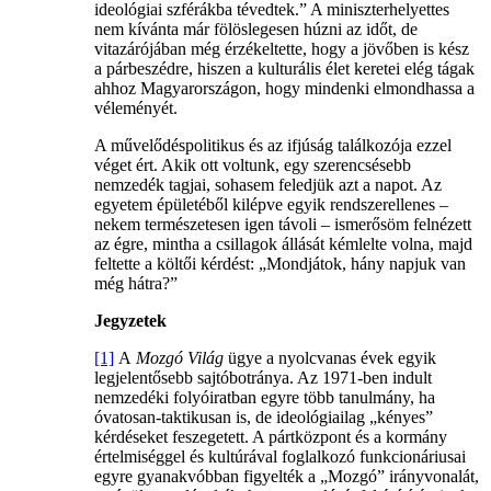
ideológiai szférákba tévedtek.” A miniszterhelyettes
nem kívánta már fölöslegesen húzni az időt, de
vitazárójában még érzékeltette, hogy a jövőben is kész
a párbeszédre, hiszen a kulturális élet keretei elég tágak
ahhoz Magyarországon, hogy mindenki elmondhassa a
véleményét.
A művelődéspolitikus és az ifjúság találkozója ezzel
véget ért. Akik ott voltunk, egy szerencsésebb
nemzedék tagjai, sohasem feledjük azt a napot. Az
egyetem épületéből kilépve egyik rendszerellenes –
nekem természetesen igen távoli – ismerősöm felnézett
az égre, mintha a csillagok állását kémlelte volna, majd
feltette a költői kérdést: „Mondjátok, hány napjuk van
még hátra?”
Jegyzetek
[1]
A
Mozgó Világ
ügye a nyolcvanas évek egyik
legjelentősebb sajtóbotránya. Az 1971-ben indult
nemzedéki folyóiratban egyre több tanulmány, ha
óvatosan-taktikusan is, de ideológiailag „kényes”
kérdéseket feszegetett. A pártközpont és a kormány
értelmiséggel és kultúrával foglalkozó funkcionáriusai
egyre gyanakvóbban figyelték a „Mozgó” irányvonalát,