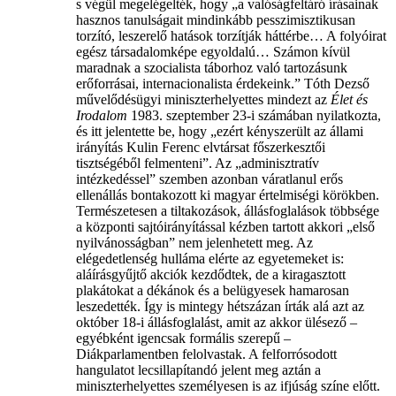
s végül megelégelték, hogy „a valóságfeltáró írásainak
hasznos tanulságait mindinkább pesszimisztikusan
torzító, leszerelő hatások torzítják háttérbe… A folyóirat
egész társadalomképe egyoldalú… Számon kívül
maradnak a szocialista táborhoz való tartozásunk
erőforrásai, internacionalista érdekeink.” Tóth Dezső
művelődésügyi miniszterhelyettes mindezt az
Élet és
Irodalom
1983. szeptember 23-i számában nyilatkozta,
és itt jelentette be, hogy „ezért kényszerült az állami
irányítás Kulin Ferenc elvtársat főszerkesztői
tisztségéből felmenteni”. Az „adminisztratív
intézkedéssel” szemben azonban váratlanul erős
ellenállás bontakozott ki magyar értelmiségi körökben.
Természetesen a tiltakozások, állásfoglalások többsége
a központi sajtóirányítással kézben tartott akkori „első
nyilvánosságban” nem jelenhetett meg. Az
elégedetlenség hulláma elérte az egyetemeket is:
aláírásgyűjtő akciók kezdődtek, de a kiragasztott
plakátokat a dékánok és a belügyesek hamarosan
leszedették. Így is mintegy hétszázan írták alá azt az
október 18-i állásfoglalást, amit az akkor ülésező –
egyébként igencsak formális szerepű –
Diákparlamentben felolvastak. A felforrósodott
hangulatot lecsillapítandó jelent meg aztán a
miniszterhelyettes személyesen is az ifjúság színe előtt.