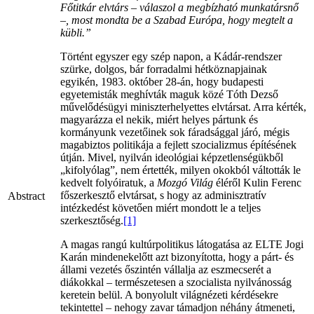
Főtitkár elvtárs – válaszol a megbízható munkatársnő
–, most mondta be a Szabad Európa, hogy megtelt a
kübli.”
Történt egyszer egy szép napon, a Kádár-rendszer
szürke, dolgos, bár forradalmi hétköznapjainak
egyikén, 1983. október 28-án, hogy budapesti
egyetemisták meghívták maguk közé Tóth Dezső
művelődésügyi miniszterhelyettes elvtársat. Arra kérték,
magyarázza el nekik, miért helyes pártunk és
kormányunk vezetőinek sok fáradsággal járó, mégis
magabiztos politikája a fejlett szocializmus építésének
útján. Mivel, nyilván ideológiai képzetlenségükből
„kifolyólag”, nem értették, milyen okokból váltották le
kedvelt folyóiratuk, a
Mozgó Világ
éléről Kulin Ferenc
főszerkesztő elvtársat, s hogy az adminisztratív
Abstract
intézkedést követően miért mondott le a teljes
szerkesztőség.
[1]
A magas rangú kultúrpolitikus látogatása az ELTE Jogi
Karán mindenekelőtt azt bizonyította, hogy a párt- és
állami vezetés őszintén vállalja az eszmecserét a
diákokkal – természetesen a szocialista nyilvánosság
keretein belül. A bonyolult világnézeti kérdésekre
tekintettel – nehogy zavar támadjon néhány átmeneti,