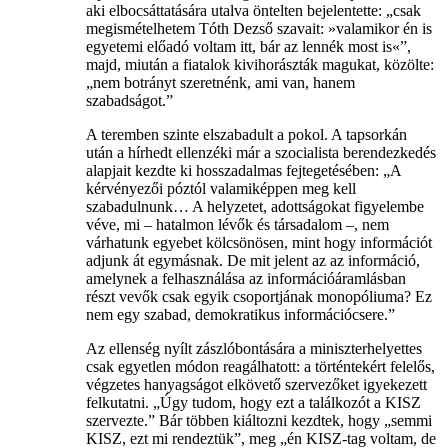
aki elbocsáttatására utalva öntelten bejelentette: „csak
megismételhetem Tóth Dezső szavait: »valamikor én is
egyetemi előadó voltam itt, bár az lennék most is«”,
majd, miután a fiatalok kivihorászták magukat, közölte:
„nem botrányt szeretnénk, ami van, hanem
szabadságot.”
A teremben szinte elszabadult a pokol. A tapsorkán
után a hírhedt ellenzéki már a szocialista berendezkedés
alapjait kezdte ki hosszadalmas fejtegetésében: „A
kérvényezői póztól valamiképpen meg kell
szabadulnunk… A helyzetet, adottságokat figyelembe
véve, mi – hatalmon lévők és társadalom –, nem
várhatunk egyebet kölcsönösen, mint hogy információt
adjunk át egymásnak. De mit jelent az az információ,
amelynek a felhasználása az információáramlásban
részt vevők csak egyik csoportjának monopóliuma? Ez
nem egy szabad, demokratikus információcsere.”
Az ellenség nyílt zászlóbontására a miniszterhelyettes
csak egyetlen módon reagálhatott: a történtekért felelős,
végzetes hanyagságot elkövető szervezőket igyekezett
felkutatni. „Úgy tudom, hogy ezt a találkozót a KISZ
szervezte.” Bár többen kiáltozni kezdtek, hogy „semmi
KISZ, ezt mi rendeztük”, meg „én KISZ-tag voltam, de