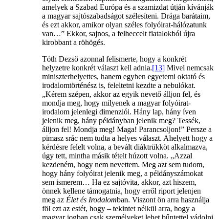
amelyek a Szabad Európa és a szamizdat útján kívánják
a magyar sajtószabadságot szélesíteni. Drága barátaim,
és ezt akkor, amikor olyan széles folyóirat-hálózatunk
van…” Ekkor, sajnos, a felheccelt fiatalokból újra
kirobbant a röhögés.
Tóth Dezső azonnal felismerte, hogy a konkrét
helyzetre konkrét választ kell adnia.
[13]
Mivel nemcsak
miniszterhelyettes, hanem egyben egyetemi oktató és
irodalomtörténész is, feleltetni kezdte a nebulókat.
„Kérem szépen, akkor az egyik nevető álljon fel, és
mondja meg, hogy milyenek a magyar folyóirat-
irodalom jelenlegi dimenziói. Hány lap, hány íven
jelenik meg, hány példányban jelenik meg? Tessék,
álljon fel! Mondja meg! Maga! Parancsoljon!” Persze a
pimasz srác nem tudta a helyes választ. Ahelyett hogy a
kérdésre felelt volna, a bevált diáktrükköt alkalmazva,
úgy tett, mintha másik tételt húzott volna. „Azzal
kezdeném, hogy nem nevettem. Meg azt sem tudom,
hogy hány folyóirat jelenik meg, a példányszámokat
sem ismerem… Ha ez sajtóvita, akkor, azt hiszem,
önnek kellene támogatnia, hogy erről riport jelenjen
meg az
Élet és Irodalom
ban. Viszont ön arra használja
föl ezt az estét, hogy – tekintet nélkül arra, hogy a
magyar jogban csak személyeket lehet bűntettel vádolni