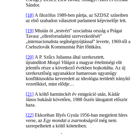
Sándor.
[18]
A filozófus 1989-ben pártja, az SZDSZ színeiben
az első szabadon választott parlament képviselője lett.
[19]
Miután öt „testvéri” szocialista ország a Prágai
Tavasz „ellenforradalmi szervezkedését”
„internacionalista segítségnyújtással” leverte, 1969-től a
Csehszlovák Kommunista Párt főtitkára.
[20]
A P. Szűcs Julianna által szerkesztett,
újraindított
Mozgó Világ
ot a magyar értelmiségi elit
jelentős része a következő években bojkottálta. Az új
szerkesztőség ugyanakkor hamarosan ugyanúgy
konfliktusokba keveredett az ideológia területét irányító
vezetőkkel, mint elődje…
[21]
A költő harminckét év emigráció után, Kádár
János bukását követően, 1988 őszén látogatott először
haza.
[22]
Ekkoriban Illyés Gyula 1956-ban megjelent híres
verse, az
Egy mondat a zsarnokságról
még nem
szerepelhetett a költő köteteiben.