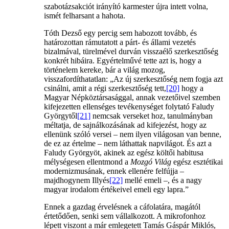
szabotázsakciót irányító karmester újra intett volna,
ismét felharsant a hahota.
Tóth Dezső egy percig sem habozott tovább, és
határozottan rámutatott a párt- és állami vezetés
bizalmával, türelmével durván visszaélő szerkesztőség
konkrét hibáira. Egyértelművé tette azt is, hogy a
történelem kereke, bár a világ mozog,
visszafordíthatatlan: „Az új szerkesztőség nem fogja azt
csinálni, amit a régi szerkesztőség tett,
[20]
hogy a
Magyar Népköztársasággal, annak vezetőivel szemben
kifejezetten ellenséges tevékenységet folytató Faludy
Györgytől
[21]
nemcsak verseket hoz, tanulmányban
méltatja, de sajnálkozásának ad kifejezést, hogy az
ellenünk szóló versei – nem ilyen világosan van benne,
de ez az értelme – nem láthattak napvilágot. És azt a
Faludy Györgyöt, akinek az egész költői habitusa
mélységesen ellentmond a
Mozgó Világ
egész esztétikai
modernizmusának, ennek ellenére felfújja –
majdhogynem Illyés
[22]
mellé emeli –, és a nagy
magyar irodalom értékeivel emeli egy lapra.”
Ennek a gazdag érvelésnek a cáfolatára, magától
értetődően, senki sem vállalkozott. A mikrofonhoz
lépett viszont a már emlegetett Tamás Gáspár Miklós,