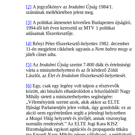
[2]
A jegyzőkönyv az
Irodalmi Újság
1984/1.
számának mellékletében jelent meg.
[3]
A politikai átmenetet követően Budapesten újságíró,
1994-től két éven keresztül az MTV 1 politikai
adásainak főszerkesztője.
[4]
Rényi Péter főszerkesztő-helyettes 1982. december
11-én megjelent cikkének ugyanis a
Nem babra megy a
játék
címet adta.
[5]
Az
Irodalmi Újság
szerint 7-800 diák és értelmiségi
várta a miniszterhelyettest és az őt kérdező Zöldi
Lászlót, az
Élet és Irodalom
főszerkesztő-helyettesét.
[6]
Egy, csak egy legény volt talpon a résztvevők
között, aki büszkén elhatárolódott a felszólalótól! Nagy
Mihály sietett a miniszterhelyettes segítségére:
„Véleményünk szerint azok, akik akkor az ELTE
Ifjúsági Parlamentjén jelen voltak, úgy gondolták: ez az
akció nem egyértelműen segíti a jelenlegi helyzetben
a
Mozgó Világ
helyzetét és jövőjét, annak viszonylag
normális rendezését.” Az ELTE Jogi Kara KISZ
Bizottságának egykori agitációs és propaganda titkára
ma Enyedi Nagy Mihály néven vállalkozó, a médiahajó