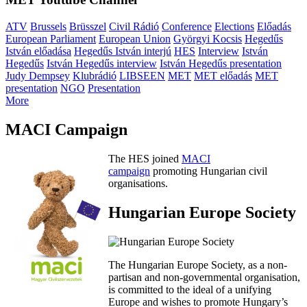
ATV
Brussels
Brüsszel
Civil Rádió
Conference
Elections
Előadás
European Parliament
European Union
Györgyi Kocsis
Hegedűs
István előadása
Hegedűs István interjú
HES
Interview
István
Hegedűs
István Hegedűs interview
István Hegedűs presentation
Judy Dempsey
Klubrádió
LIBSEEN
MET
MET előadás
MET
presentation
NGO
Presentation
More
MACI Campaign
The HES joined
MACI
campaign
promoting Hungarian civil
organisations.
Hungarian Europe Society
The Hungarian Europe Society, as a non-
partisan and non-governmental organisation,
is committed to the ideal of a unifying
Europe and wishes to promote Hungary’s