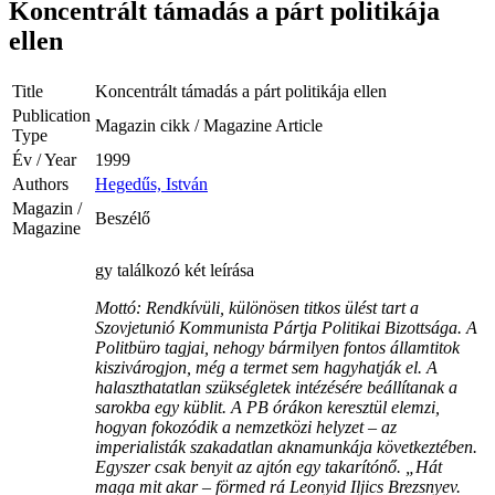
Koncentrált támadás a párt politikája
ellen
Title
Koncentrált támadás a párt politikája ellen
Publication
Magazin cikk / Magazine Article
Type
Év / Year
1999
Authors
Hegedűs, István
Magazin /
Beszélő
Magazine
gy találkozó két leírása
Mottó: Rendkívüli, különösen titkos ülést tart a
Szovjetunió Kommunista Pártja Politikai Bizottsága. A
Politbüro tagjai, nehogy bármilyen fontos államtitok
kiszivárogjon, még a termet sem hagyhatják el. A
halaszthatatlan szükségletek intézésére beállítanak a
sarokba egy küblit. A PB órákon keresztül elemzi,
hogyan fokozódik a nemzetközi helyzet – az
imperialisták szakadatlan aknamunkája következtében.
Egyszer csak benyit az ajtón egy takarítónő. „Hát
maga mit akar – förmed rá Leonyid Iljics Brezsnyev.