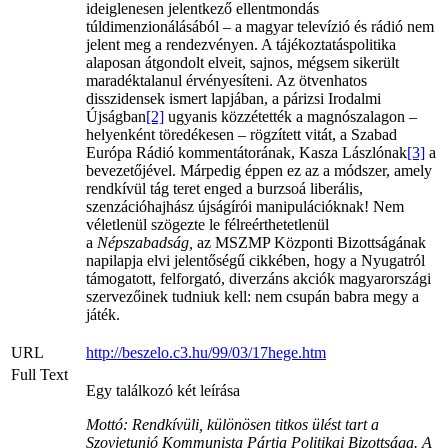
ideiglenesen jelentkező ellentmondás
túldimenzionálásából – a magyar televízió és rádió nem
jelent meg a rendezvényen. A tájékoztatáspolitika
alaposan átgondolt elveit, sajnos, mégsem sikerült
maradéktalanul érvényesíteni. Az ötvenhatos
disszidensek ismert lapjában, a párizsi Irodalmi
Újságban
[2]
ugyanis közzétették a magnószalagon –
helyenként töredékesen – rögzített vitát, a Szabad
Európa Rádió kommentátorának, Kasza Lászlónak
[3]
a
bevezetőjével. Márpedig éppen ez az a módszer, amely
rendkívül tág teret enged a burzsoá liberális,
szenzációhajhász újságírói manipulációknak! Nem
véletlenül szögezte le félreérthetetlenül
a
Népszabadság,
az MSZMP Központi Bizottságának
napilapja elvi jelentőségű cikkében, hogy a Nyugatról
támogatott, felforgató, diverzáns akciók magyarországi
szervezőinek tudniuk kell: nem csupán babra megy a
játék.
URL
http://beszelo.c3.hu/99/03/17hege.htm
Full Text
Egy találkozó két leírása
Mottó: Rendkívüli, különösen titkos ülést tart a
Szovjetunió Kommunista Pártja Politikai Bizottsága. A