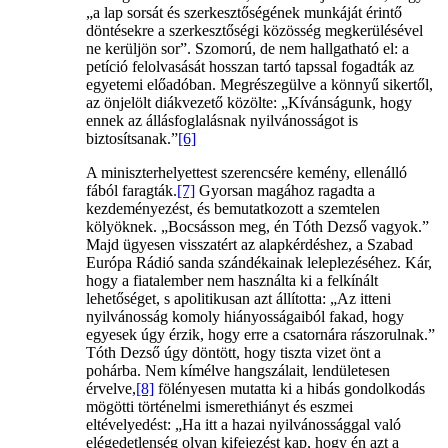
„a lap sorsát és szerkesztőségének munkáját érintő
döntésekre a szerkesztőségi közösség megkerülésével
ne kerüljön sor”. Szomorú, de nem hallgatható el: a
petíció felolvasását hosszan tartó tapssal fogadták az
egyetemi előadóban. Megrészegülve a könnyű sikertől,
az önjelölt diákvezető közölte: „Kívánságunk, hogy
ennek az állásfoglalásnak nyilvánosságot is
biztosítsanak.”
[6]
A miniszterhelyettest szerencsére kemény, ellenálló
fából faragták.
[7]
Gyorsan magához ragadta a
kezdeményezést, és bemutatkozott a szemtelen
kölyöknek. „Bocsásson meg, én Tóth Dezső vagyok.”
Majd ügyesen visszatért az alapkérdéshez, a Szabad
Európa Rádió sanda szándékainak leleplezéséhez. Kár,
hogy a fiatalember nem használta ki a felkínált
lehetőséget, s apolitikusan azt állította: „Az itteni
nyilvánosság komoly hiányosságaiból fakad, hogy
egyesek úgy érzik, hogy erre a csatornára rászorulnak.”
Tóth Dezső úgy döntött, hogy tiszta vizet önt a
pohárba. Nem kímélve hangszálait, lendületesen
érvelve,
[8]
fölényesen mutatta ki a hibás gondolkodás
mögötti történelmi ismerethiányt és eszmei
eltévelyedést: „Ha itt a hazai nyilvánossággal való
elégedetlenség olyan kifejezést kap, hogy én azt a