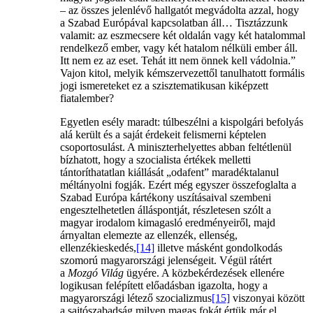
– az összes jelenlévő hallgatót megvádolta azzal, hogy
a Szabad Európával kapcsolatban áll… Tisztázzunk
valamit: az eszmecsere két oldalán vagy két hatalommal
rendelkező ember, vagy két hatalom nélküli ember áll.
Itt nem ez az eset. Tehát itt nem önnek kell vádolnia.”
Vajon kitol, melyik kémszervezettől tanulhatott formális
jogi ismereteket ez a szisztematikusan kiképzett
fiatalember?
Egyetlen esély maradt: túlbeszélni a kispolgári befolyás
alá került és a saját érdekeit felismerni képtelen
csoportosulást. A miniszterhelyettes abban feltétlenül
bízhatott, hogy a szocialista értékek melletti
tántoríthatatlan kiállását „odafent” maradéktalanul
méltányolni fogják. Ezért még egyszer összefoglalta a
Szabad Európa kártékony uszításaival szembeni
engesztelhetetlen álláspontját, részletesen szólt a
magyar irodalom kimagasló eredményeiről, majd
árnyaltan elemezte az ellenzék, ellenség,
ellenzékieskedés,
[14]
illetve másként gondolkodás
szomorú magyarországi jelenségeit. Végül rátért
a
Mozgó Világ
ügyére. A közbekérdezések ellenére
logikusan felépített előadásban igazolta, hogy a
magyarországi létező szocializmus
[15]
viszonyai között
a sajtószabadság milyen magas fokát értük már el.