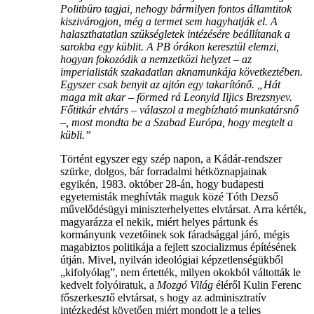
Politbüro tagjai, nehogy bármilyen fontos államtitok
kiszivárogjon, még a termet sem hagyhatják el. A
halaszthatatlan szükségletek intézésére beállítanak a
sarokba egy küblit. A PB órákon keresztül elemzi,
hogyan fokozódik a nemzetközi helyzet – az
imperialisták szakadatlan aknamunkája következtében.
Egyszer csak benyit az ajtón egy takarítónő. „Hát
maga mit akar – förmed rá Leonyid Iljics Brezsnyev.
Főtitkár elvtárs – válaszol a megbízható munkatársnő
–, most mondta be a Szabad Európa, hogy megtelt a
kübli.”
Történt egyszer egy szép napon, a Kádár-rendszer
szürke, dolgos, bár forradalmi hétköznapjainak
egyikén, 1983. október 28-án, hogy budapesti
egyetemisták meghívták maguk közé Tóth Dezső
művelődésügyi miniszterhelyettes elvtársat. Arra kérték,
magyarázza el nekik, miért helyes pártunk és
kormányunk vezetőinek sok fáradsággal járó, mégis
magabiztos politikája a fejlett szocializmus építésének
útján. Mivel, nyilván ideológiai képzetlenségükből
„kifolyólag”, nem értették, milyen okokból váltották le
kedvelt folyóiratuk, a
Mozgó Világ
éléről Kulin Ferenc
főszerkesztő elvtársat, s hogy az adminisztratív
intézkedést követően miért mondott le a teljes