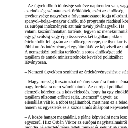
– Az ügyek döntő többsége sok éve napirenden van, vagy
az elnökség számára ezek öröklöttek, ezért az elnökség
tevékenysége nagyrészt a folyamatosságot fogja tükrözni
spanyol–belga–magyar elnöki trió programja ráadásul kö
az európai intézmények azt már tavaly jóváhagyták. Ha
valami kiszámíthatatlan történik, legyen az menekülthull
egy gázválság vagy épp összevész két tagállam, akkor
értékelődik fel igazán az elnökség szerepe, de ilyenkor is 
többi uniós intézménnyel együttműködve képviseli az uni
A nemzetközi politika területén a soros elnökséget adó
tagállam és annak miniszterelnöke kevésbé politizálhat
látványosan.
– Nemzeti ügyekben segítheti az érdekérvényesítést e stá
– Magyarország forszírozhat néhány számára fontos témá
nagy fordulatra nem számíthatunk. Az európai politikai
elemzők körében az a közvélekedés, hogy ha egy elnökl
tagállam túlzottan erőlteti saját, „nemzeti” ügyeit, az
ellenállást vált ki a többi tagállamból, mert nem ez a felad
hanem az egyeztetés és a közös uniós álláspont képviselet
– A közös hangot megtalálni, s pláne képviselni nem lesz
egyszerű. Hisz Orbán Viktor az európai nagyhatalmakról 
mondja, lélegeztetőgépre tettek minket és velünk akarnak