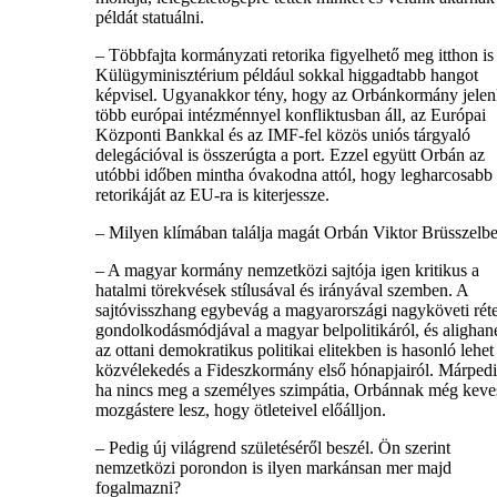
példát statuálni.
– Többfajta kormányzati retorika figyelhető meg itthon is
Külügyminisztérium például sokkal higgadtabb hangot
képvisel. Ugyanakkor tény, hogy az Orbánkormány jelen
több európai intézménnyel konfliktusban áll, az Európai
Központi Bankkal és az IMF-fel közös uniós tárgyaló
delegációval is összerúgta a port. Ezzel együtt Orbán az
utóbbi időben mintha óvakodna attól, hogy legharcosabb
retorikáját az EU-ra is kiterjessze.
– Milyen klímában találja magát Orbán Viktor Brüsszelb
– A magyar kormány nemzetközi sajtója igen kritikus a
hatalmi törekvések stílusával és irányával szemben. A
sajtóvisszhang egybevág a magyarországi nagyköveti rét
gondolkodásmódjával a magyar belpolitikáról, és aligha
az ottani demokratikus politikai elitekben is hasonló lehet
közvélekedés a Fideszkormány első hónapjairól. Márpedi
ha nincs meg a személyes szimpátia, Orbánnak még kev
mozgástere lesz, hogy ötleteivel előálljon.
– Pedig új világrend születéséről beszél. Ön szerint
nemzetközi porondon is ilyen markánsan mer majd
fogalmazni?