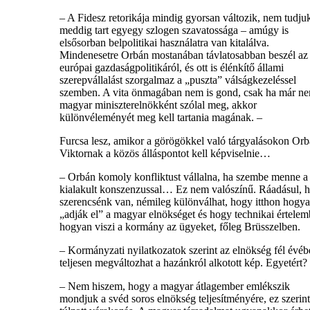
– A Fidesz retorikája mindig gyorsan változik, nem tudju
meddig tart egyegy szlogen szavatossága – amúgy is
elsősorban belpolitikai használatra van kitalálva.
Mindenesetre Orbán mostanában távlatosabban beszél az
európai gazdaságpolitikáról, és ott is élénkítő állami
szerepvállalást szorgalmaz a „puszta” válságkezeléssel
szemben. A vita önmagában nem is gond, csak ha már n
magyar miniszterelnökként szólal meg, akkor
különvéleményét meg kell tartania magának. –
Furcsa lesz, amikor a görögökkel való tárgyalásokon Or
Viktornak a közös álláspontot kell képviselnie…
– Orbán komoly konfliktust vállalna, ha szembe menne a
kialakult konszenzussal… Ez nem valószínű. Ráadásul, 
szerencsénk van, némileg különválhat, hogy itthon hogy
„adják el” a magyar elnökséget és hogy technikai értele
hogyan viszi a kormány az ügyeket, főleg Brüsszelben.
– Kormányzati nyilatkozatok szerint az elnökség fél évé
teljesen megváltozhat a hazánkról alkotott kép. Egyetért?
– Nem hiszem, hogy a magyar átlagember emlékszik
mondjuk a svéd soros elnökség teljesítményére, ez szerin