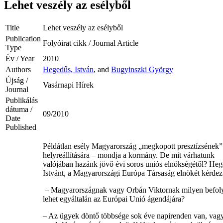
Lehet veszély az esélyből
Title
Lehet veszély az esélyből
Publication
Folyóirat cikk / Journal Article
Type
Év / Year
2010
Authors
Hegedűs, István
, and
Bugyinszki György
Újság /
Vasárnapi Hírek
Journal
Publikálás
dátuma /
09/2010
Date
Published
Példátlan esély Magyarország „megkopott presztízsének”
helyreállítására – mondja a kormány. De mit várhatunk
valójában hazánk jövő évi soros uniós elnökségétől? He
Istvánt, a Magyarországi Európa Társaság elnökét kérdez
– Magyarországnak vagy Orbán Viktornak milyen befol
lehet egyáltalán az Európai Unió ágendájára?
– Az ügyek döntő többsége sok éve napirenden van, vagy