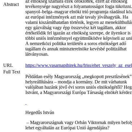
az elnökség számára ezek öröklöttek, ezért az elnökség
Abstract
tevékenysége nagyrészt a folyamatosságot fogja tükrözni
spanyol–belga–magyar elnöki trió programja ráadásul kö
az európai intézmények azt már tavaly jóváhagyták. Ha
valami kiszámíthatatlan történik, legyen az menekülthull
egy gázválság vagy épp összevész két tagállam, akkor
értékelődik fel igazán az elnökség szerepe, de ilyenkor is 
többi uniós intézménnyel együttműködve képviseli az uni
A nemzetközi politika területén a soros elnökséget adó
tagállam és annak miniszterelnöke kevésbé politizálhat
látványosan.
URL
https://www.vasarnapihirek.hu/friss/ehet_veszely_az_ese
Full Text
Példátlan esély Magyarország „megkopott presztízsének”
helyreállítására – mondja a kormány. De mit várhatunk
valójában hazánk jövő évi soros uniós elnökségétől? He
Istvánt, a Magyarországi Európa Társaság elnökét kérdez
Hegedűs István
– Magyarországnak vagy Orbán Viktornak milyen befol
lehet egyáltalán az Európai Unió ágendájára?