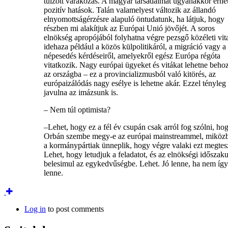
túlzott várakozás. A magyar társadalmat ugyanakkor érhe
pozitív hatások. Talán valamelyest változik az állandó
elnyomottságérzésre alapuló öntudatunk, ha látjuk, hogy
részben mi alakítjuk az Európai Unió jövőjét. A soros
elnökség apropójából folyhatna végre pezsgő közéleti vit
idehaza például a közös külpolitikáról, a migráció vagy a
népesedés kérdéseiről, amelyekről egész Európa régóta
vitatkozik. Nagy európai ügyeket és vitákat lehetne beho
az országba – ez a provincializmusból való kitörés, az
európaizálódás nagy esélye is lehetne akár. Ezzel tényleg
javulna az imázsunk is.
– Nem túl optimista?
–Lehet, hogy ez a fél év csupán csak arról fog szólni, ho
Orbán szembe megy-e az európai mainstreammel, miköz
a kormánypártiak ünneplik, hogy végre valaki ezt megtes
Lehet, hogy letudjuk a feladatot, és az elnökségi időszak
belesimul az egykedvűségbe. Lehet. Jó lenne, ha nem így
lenne.
Log in
to post comments