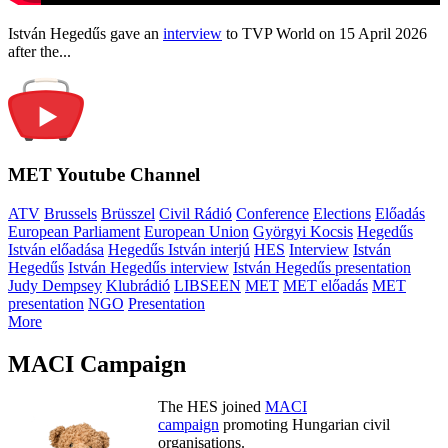
István Hegedűs gave an
interview
to TVP World on 15 April 2026
after the...
MET Youtube Channel
ATV
Brussels
Brüsszel
Civil Rádió
Conference
Elections
Előadás
European Parliament
European Union
Györgyi Kocsis
Hegedűs
István előadása
Hegedűs István interjú
HES
Interview
István
Hegedűs
István Hegedűs interview
István Hegedűs presentation
Judy Dempsey
Klubrádió
LIBSEEN
MET
MET előadás
MET
presentation
NGO
Presentation
More
MACI Campaign
The HES joined
MACI
campaign
promoting Hungarian civil
organisations.