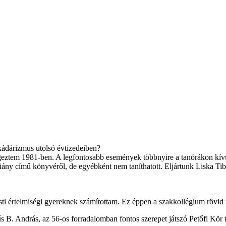
 kádárizmus utolsó évtizedeiben?
em 1981-ben. A legfontosabb események többnyire a tanórákon kívül 
Hiány című könyvéről, de egyébként nem taníthatott. Eljártunk Liska Ti
esti értelmiségi gyereknek számítottam. Ez éppen a szakkollégium rövid 
B. András, az 56-os forradalomban fontos szerepet játszó Petőfi Kör ti