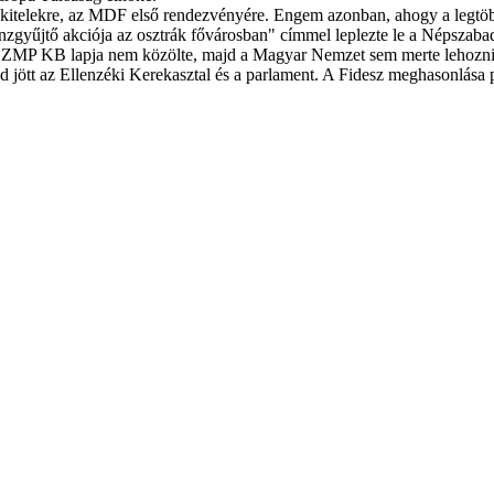
Lakitelekre, az MDF első rendezvényére. Engem azonban, ahogy a legtöb
énzgyűjtő akciója az osztrák fővárosban" címmel leplezte le a Népsza
SZMP KB lapja nem közölte, majd a Magyar Nemzet sem merte lehozni, í
jött az Ellenzéki Kerekasztal és a parlament. A Fidesz meghasonlása 