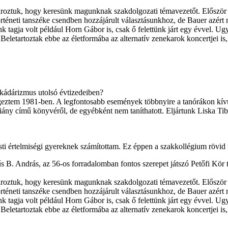
ároztuk, hogy keresünk magunknak szakdolgozati témavezetőt. Először Ko
örténeti tanszéke csendben hozzájárult választásunkhoz, de Bauer azért
agja volt például Horn Gábor is, csak ő felettünk járt egy évvel. Ugya
. Beletartoztak ebbe az életformába az alternatív zenekarok koncertjei i
 kádárizmus utolsó évtizedeiben?
em 1981-ben. A legfontosabb események többnyire a tanórákon kívül 
Hiány című könyvéről, de egyébként nem taníthatott. Eljártunk Liska Ti
esti értelmiségi gyereknek számítottam. Ez éppen a szakkollégium rövid 
B. András, az 56-os forradalomban fontos szerepet játszó Petőfi Kör ti
ároztuk, hogy keresünk magunknak szakdolgozati témavezetőt. Először Ko
örténeti tanszéke csendben hozzájárult választásunkhoz, de Bauer azért
agja volt például Horn Gábor is, csak ő felettünk járt egy évvel. Ugya
. Beletartoztak ebbe az életformába az alternatív zenekarok koncertjei i