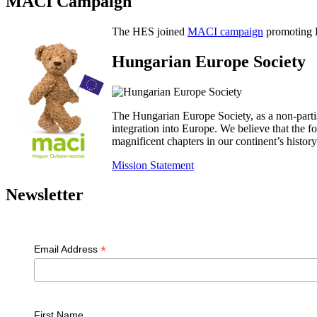
MACI Campaign
The HES joined
MACI campaign
promoting H
Hungarian Europe Society
The Hungarian Europe Society, as a non-parti
integration into Europe. We believe that the
magnificent chapters in our continent’s histo
Mission Statement
Newsletter
*
Email Address
First Name