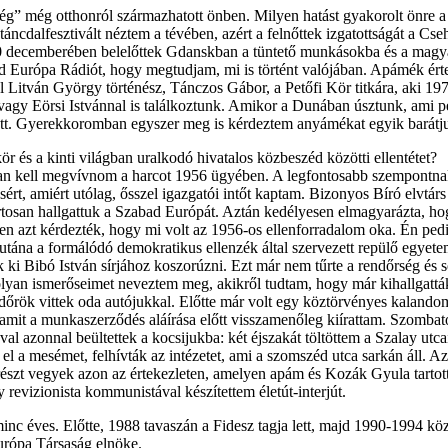
ség” még otthonról származhatott önben. Milyen hatást gyakorolt önre a
áncdalfesztivált néztem a tévében, azért a felnőttek izgatottságát a Cse
 decemberében belelőttek Gdanskban a tüntető munkásokba és a magyar
 Európa Rádiót, hogy megtudjam, mi is történt valójában. Apámék értel
ul Litván György történész, Tánczos Gábor, a Petőfi Kör titkára, aki 1
vagy Eörsi Istvánnal is találkoztunk. Amikor a Dunában úsztunk, ami pers
zett. Gyerekkoromban egyszer meg is kérdeztem anyámékat egyik barátj
ör és a kinti világban uralkodó hivatalos közbeszéd közötti ellentétet?
ában kell megvívnom a harcot 1956 ügyében. A legfontosabb szempontna
ásért, amiért utólag, ősszel igazgatói intőt kaptam. Bizonyos Bíró elvt
tosan hallgattuk a Szabad Európát. Aztán kedélyesen elmagyarázta, hog
pen azt kérdezték, hogy mi volt az 1956-os ellenforradalom oka. Én p
tána a formálódó demokratikus ellenzék által szervezett repülő egyete
 ki Bibó István sírjához koszorúzni. Ezt már nem tűrte a rendőrség és s
 olyan ismerőseimet neveztem meg, akikről tudtam, hogy már kihallgatt
ndőrök vittek oda autójukkal. Előtte már volt egy köztörvényes kalando
mit a munkaszerződés aláírása előtt visszamenőleg kiírattam. Szombat
l azonnal beültettek a kocsijukba: két éjszakát töltöttem a Szalay utca
el a mesémet, felhívták az intézetet, ami a szomszéd utca sarkán áll. Az
észt vegyek azon az értekezleten, amelyen apám és Kozák Gyula tartott e
revizionista kommunistával készítettem életút-interjút.
nc éves. Előtte, 1988 tavaszán a Fidesz tagja lett, majd 1990-1994 közö
urópa Társaság elnöke.