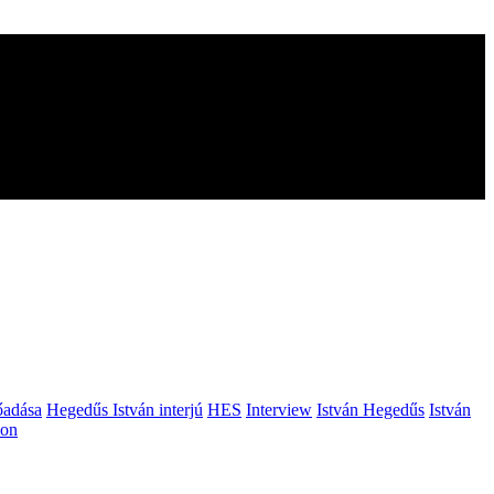
őadása
Hegedűs István interjú
HES
Interview
István Hegedűs
István
ion