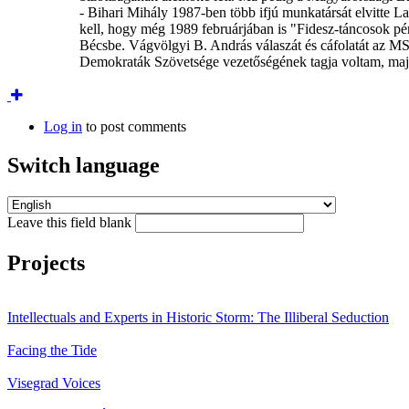
- Bihari Mihály 1987-ben több ifjú munkatársát elvitte 
kell, hogy még 1989 februárjában is "Fidesz-táncosok p
Bécsbe. Vágvölgyi B. András válaszát és cáfolatát az M
Demokraták Szövetsége vezetőségének tagja voltam, majd 
Log in
to post comments
Switch language
Leave this field blank
Projects
Intellectuals and Experts in Historic Storm: The Illiberal Seduction
Facing the Tide
Visegrad Voices