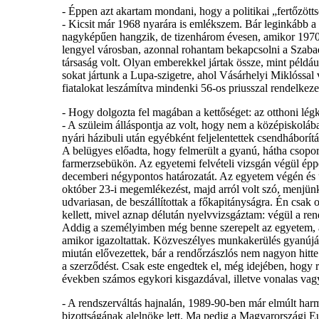
- Éppen azt akartam mondani, hogy a politikai „fertőzött
- Kicsit már 1968 nyarára is emlékszem. Bár leginkább a t
nagyképűen hangzik, de tizenhárom évesen, amikor 1970
lengyel városban, azonnal rohantam bekapcsolni a Szabad
társaság volt. Olyan emberekkel jártak össze, mint példá
sokat jártunk a Lupa-szigetre, ahol Vásárhelyi Miklóssal 
fiatalokat leszámítva mindenki 56-os priusszal rendelke
- Hogy dolgozta fel magában a kettőséget: az otthoni légk
- A szüleim álláspontja az volt, hogy nem a középiskol
nyári házibuli után egyébként feljelentettek csendháborít
A belügyes előadta, hogy felmerült a gyanú, hátha csopor
farmerzsebükön. Az egyetemi felvételi vizsgán végül ép
decemberi négypontos határozatát. Az egyetem végén és u
október 23-i megemlékezést, majd arról volt szó, menjünk
udvariasan, de beszállítottak a főkapitányságra. Én csak
kellett, mivel aznap délután nyelvvizsgáztam: végül a re
Addig a személyimben még benne szerepelt az egyetem, a
amikor igazoltattak. Közveszélyes munkakerülés gyanújáva
miután elővezettek, bár a rendőrzászlós nem nagyon hitte 
a szerződést. Csak este engedtek el, még idejében, hogy r
években számos egykori kisgazdával, illetve vonalas vagy 
- A rendszerváltás hajnalán, 1989-90-ben már elmúlt harmi
bizottságának alelnöke lett. Ma pedig a Magyarországi E