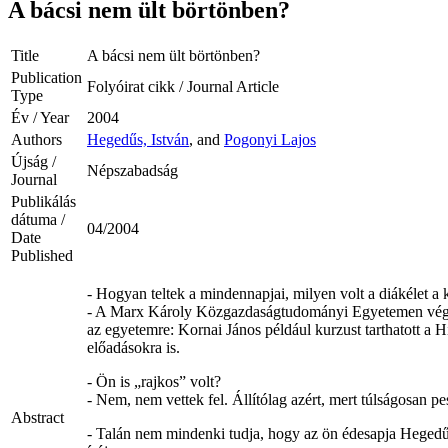
A bácsi nem ült börtönben?
Title
A bácsi nem ült börtönben?
Publication
Folyóirat cikk / Journal Article
Type
Év / Year
2004
Authors
Hegedűs, István
, and
Pogonyi Lajos
Újság /
Népszabadság
Journal
Publikálás
dátuma /
04/2004
Date
Published
- Hogyan teltek a mindennapjai, milyen volt a diákélet a
- A Marx Károly Közgazdaságtudományi Egyetemen végezt
az egyetemre: Kornai János például kurzust tarthatott a 
előadásokra is.
- Ön is „rajkos” volt?
- Nem, nem vettek fel. Állítólag azért, mert túlságosan p
Abstract
- Talán nem mindenki tudja, hogy az ön édesapja Hegedűs 