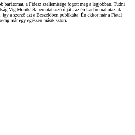
b barátomat, a Fidesz szellemisége fogott meg a legjobban. Tudni
badság Vig Monikáék bemutatkozó útját - az én Ladámmal utaztak
gy a szerző azt a Beszélőben publikálta. Én ekkor már a Fiatal
pedig már egy egészen másik sztori.