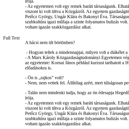
írója.
- Az egyetemen volt egy remek baráti társaságunk. Elhat
viszont ki volt tiltva a Közgázról. Az egyetem gazdaságt
Petőcz György, Ungár Klára és Bakonyi Éva. Társaságunk t
szubkultúra igazi műfaja a szinte folyamatos bulizás volt
voltam igazán szakközgazdász alkat.
Full Text
A bácsi nem ült börtönben?
- Hogyan teltek a mindennapjai, milyen volt a diákélet a
- A Marx Károly Közgazdaságtudományi Egyetemen végezt
az egyetemre: Kornai János például kurzust tarthatott a 
előadásokra is.
- Ön is „rajkos” volt?
- Nem, nem vettek fel. Állítólag azért, mert túlságosan p
- Talán nem mindenki tudja, hogy az ön édesapja Hegedűs 
írója.
- Az egyetemen volt egy remek baráti társaságunk. Elhat
viszont ki volt tiltva a Közgázról. Az egyetem gazdaságt
Petőcz György, Ungár Klára és Bakonyi Éva. Társaságunk t
szubkultúra igazi műfaja a szinte folyamatos bulizás volt
voltam igazán szakközgazdász alkat.