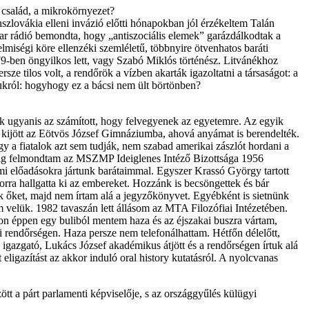
 család, a mikrokörnyezet?
hszlovákia elleni invázió előtti hónapokban jól érzékeltem Talán
 rádió bemondta, hogy „antiszociális elemek” garázdálkodtak a
miségi köre ellenzéki szemléletű, többnyire ötvenhatos baráti
979-ben öngyilkos lett, vagy Szabó Miklós történész. Litvánékhoz
ze tilos volt, a rendőrök a vízben akarták igazoltatni a társaságot: a
ukról: hogyhogy ez a bácsi nem ült börtönben?
k ugyanis az számított, hogy felvegyenek az egyetemre. Az egyik
árs kijött az Eötvös József Gimnáziumba, ahová anyámat is berendelték.
y a fiatalok azt sem tudják, nem szabad amerikai zászlót hordani a
edig felmondtam az MSZMP Ideiglenes Intéző Bizottsága 1956
mi előadásokra jártunk barátaimmal. Egyszer Krassó György tartott
orra hallgatta ki az embereket. Hozzánk is becsöngettek és bár
ák őket, majd nem írtam alá a jegyzőkönyvet. Egyébként is sietnünk
m velük. 1982 tavaszán lett állásom az MTA Filozófiai Intézetében.
on éppen egy buliból mentem haza és az éjszakai buszra vártam,
i rendőrségen. Haza persze nem telefonálhattam. Hétfőn délelőtt,
 igazgató, Lukács József akadémikus átjött és a rendőrségen írtuk alá
ligazítást az akkor induló oral history kutatásról. A nyolcvanas
tt a párt parlamenti képviselője, s az országgyűlés külügyi