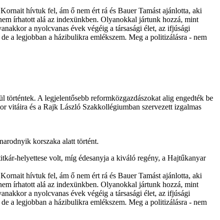
rnait hívtuk fel, ám ő nem ért rá és Bauer Tamást ajánlotta, aki
 nem írhatott alá az indexünkben. Olyanokkal jártunk hozzá, mint
nakkor a nyolcvanas évek végéig a társasági élet, az ifjúsági
s, de a legjobban a házibulikra emlékszem. Meg a politizálásra - nem
történtek. A legjelentősebb reformközgazdászokat alig engedték be
bor vitáira és a Rajk László Szakkollégiumban szervezett izgalmas
narodnyik korszaka alatt történt.
tkár-helyettese volt, míg édesanyja a kiváló regény, a Hajtűkanyar
rnait hívtuk fel, ám ő nem ért rá és Bauer Tamást ajánlotta, aki
 nem írhatott alá az indexünkben. Olyanokkal jártunk hozzá, mint
nakkor a nyolcvanas évek végéig a társasági élet, az ifjúsági
s, de a legjobban a házibulikra emlékszem. Meg a politizálásra - nem