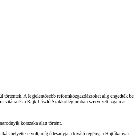
történtek. A legjelentősebb reformközgazdászokat alig engedték be
bor vitáira és a Rajk László Szakkollégiumban szervezett izgalmas
narodnyik korszaka alatt történt.
tkár-helyettese volt, míg édesanyja a kiváló regény, a Hajtűkanyar