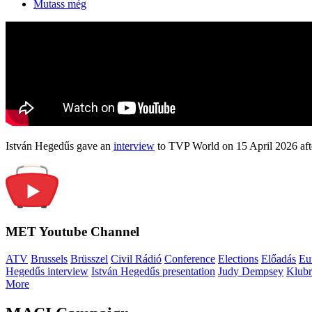
Mutass még
István Hegedűs gave an
interview
to TVP World on 15 April 2026 afte
MET Youtube Channel
ATV
Brussels
Brüsszel
Civil Rádió
Conference
Elections
Előadás
Eu
Hegedűs interview
István Hegedűs presentation
Judy Dempsey
Klubr
More