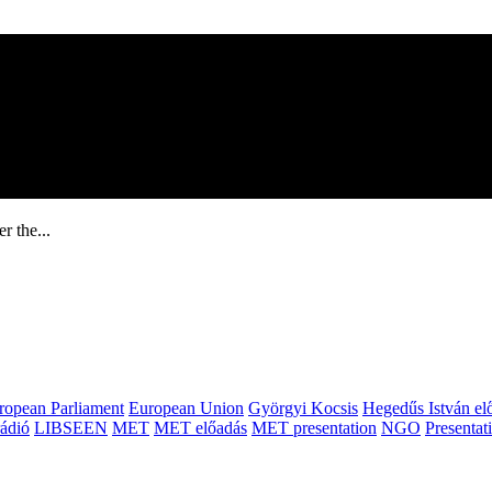
r the...
ropean Parliament
European Union
Györgyi Kocsis
Hegedűs István el
ádió
LIBSEEN
MET
MET előadás
MET presentation
NGO
Presentat