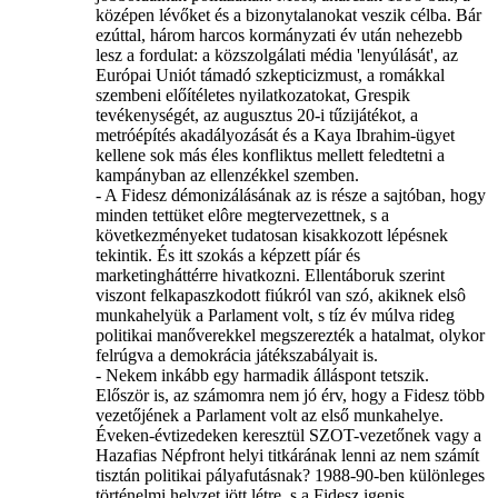
középen lévőket és a bizonytalanokat veszik célba. Bár
ezúttal, három harcos kormányzati év után nehezebb
lesz a fordulat: a közszolgálati média 'lenyúlását', az
Európai Uniót támadó szkepticizmust, a romákkal
szembeni előítéletes nyilatkozatokat, Grespik
tevékenységét, az augusztus 20-i tűzijátékot, a
metróépítés akadályozását és a Kaya Ibrahim-ügyet
kellene sok más éles konfliktus mellett feledtetni a
kampányban az ellenzékkel szemben.
- A Fidesz démonizálásának az is része a sajtóban, hogy
minden tettüket elôre megtervezettnek, s a
következményeket tudatosan kisakkozott lépésnek
tekintik. És itt szokás a képzett píár és
marketingháttérre hivatkozni. Ellentáboruk szerint
viszont felkapaszkodott fiúkról van szó, akiknek elsô
munkahelyük a Parlament volt, s tíz év múlva rideg
politikai manőverekkel megszerezték a hatalmat, olykor
felrúgva a demokrácia játékszabályait is.
- Nekem inkább egy harmadik álláspont tetszik.
Először is, az számomra nem jó érv, hogy a Fidesz több
vezetőjének a Parlament volt az első munkahelye.
Éveken-évtizedeken keresztül SZOT-vezetőnek vagy a
Hazafias Népfront helyi titkárának lenni az nem számít
tisztán politikai pályafutásnak? 1988-90-ben különleges
történelmi helyzet jött létre, s a Fidesz igenis