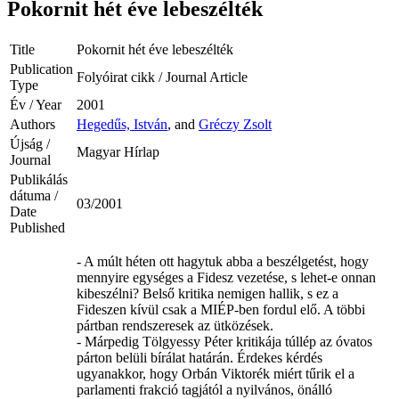
Pokornit hét éve lebeszélték
Title
Pokornit hét éve lebeszélték
Publication
Folyóirat cikk / Journal Article
Type
Év / Year
2001
Authors
Hegedűs, István
, and
Gréczy Zsolt
Újság /
Magyar Hírlap
Journal
Publikálás
dátuma /
03/2001
Date
Published
- A múlt héten ott hagytuk abba a beszélgetést, hogy
mennyire egységes a Fidesz vezetése, s lehet-e onnan
kibeszélni? Belső kritika nemigen hallik, s ez a
Fideszen kívül csak a MIÉP-ben fordul elő. A többi
pártban rendszeresek az ütközések.
- Márpedig Tölgyessy Péter kritikája túllép az óvatos
párton belüli bírálat határán. Érdekes kérdés
ugyanakkor, hogy Orbán Viktorék miért tűrik el a
parlamenti frakció tagjától a nyilvános, önálló