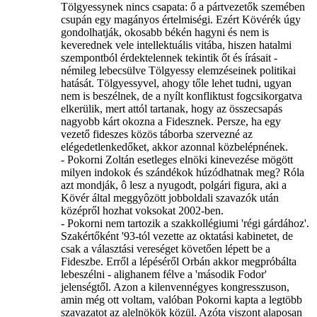
Tölgyessynek nincs csapata: ő a pártvezetők szemében
csupán egy magányos értelmiségi. Ezért Kövérék úgy
gondolhatják, okosabb békén hagyni és nem is
keverednek vele intellektuális vitába, hiszen hatalmi
szempontból érdektelennek tekintik őt és írásait -
némileg lebecsülve Tölgyessy elemzéseinek politikai
hatását. Tölgyessyvel, ahogy tőle lehet tudni, ugyan
nem is beszélnek, de a nyílt konfliktust fogcsikorgatva
elkerülik, mert attól tartanak, hogy az összecsapás
nagyobb kárt okozna a Fidesznek. Persze, ha egy
vezető fideszes közös táborba szervezné az
elégedetlenkedőket, akkor azonnal közbelépnének.
- Pokorni Zoltán esetleges elnöki kinevezése mögött
milyen indokok és szándékok húzódhatnak meg? Róla
azt mondják, ô lesz a nyugodt, polgári figura, aki a
Kövér által meggyôzött jobboldali szavazók után
középről hozhat voksokat 2002-ben.
- Pokorni nem tartozik a szakkollégiumi 'régi gárdához'.
Szakértőként '93-tól vezette az oktatási kabinetet, de
csak a választási vereséget követően lépett be a
Fideszbe. Erről a lépéséről Orbán akkor megpróbálta
lebeszélni - alighanem félve a 'második Fodor'
jelenségtől. Azon a kilenvennégyes kongresszuson,
amin még ott voltam, valóban Pokorni kapta a legtöbb
szavazatot az alelnökök közül. Azóta viszont alaposan