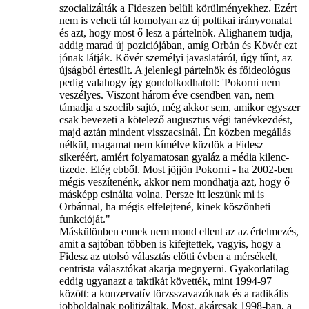
szocializálták a Fideszen belüli körülményekhez. Ezért
nem is veheti túl komolyan az új poltikai irányvonalat
és azt, hogy most ő lesz a pártelnök. Alighanem tudja,
addig marad új poziciójában, amíg Orbán és Kövér ezt
jónak látják. Kövér személyi javaslatáról, úgy tűnt, az
újságból értesült. A jelenlegi pártelnök és főideológus
pedig valahogy így gondolkodhatott: 'Pokorni nem
veszélyes. Viszont három éve csendben van, nem
támadja a szoclib sajtó, még akkor sem, amikor egyszer
csak bevezeti a kötelező augusztus végi tanévkezdést,
majd aztán mindent visszacsinál. Én közben megállás
nélkül, magamat nem kímélve küzdök a Fidesz
sikeréért, amiért folyamatosan gyaláz a média kilenc-
tizede. Elég ebből. Most jöjjön Pokorni - ha 2002-ben
mégis veszítenénk, akkor nem mondhatja azt, hogy ő
másképp csinálta volna. Persze itt leszünk mi is
Orbánnal, ha mégis elfelejtené, kinek köszönheti
funkcióját."
Máskülönben ennek nem mond ellent az az értelmezés,
amit a sajtóban többen is kifejtettek, vagyis, hogy a
Fidesz az utolsó választás előtti évben a mérsékelt,
centrista választókat akarja megnyerni. Gyakorlatilag
eddig ugyanazt a taktikát követték, mint 1994-97
között: a konzervatív törzsszavazóknak és a radikális
jobboldalnak politizáltak. Most, akárcsak 1998-ban, a