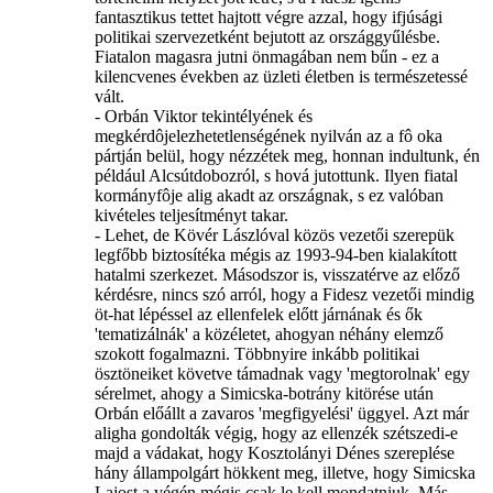
fantasztikus tettet hajtott végre azzal, hogy ifjúsági
politikai szervezetként bejutott az országgyűlésbe.
Fiatalon magasra jutni önmagában nem bűn - ez a
kilencvenes években az üzleti életben is természetessé
vált.
- Orbán Viktor tekintélyének és
megkérdôjelezhetetlenségének nyilván az a fô oka
pártján belül, hogy nézzétek meg, honnan indultunk, én
például Alcsútdobozról, s hová jutottunk. Ilyen fiatal
kormányfôje alig akadt az országnak, s ez valóban
kivételes teljesítményt takar.
- Lehet, de Kövér Lászlóval közös vezetői szerepük
legfőbb biztosítéka mégis az 1993-94-ben kialakított
hatalmi szerkezet. Másodszor is, visszatérve az előző
kérdésre, nincs szó arról, hogy a Fidesz vezetői mindig
öt-hat lépéssel az ellenfelek előtt járnának és ők
'tematizálnák' a közéletet, ahogyan néhány elemző
szokott fogalmazni. Többnyire inkább politikai
ösztöneiket követve támadnak vagy 'megtorolnak' egy
sérelmet, ahogy a Simicska-botrány kitörése után
Orbán előállt a zavaros 'megfigyelési' üggyel. Azt már
aligha gondolták végig, hogy az ellenzék szétszedi-e
majd a vádakat, hogy Kosztolányi Dénes szereplése
hány állampolgárt hökkent meg, illetve, hogy Simicska
Lajost a végén mégis csak le kell mondatniuk. Más