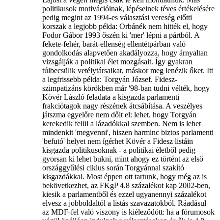
politikusok motivációinak, lépéseinek téves értékelésére
pedig megint az 1994-es választási vereség előtti
korszak a legjobb példa: Orbánék nem hitték el, hogy
Fodor Gábor 1993 őszén ki 'mer' lépni a pártból. A
fekete-fehér, barát-ellenség ellentétpárban való
gondolkodás alapvetően akadályozza, hogy árnyaltan
vizsgálják a politikai élet mozgásait. Így gyakran
túlbecsülik vetélytársaikat, máskor meg lenézik őket. Itt
a legfrissebb példa: Torgyán József. Fidesz-
szimpatizáns körökben már '98-ban tudni vélték, hogy
Kövér László feladata a kisgazda parlamenti
frakciótagok nagy részének átcsábítása. A veszélyes
játszma egyelőre nem dőlt el: lehet, hogy Torgyán
kerekedik felül a lázadókkal szemben. Nem is lehet
mindenkit 'megvenni', hiszen harminc biztos parlamenti
'befutó' helyet nem ígérhet Kövér a Fidesz listáin
kisgazda politikusoknak - a politikai életből pedig
gyorsan ki lehet bukni, mint ahogy ez történt az első
országgyűlési ciklus során Torgyánnal szakító
kisgazdákkal. Most éppen ott tartunk, hogy még az is
bekövetkezhet, az FKgP 4.8 százalékot kap 2002-ben,
kiesik a parlamentből és ezzel ugyanennyi százalékot
elvesz a jobboldaltól a listás szavazatokból. Ráadásul
az MDF-fel való viszony is kiéleződött: ha a fórumosok