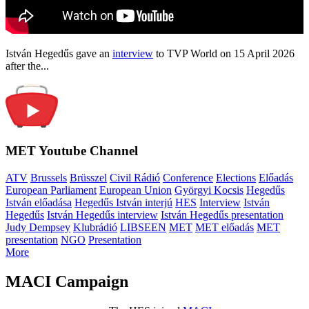
István Hegedűs gave an
interview
to TVP World on 15 April 2026
after the...
MET Youtube Channel
ATV
Brussels
Brüsszel
Civil Rádió
Conference
Elections
Előadás
European Parliament
European Union
Györgyi Kocsis
Hegedűs
István előadása
Hegedűs István interjú
HES
Interview
István
Hegedűs
István Hegedűs interview
István Hegedűs presentation
Judy Dempsey
Klubrádió
LIBSEEN
MET
MET előadás
MET
presentation
NGO
Presentation
More
MACI Campaign