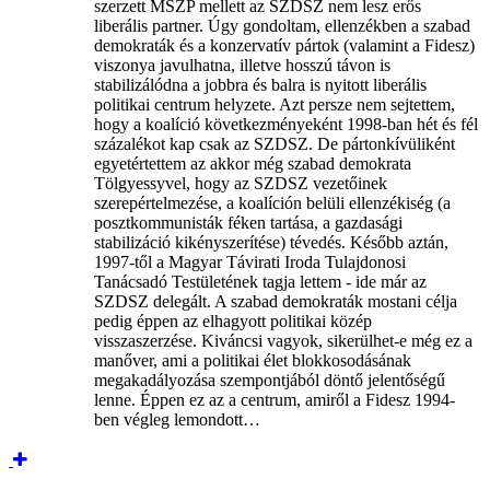
szerzett MSZP mellett az SZDSZ nem lesz erős
liberális partner. Úgy gondoltam, ellenzékben a szabad
demokraták és a konzervatív pártok (valamint a Fidesz)
viszonya javulhatna, illetve hosszú távon is
stabilizálódna a jobbra és balra is nyitott liberális
politikai centrum helyzete. Azt persze nem sejtettem,
hogy a koalíció következményeként 1998-ban hét és fél
százalékot kap csak az SZDSZ. De pártonkívüliként
egyetértettem az akkor még szabad demokrata
Tölgyessyvel, hogy az SZDSZ vezetőinek
szerepértelmezése, a koalíción belüli ellenzékiség (a
posztkommunisták féken tartása, a gazdasági
stabilizáció kikényszerítése) tévedés. Később aztán,
1997-től a Magyar Távirati Iroda Tulajdonosi
Tanácsadó Testületének tagja lettem - ide már az
SZDSZ delegált. A szabad demokraták mostani célja
pedig éppen az elhagyott politikai közép
visszaszerzése. Kiváncsi vagyok, sikerülhet-e még ez a
manőver, ami a politikai élet blokkosodásának
megakadályozása szempontjából döntő jelentőségű
lenne. Éppen ez az a centrum, amiről a Fidesz 1994-
ben végleg lemondott…