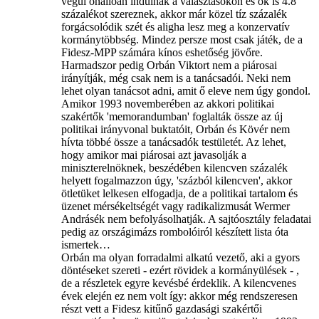
végül önállóan indulnak a választásokon és ők is 4.8
százalékot szereznek, akkor már közel tíz százalék
forgácsolódik szét és aligha lesz meg a konzervatív
kormánytöbbség. Mindez persze most csak játék, de a
Fidesz-MPP számára kínos eshetőség jövőre.
Harmadszor pedig Orbán Viktort nem a piárosai
irányítják, még csak nem is a tanácsadói. Neki nem
lehet olyan tanácsot adni, amit ő eleve nem úgy gondol.
Amikor 1993 novemberében az akkori politikai
szakértők 'memorandumban' foglalták össze az új
politikai irányvonal buktatóit, Orbán és Kövér nem
hívta többé össze a tanácsadók testületét. Az lehet,
hogy amikor mai piárosai azt javasolják a
miniszterelnöknek, beszédében kilencven százalék
helyett fogalmazzon úgy, 'százból kilencven', akkor
ötletüket lelkesen elfogadja, de a politikai tartalom és
üzenet mérsékeltségét vagy radikalizmusát Wermer
Andrásék nem befolyásolhatják. A sajtóosztály feladatai
pedig az országimázs rombolóiról készített lista óta
ismertek…
Orbán ma olyan forradalmi alkatú vezető, aki a gyors
döntéseket szereti - ezért rövidek a kormányülések - ,
de a részletek egyre kevésbé érdeklik. A kilencvenes
évek elején ez nem volt így: akkor még rendszeresen
részt vett a Fidesz kitűnő gazdasági szakértői