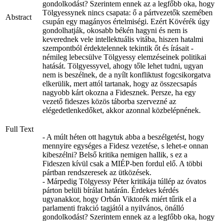
gondolkodást? Szerintem ennek az a legfőbb oka, hogy
Tölgyessynek nincs csapata: ő a pártvezetők szemében
Abstract
csupán egy magányos értelmiségi. Ezért Kövérék úgy
gondolhatják, okosabb békén hagyni és nem is
keverednek vele intellektuális vitába, hiszen hatalmi
szempontból érdektelennek tekintik őt és írásait -
némileg lebecsülve Tölgyessy elemzéseinek politikai
hatását. Tölgyessyvel, ahogy tőle lehet tudni, ugyan
nem is beszélnek, de a nyílt konfliktust fogcsikorgatva
elkerülik, mert attól tartanak, hogy az összecsapás
nagyobb kárt okozna a Fidesznek. Persze, ha egy
vezető fideszes közös táborba szervezné az
elégedetlenkedőket, akkor azonnal közbelépnének.
Full Text
- A múlt héten ott hagytuk abba a beszélgetést, hogy
mennyire egységes a Fidesz vezetése, s lehet-e onnan
kibeszélni? Belső kritika nemigen hallik, s ez a
Fideszen kívül csak a MIÉP-ben fordul elő. A többi
pártban rendszeresek az ütközések.
- Márpedig Tölgyessy Péter kritikája túllép az óvatos
párton belüli bírálat határán. Érdekes kérdés
ugyanakkor, hogy Orbán Viktorék miért tűrik el a
parlamenti frakció tagjától a nyilvános, önálló
gondolkodást? Szerintem ennek az a legfőbb oka, hogy