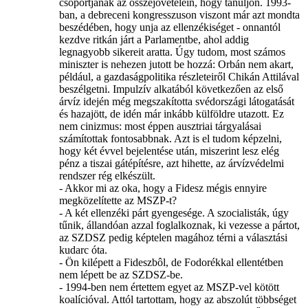
csoportjának az összejövetelein, hogy tanuljon. 1993-
ban, a debreceni kongresszuson viszont már azt mondta
beszédében, hogy unja az ellenzékiséget - onnantól
kezdve ritkán járt a Parlamentbe, ahol addig
legnagyobb sikereit aratta. Úgy tudom, most számos
miniszter is nehezen jutott be hozzá: Orbán nem akart,
például, a gazdaságpolitika részleteiről Chikán Attilával
beszélgetni. Impulzív alkatából következően az első
árvíz idején még megszakította svédországi látogatását
és hazajött, de idén már inkább külföldre utazott. Ez
nem cinizmus: most éppen ausztriai tárgyalásai
számítottak fontosabbnak. Azt is el tudom képzelni,
hogy két évvel bejelentése után, miszerint lesz elég
pénz a tiszai gátépítésre, azt hihette, az árvízvédelmi
rendszer rég elkészült.
- Akkor mi az oka, hogy a Fidesz mégis ennyire
megközelítette az MSZP-t?
- A két ellenzéki párt gyengesége. A szocialisták, úgy
tűnik, állandóan azzal foglalkoznak, ki vezesse a pártot,
az SZDSZ pedig képtelen magához térni a választási
kudarc óta.
- Ön kilépett a Fideszbôl, de Fodorékkal ellentétben
nem lépett be az SZDSZ-be.
- 1994-ben nem értettem egyet az MSZP-vel kötött
koalícióval. Attól tartottam, hogy az abszolút többséget