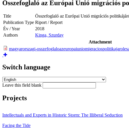
Összefoglaló az Európai Unió migrációs pol
Title
Összefoglaló az Európai Unió migrációs politikájár
Publication Type
Riport / Report
Év / Year
2018
Authors
Kinga, Szurday
Attachment
magyarorszagi-osszefoglaloazeuropaiuniomigraciospolitikajaroles
Switch language
Leave this field blank
Projects
Intellectuals and Experts in Historic Storm: The Illiberal Seduction
Facing the Tide