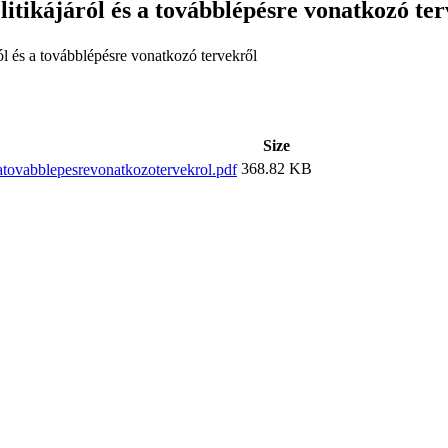
itikájáról és a továbblépésre vonatkozó te
ól és a továbblépésre vonatkozó tervekről
Size
368.82 KB
atovabblepesrevonatkozotervekrol.pdf