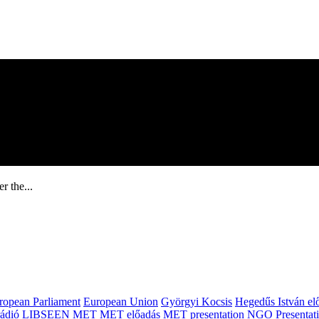
r the...
ropean Parliament
European Union
Györgyi Kocsis
Hegedűs István el
ádió
LIBSEEN
MET
MET előadás
MET presentation
NGO
Presentat