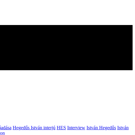
őadása
Hegedűs István interjú
HES
Interview
István Hegedűs
István
ion