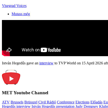
Visegrad Voices
Mutass még
István Hegedűs gave an
interview
to TVP World on 15 April 2026 afte
MET Youtube Channel
ATV
Brussels
Brüsszel
Civil Rádió
Conference
Elections
Előadás
Eu
Hegedűs interview
István Hegedűs presentation
Judy Dempsey
Klubr