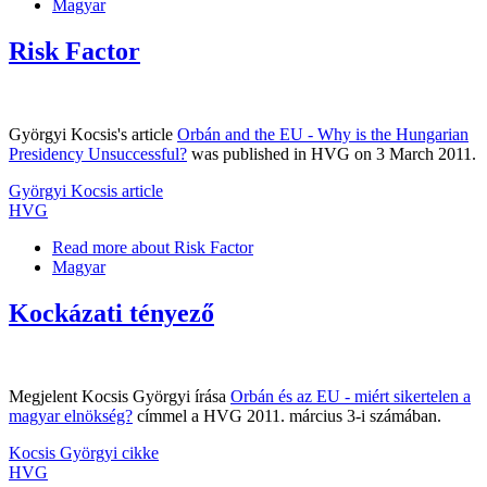
Magyar
Risk Factor
Györgyi Kocsis's article
Orbán and the EU - Why is the Hungarian
Presidency Unsuccessful?
was published in HVG on 3 March 2011.
Györgyi Kocsis article
HVG
Read more
about Risk Factor
Magyar
Kockázati tényező
Megjelent Kocsis Györgyi írása
Orbán és az EU - miért sikertelen a
magyar elnökség?
címmel a HVG 2011. március 3-i számában.
Kocsis Györgyi cikke
HVG