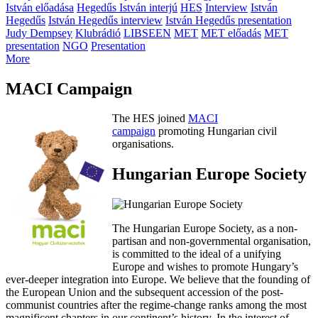
István előadása
Hegedűs István interjú
HES
Interview
István
Hegedűs
István Hegedűs interview
István Hegedűs presentation
Judy Dempsey
Klubrádió
LIBSEEN
MET
MET előadás
MET
presentation
NGO
Presentation
More
MACI Campaign
The HES joined
MACI
campaign
promoting Hungarian civil
organisations.
Hungarian Europe Society
The Hungarian Europe Society, as a non-
partisan and non-governmental organisation,
is committed to the ideal of a unifying
Europe and wishes to promote Hungary’s
ever-deeper integration into Europe. We believe that the founding of
the European Union and the subsequent accession of the post-
communist countries after the regime-change ranks among the most
magnificent chapters in our continent’s history. In the interest of