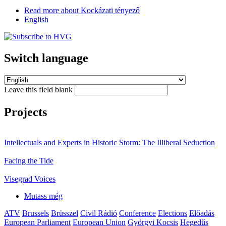
Read more
about Kockázati tényező
English
Switch language
Leave this field blank
Projects
Intellectuals and Experts in Historic Storm: The Illiberal Seduction
Facing the Tide
Visegrad Voices
Mutass még
ATV
Brussels
Brüsszel
Civil Rádió
Conference
Elections
Előadás
European Parliament
European Union
Györgyi Kocsis
Hegedűs