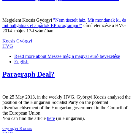
Megjelent Kocsis Györgyi
"Nem tisztelt ház. Mit mondanak ki, és
mit hallgatnak el a pártok EP-programjai?"
című elemzése a HVG
2014. május 17-i számában.
Kocsis Györgyi
HVG
Read more
about Messze még a magyar euró bevezetése
English
Paragraph Deal?
On 25 May 2013, in the weekly HVG, Györgyi Kocsis analysed the
position of the Hungarian Socialist Party on the potential
disenfranchisement of the Hungarian government in the Council of
the European Union.
You can find the article
here
(in Hungarian).
Györgyi Kocsis