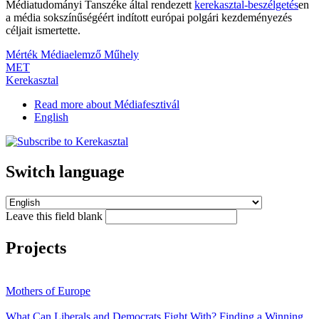
Médiatudományi Tanszéke által rendezett
kerekasztal-beszélgetés
en
a média sokszínűségéért indított európai polgári kezdeményezés
céljait ismertette.
Mérték Médiaelemző Műhely
MET
Kerekasztal
Read more
about Médiafesztivál
English
Switch language
Leave this field blank
Projects
Mothers of Europe
What Can Liberals and Democrats Fight With? Finding a Winning