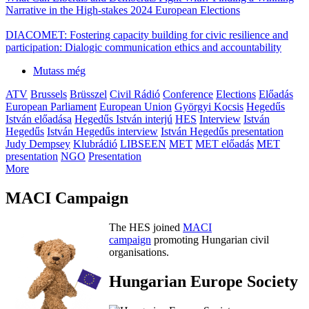
Narrative in the High-stakes 2024 European Elections
DIACOMET: Fostering capacity building for civic resilience and
participation: Dialogic communication ethics and accountability
Mutass még
ATV
Brussels
Brüsszel
Civil Rádió
Conference
Elections
Előadás
European Parliament
European Union
Györgyi Kocsis
Hegedűs
István előadása
Hegedűs István interjú
HES
Interview
István
Hegedűs
István Hegedűs interview
István Hegedűs presentation
Judy Dempsey
Klubrádió
LIBSEEN
MET
MET előadás
MET
presentation
NGO
Presentation
More
MACI Campaign
The HES joined
MACI
campaign
promoting Hungarian civil
organisations.
Hungarian Europe Society