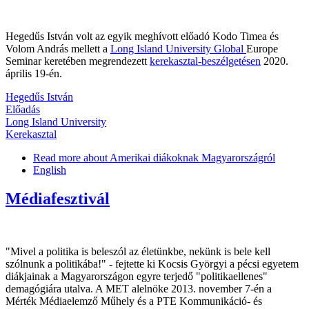
Hegedűs István volt az egyik meghívott előadó Kodo Timea és
Volom András mellett a
Long Island University Global
Europe
Seminar keretében megrendezett
kerekasztal-beszélgetésen
2020.
április 19-én.
Hegedűs István
Előadás
Long Island University
Kerekasztal
Read more
about Amerikai diákoknak Magyarországról
English
Médiafesztivál
"Mivel a politika is beleszól az életünkbe, nekünk is bele kell
szólnunk a politikába!" - fejtette ki Kocsis Györgyi a pécsi egyetem
diákjainak a Magyarországon egyre terjedő "politikaellenes"
demagógiára utalva. A MET alelnöke 2013. november 7-én a
Mérték Médiaelemző Műhely és a PTE Kommunikáció- és