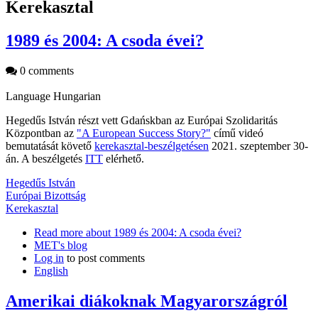
Kerekasztal
1989 és 2004: A csoda évei?
0 comments
Language
Hungarian
Hegedűs István részt vett Gdańskban az Európai Szolidaritás
Központban az
"A European Success Story?"
című videó
bemutatását követő
kerekasztal-beszélgetésen
2021. szeptember 30-
án. A beszélgetés
ITT
elérhető.
Hegedűs István
Európai Bizottság
Kerekasztal
Read more
about 1989 és 2004: A csoda évei?
MET's blog
Log in
to post comments
English
Amerikai diákoknak Magyarországról