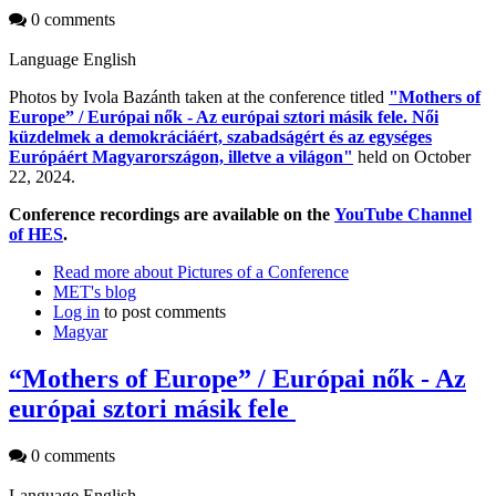
0 comments
Language
English
Photos by Ivola Bazánth taken at the conference titled
"Mothers of
Europe” / Európai nők - Az európai sztori másik fele. Női
küzdelmek a demokráciáért, szabadságért és az egységes
Európáért Magyarországon, illetve a világon"
held on October
22, 2024.
Conference recordings are available on the
YouTube Channel
of HES
.
Read more
about Pictures of a Conference
MET's blog
Log in
to post comments
Magyar
“Mothers of Europe” / Európai nők - Az
európai sztori másik fele
0 comments
Language
English