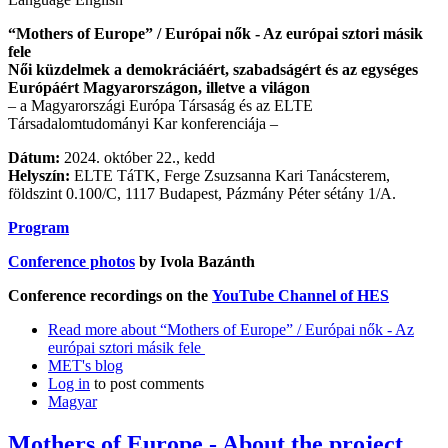
“Mothers of Europe” / Európai nők - Az európai sztori másik
fele
Női küzdelmek a demokráciáért, szabadságért és az egységes
Európáért Magyarországon, illetve a világon
– a Magyarországi Európa Társaság és az ELTE
Társadalomtudományi Kar konferenciája –
Dátum:
2024. október 22., kedd
Helyszín:
ELTE TáTK, Ferge Zsuzsanna Kari Tanácsterem,
földszint 0.100/C, 1117 Budapest, Pázmány Péter sétány 1/A.
Program
Conference photos
by Ivola Bazánth
Conference recordings on the
YouTube Channel of HES
Read more
about “Mothers of Europe” / Európai nők - Az
európai sztori másik fele
MET's blog
Log in
to post comments
Magyar
Mothers of Europe - About the project