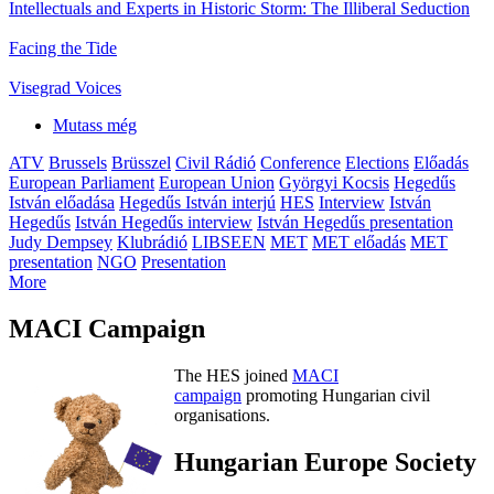
Intellectuals and Experts in Historic Storm: The Illiberal Seduction
Facing the Tide
Visegrad Voices
Mutass még
ATV
Brussels
Brüsszel
Civil Rádió
Conference
Elections
Előadás
European Parliament
European Union
Györgyi Kocsis
Hegedűs
István előadása
Hegedűs István interjú
HES
Interview
István
Hegedűs
István Hegedűs interview
István Hegedűs presentation
Judy Dempsey
Klubrádió
LIBSEEN
MET
MET előadás
MET
presentation
NGO
Presentation
More
MACI Campaign
The HES joined
MACI
campaign
promoting Hungarian civil
organisations.
Hungarian Europe Society