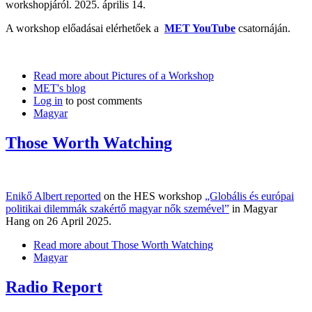
workshopjáról. 2025. április 14.
A workshop előadásai elérhetőek a
MET YouTube
csatornáján.
Read more
about Pictures of a Workshop
MET's blog
Log in
to post comments
Magyar
Those Worth Watching
Enikő Albert reported
on the HES workshop
„Globális és európai
politikai dilemmák szakértő magyar nők szemével”
in Magyar
Hang on 26 April 2025.
Read more
about Those Worth Watching
Magyar
Radio Report