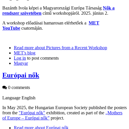
Bazánth Ivola képei a Magyarországi Európa Társaság
Nők a
rendszer szövetében
című workshopjáról. 2025. június 2.
A workshop előadásai hamarosan elérhetőek a
MET
YouTube
csatornáján.
Read more
about Pictures from a Recent Workshop
MET's blog
Log in
to post comments
Magyar
Európai nők
0 comments
Language
English
In May 2025, the Hungarian European Society published the posters
from the
"Európai nők"
exhibition, created as part of the
„Mothers
of Europe – Európai nők”
project.
Read more
about Európai nők