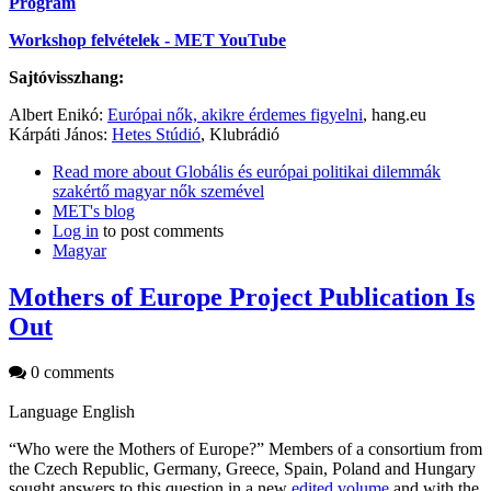
Program
Workshop felvételek - MET YouTube
Sajtóvisszhang:
Albert Enikó:
Európai nők, akikre érdemes figyelni
, hang.eu
Kárpáti János:
Hetes Stúdió
, Klubrádió
Read more
about Globális és európai politikai dilemmák
szakértő magyar nők szemével
MET's blog
Log in
to post comments
Magyar
Mothers of Europe Project Publication Is
Out
0 comments
Language
English
“Who were the Mothers of Europe?” Members of a consortium from
the Czech Republic, Germany, Greece, Spain, Poland and Hungary
sought answers to this question in a new
edited volume
and with the