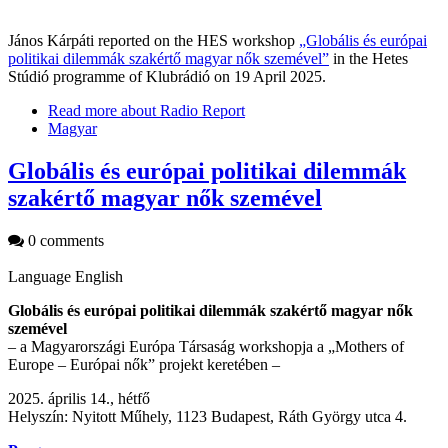
János Kárpáti reported on the HES workshop
„Globális és európai
politikai dilemmák szakértő magyar nők szemével”
in the Hetes
Stúdió programme of Klubrádió on 19 April 2025.
Read more
about Radio Report
Magyar
Globális és európai politikai dilemmák
szakértő magyar nők szemével
0 comments
Language
English
Globális és európai politikai dilemmák szakértő magyar nők
szemével
– a Magyarországi Európa Társaság workshopja a „Mothers of
Europe – Európai nők” projekt keretében –
2025. április 14., hétfő
Helyszín: Nyitott Műhely, 1123 Budapest, Ráth György utca 4.