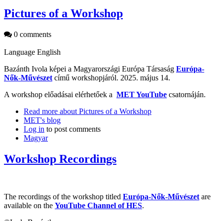
Pictures of a Workshop
0 comments
Language
English
Bazánth Ivola képei a Magyarországi Európa Társaság
Európa-
Nők-Művészet​
című workshopjáról. 2025. május 14.
A workshop előadásai elérhetőek a
MET YouTube
csatornáján.
Read more
about Pictures of a Workshop
MET's blog
Log in
to post comments
Magyar
Workshop Recordings
The recordings of the workshop titled
Európa-Nők-Művészet​
are
available on the
YouTube Channel of HES
.