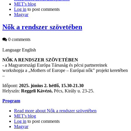
MET's blog
Log in
to post comments
Magyar
Nők a rendszer szövetében
0 comments
Language
English
NŐK A RENDSZER SZÖVETÉBEN
- a Magyarországi Európa Társaság és pécsi partnereinek
workshopja a „Mothers of Europe – Európai nők” projekt keretében
–
Időpont:
2025. június 2. hétfő, 15.30-21.30
Helyszín:
Reggeli Kávézó,
Pécs, Király u. 23-25.
Program
Read more
about Nők a rendszer szövetében
MET's blog
Log in
to post comments
Magyar