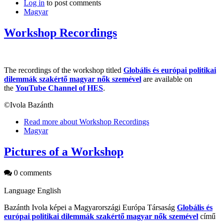
Log in
to post comments
Magyar
Workshop Recordings
The recordings of the workshop titled
Globális és európai politikai
dilemmák szakértő magyar nők szemével​
are available on
the
YouTube Channel of HES
.
©Ivola Bazánth
Read more
about Workshop Recordings
Magyar
Pictures of a Workshop
0 comments
Language
English
Bazánth Ivola képei a Magyarországi Európa Társaság
Globális és
európai politikai dilemmák szakértő magyar nők szemével
című